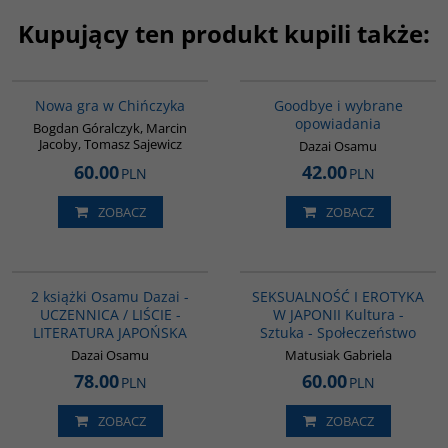
Kupujący ten produkt kupili także:
G1205
G1038
BESTSELLER
BESTSELLER
Nowa gra w Chińczyka
Goodbye i wybrane
opowiadania
Bogdan Góralczyk, Marcin
Jacoby, Tomasz Sajewicz
Dazai Osamu
60.00
42.00
PLN
PLN
ZOBACZ
ZOBACZ
PAG1175
G1217
BESTSELLER
BESTSELLER
2 książki Osamu Dazai -
SEKSUALNOŚĆ I EROTYKA
UCZENNICA / LIŚCIE -
W JAPONII Kultura -
LITERATURA JAPOŃSKA
Sztuka - Społeczeństwo
Dazai Osamu
Matusiak Gabriela
78.00
60.00
PLN
PLN
ZOBACZ
ZOBACZ