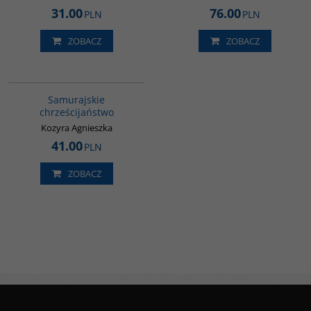
31.00
76.00
PLN
PLN
ZOBACZ
ZOBACZ
G530
Samurajskie
chrześcijaństwo
Kozyra Agnieszka
41.00
PLN
ZOBACZ