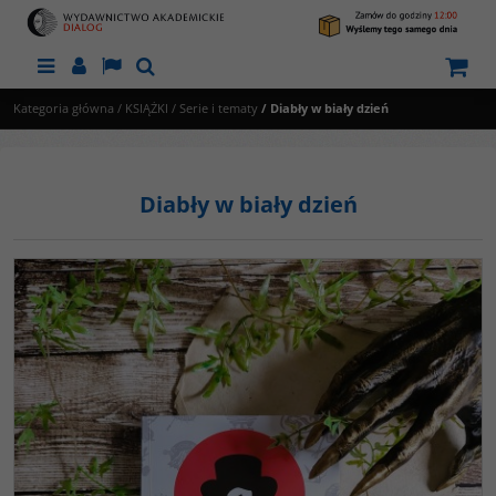
Menu
Panel
Lang
Szukaj
Kategoria główna
/
KSIĄŻKI
/
Serie i tematy
/
Diabły w biały dzień
Diabły w biały dzień