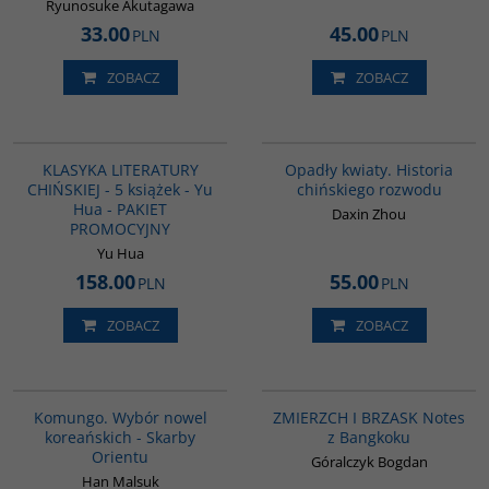
Ryunosuke Akutagawa
33.00
45.00
PLN
PLN
ZOBACZ
ZOBACZ
PAG1011
G1197
KLASYKA LITERATURY
Opadły kwiaty. Historia
CHIŃSKIEJ - 5 książek - Yu
chińskiego rozwodu
Hua - PAKIET
Daxin Zhou
PROMOCYJNY
Yu Hua
158.00
55.00
PLN
PLN
ZOBACZ
ZOBACZ
00229G
G1206
BESTSELLER
Komungo. Wybór nowel
ZMIERZCH I BRZASK Notes
koreańskich - Skarby
z Bangkoku
Orientu
Góralczyk Bogdan
Han Malsuk