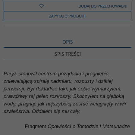
e
t
o
y
z
b
t
p
L
i
DODAJ DO PRZECHOWALNI
o
e
i
e
o
r
n
l
ZAPYTAJ O PRODUKT
k
k
s
i
ę
OPIS
SPIS TREŚCI
Paryż stanowił centrum pożądania i pragnienia,
zniewalającą spiralę nadmiaru, rozpusty i dzikiej
perwersji. Był dokładnie taki, jak sobie wymarzyłem,
prawdziwy raj pełen rozkoszy. Skoczyłem na głęboką
wodę, pragnąc jak najszybciej zostać wciągnięty w wir
szaleństwa. Oddałem się mu cały.
Fragment
Opowieści o Tomodzie i Matsunadze