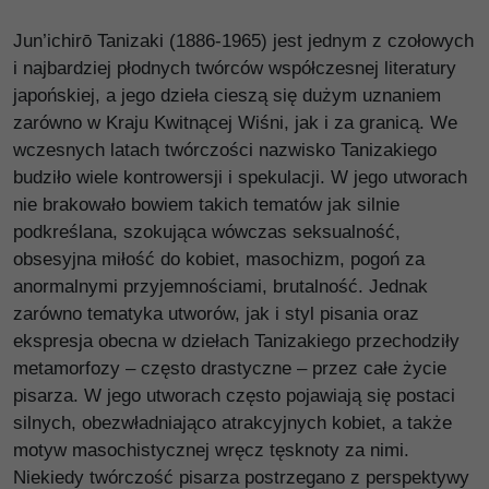
Jun’ichirō Tanizaki (1886-1965) jest jednym z czołowych
i najbardziej płodnych twórców współczesnej literatury
japońskiej, a jego dzieła cieszą się dużym uznaniem
zarówno w Kraju Kwitnącej Wiśni, jak i za granicą. We
wczesnych latach twórczości nazwisko Tanizakiego
budziło wiele kontrowersji i spekulacji. W jego utworach
nie brakowało bowiem takich tematów jak silnie
podkreślana, szokująca wówczas seksualność,
obsesyjna miłość do kobiet, masochizm, pogoń za
anormalnymi przyjemnościami, brutalność. Jednak
zarówno tematyka utworów, jak i styl pisania oraz
ekspresja obecna w dziełach Tanizakiego przechodziły
metamorfozy – często drastyczne – przez całe życie
pisarza. W jego utworach często pojawiają się postaci
silnych, obezwładniająco atrakcyjnych kobiet, a także
motyw masochistycznej wręcz tęsknoty za nimi.
Niekiedy twórczość pisarza postrzegano z perspektywy