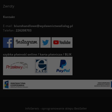
Zwroty
Kontakt
E-mail :
biurohandlowe@wydawnictwodialog.pl
Telefon :
226208703
szybka płatność online / karta płatnicza / BLIK
InfoSerwis
-
oprogramowanie sklepu BestSeller