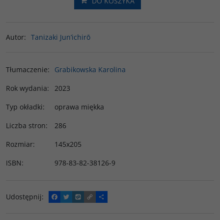
DO KOSZYKA
Autor
:
Tanizaki Jun’ichirō
Tłumaczenie
:
Grabikowska Karolina
Rok wydania
:
2023
Typ okładki
:
oprawa miękka
Liczba stron
:
286
Rozmiar
:
145x205
ISBN
:
978-83-82-38126-9
Udostępnij
:
F
T
W
C
P
a
w
y
o
o
c
i
k
p
d