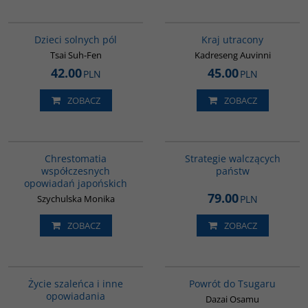
G1155
G1199
BESTSELLER
Dzieci solnych pól
Kraj utracony
Tsai Suh-Fen
Kadreseng Auvinni
42.00
45.00
PLN
PLN
ZOBACZ
ZOBACZ
00136G
G1200
BESTSELLER
Chrestomatia
Strategie walczących
współczesnych
państw
opowiadań japońskich
79.00
Szychulska Monika
PLN
ZOBACZ
ZOBACZ
G388
G1209
BESTSELLER
BESTSELLER
Życie szaleńca i inne
Powrót do Tsugaru
opowiadania
Dazai Osamu