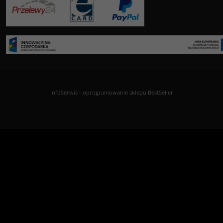
InfoSerwis
-
oprogramowanie sklepu BestSeller