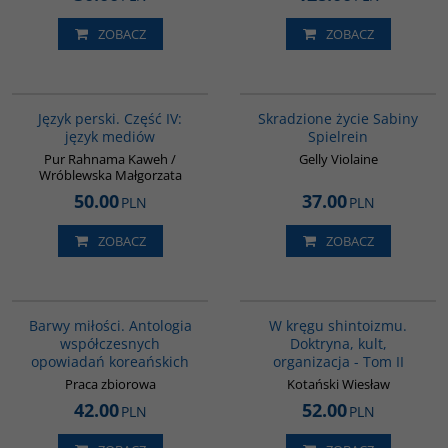
ZOBACZ
ZOBACZ
G132
G1070
Język perski. Część IV:
Skradzione życie Sabiny
język mediów
Spielrein
Pur Rahnama Kaweh /
Gelly Violaine
Wróblewska Małgorzata
50.00
37.00
PLN
PLN
ZOBACZ
ZOBACZ
00134G
G564
Barwy miłości. Antologia
W kręgu shintoizmu.
współczesnych
Doktryna, kult,
opowiadań koreańskich
organizacja - Tom II
Praca zbiorowa
Kotański Wiesław
42.00
52.00
PLN
PLN