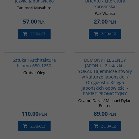
języka japońskiego
Orientu - Literatura
koreańska
Tanimori Masahiro
Pak Wanso
57.00
27.00
PLN
PLN
ZOBACZ
ZOBACZ
G288
PAG1134
Sztuka i Architektura
DEMONY I LEGENDY
Islamu 650-1250
JAPONII - 2 książki -
YŌKAI. Tajemnicze stwory
Grabar Oleg
w kulturze japońskiej /
Otogizoshi: Księga
japońskich opowieści -
PAKIET PROMOCYJNY
Osamu Dazai / Michael Dylan
Foster
110.00
89.00
PLN
PLN
ZOBACZ
ZOBACZ