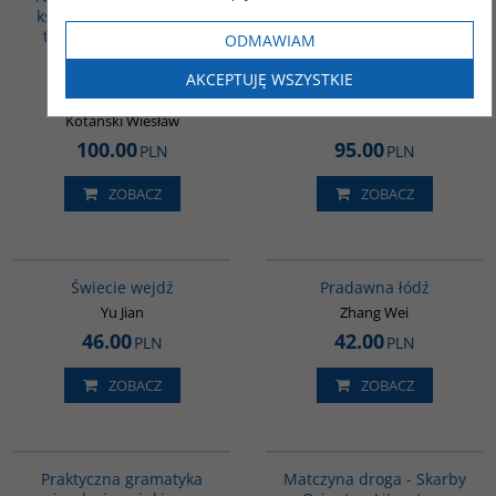
książki - Przeszłość i jej
tybetańska / Tybet. Zarys
tajemnice - Tom I / W
historii - PAKIET
ODMAWIAM
kręgu shintoizmu.
PROMOCYJNY
Doktryna, kult,
AKCEPTUJĘ WSZYSTKIE
Praca zbiorowa
organizacja - Tom II
Kotański Wiesław
100.00
95.00
PLN
PLN
ZOBACZ
ZOBACZ
G655
G1006
Świecie wejdź
Pradawna łódź
Yu Jian
Zhang Wei
46.00
42.00
PLN
PLN
ZOBACZ
ZOBACZ
G246
G1059
Praktyczna gramatyka
Matczyna droga - Skarby