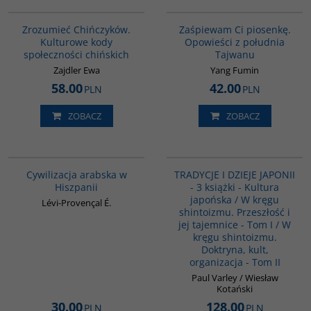
G351
G1132
BESTSELLER
Zrozumieć Chińczyków.
Zaśpiewam Ci piosenkę.
Kulturowe kody
Opowieści z południa
społeczności chińskich
Tajwanu
Zajdler Ewa
Yang Fumin
58.00
42.00
PLN
PLN
ZOBACZ
ZOBACZ
00020G
PAG6022
Cywilizacja arabska w
TRADYCJE I DZIEJE JAPONII
Hiszpanii
- 3 książki - Kultura
japońska / W kręgu
Lévi-Provençal É.
shintoizmu. Przeszłość i
jej tajemnice - Tom I / W
kręgu shintoizmu.
Doktryna, kult,
organizacja - Tom II
Paul Varley / Wiesław
Kotański
30.00
128.00
PLN
PLN