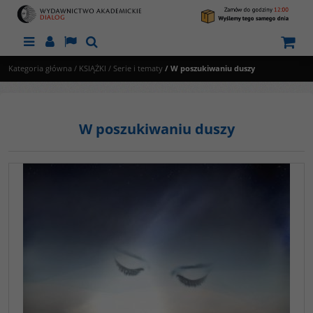
Menu
Panel
Lang
Szukaj
Kategoria główna
/
KSIĄŻKI
/
Serie i tematy
/
W poszukiwaniu duszy
W poszukiwaniu duszy