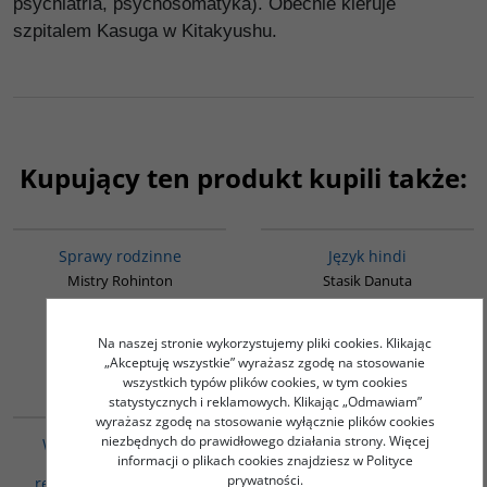
psychiatria, psychosomatyka). Obecnie kieruje
szpitalem Kasuga w Kitakyushu.
Kupujący ten produkt kupili także:
G272
G121
Sprawy rodzinne
Język hindi
Mistry Rohinton
Stasik Danuta
33.00
49.00
PLN
PLN
Na naszej stronie wykorzystujemy pliki cookies. Klikając
ZOBACZ
ZOBACZ
„Akceptuję wszystkie” wyrażasz zgodę na stosowanie
wszystkich typów plików cookies, w tym cookies
statystycznych i reklamowych. Klikając „Odmawiam”
PAG1090
G1149
wyrażasz zgodę na stosowanie wyłącznie plików cookies
niezbędnych do prawidłowego działania strony. Więcej
W kręgu shintoizmu -
TYBET. DZIEJE I
informacji o plikach cookies znajdziesz w Polityce
Tradycyjna rodzima
LITERATURA - 2 książki -
prywatności.
religia Japonii - Pakiet 2
Klasyczna literatura