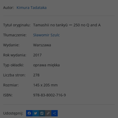
Autor
:
Kimura Tadataka
Tytuł oryginału
:
Tamashii no tankyū ー 250 no Q and A
Tłumaczenie
:
Sławomir Szulc
Wydanie
:
Warszawa
Rok wydania
:
2017
Typ okładki
:
oprawa miękka
Liczba stron
:
278
Rozmiar
:
145 x 205 mm
ISBN
:
978-83-8002-716-9
Udostępnij
:
F
T
W
C
P
a
w
y
o
o