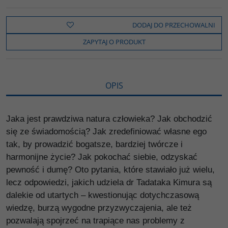
c
i
k
p
d
e
t
o
y
z
b
t
p
L
i
DODAJ DO PRZECHOWALNI
o
e
i
e
o
r
n
l
ZAPYTAJ O PRODUKT
k
k
s
i
ę
OPIS
Jaka jest prawdziwa natura człowieka? Jak obchodzić
się ze świadomością? Jak zredefiniować własne ego
tak, by prowadzić bogatsze, bardziej twórcze i
harmonijne życie? Jak pokochać siebie, odzyskać
pewność i dumę? Oto pytania, które stawiało już wielu,
lecz odpowiedzi, jakich udziela dr Tadataka Kimura są
dalekie od utartych – kwestionując dotychczasową
wiedzę, burzą wygodne przyzwyczajenia, ale też
pozwalają spojrzeć na trapiące nas problemy z