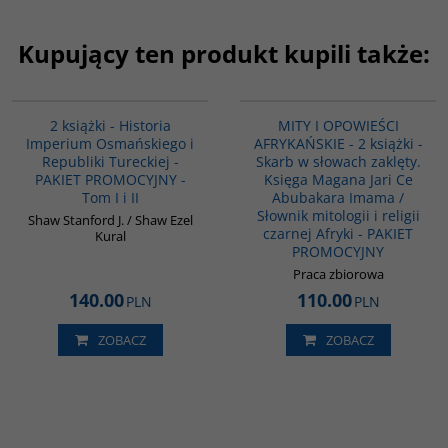
Kupujący ten produkt kupili także:
PAG1006
PAG1169
BESTSELLER
2 książki - Historia
MITY I OPOWIEŚCI
Imperium Osmańskiego i
AFRYKAŃSKIE - 2 książki -
Republiki Tureckiej -
Skarb w słowach zaklęty.
PAKIET PROMOCYJNY -
Księga Magana Jari Ce
Tom I i II
Abubakara Imama /
Słownik mitologii i religii
Shaw Stanford J. / Shaw Ezel
czarnej Afryki - PAKIET
Kural
PROMOCYJNY
Praca zbiorowa
140.00
110.00
PLN
PLN
ZOBACZ
ZOBACZ