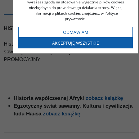
wyrażasz zgodę na stosowanie wyłącznie plików cookies
OPIS
niezbędnych do prawidłowego działania strony. Więcej
informacji o plikach cookies znajdziesz w Polityce
prywatności.
HISTORIA I KULTURA AFRYKI - 2 książki
ODMAWIAM
AKCEPTUJĘ WSZYSTKIE
Historia współczesnej Afryki / Egzotyczny świat
sawanny. Kultura i cywilizacja ludu Hausa - PAKIET
PROMOCYJNY
Historia współczesnej Afryki
zobacz książkę
Egzotyczny świat sawanny. Kultura i cywilizacja
ludu Hausa
zobacz książkę