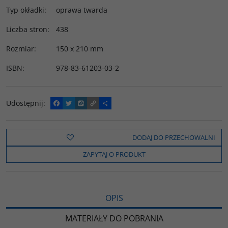
Typ okładki
:
oprawa twarda
Liczba stron
:
438
Rozmiar
:
150 x 210 mm
ISBN
:
978-83-61203-03-2
Udostępnij
:
F
T
W
C
P
a
w
y
o
o
c
i
k
p
d
e
t
o
y
z
b
t
p
L
i
DODAJ DO PRZECHOWALNI
o
e
i
e
o
r
n
l
ZAPYTAJ O PRODUKT
k
k
s
i
ę
OPIS
MATERIAŁY DO POBRANIA