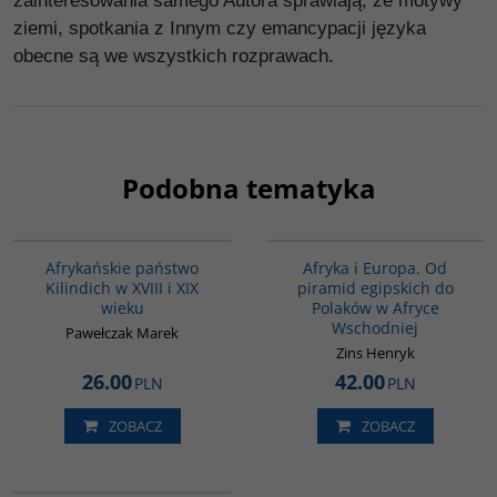
zainteresowania samego Autora sprawiają, że motywy
ziemi, spotkania z Innym czy emancypacji języka
obecne są we wszystkich rozprawach.
Podobna tematyka
00015G
00122G
Afrykańskie państwo
Afryka i Europa. Od
Kilindich w XVIII i XIX
piramid egipskich do
wieku
Polaków w Afryce
Wschodniej
Pawełczak Marek
Zins Henryk
26.00
42.00
PLN
PLN
ZOBACZ
ZOBACZ
00028G