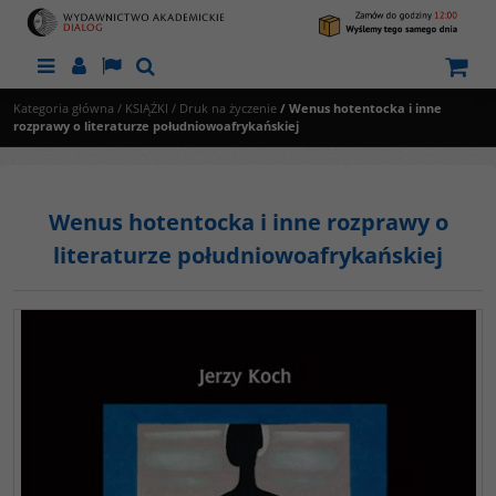
Menu
Panel
Lang
Szukaj
Kategoria główna
/
KSIĄŻKI
/
Druk na życzenie
/
Wenus hotentocka i inne
rozprawy o literaturze południowoafrykańskiej
Wenus hotentocka i inne rozprawy o
literaturze południowoafrykańskiej