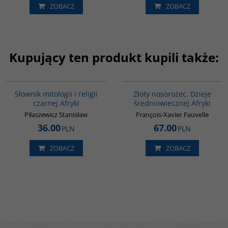
ZOBACZ
ZOBACZ
Kupujący ten produkt kupili także:
G439
00310G
Słownik mitologii i religii
Złoty nosorożec. Dzieje
czarnej Afryki
średniowiecznej Afryki
Piłaszewicz Stanisław
François-Xavier Fauvelle
36.00
67.00
PLN
PLN
ZOBACZ
ZOBACZ