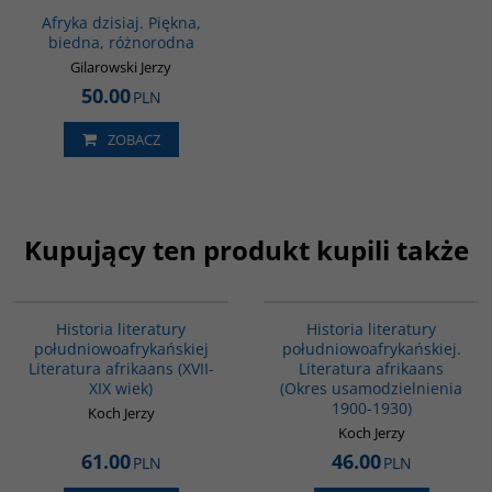
Afryka dzisiaj. Piękna,
biedna, różnorodna
Gilarowski Jerzy
50.00
PLN
ZOBACZ
Kupujący ten produkt kupili także
G090
G088
Historia literatury
Historia literatury
południowoafrykańskiej
południowoafrykańskiej.
Literatura afrikaans (XVII-
Literatura afrikaans
XIX wiek)
(Okres usamodzielnienia
1900-1930)
Koch Jerzy
Koch Jerzy
61.00
46.00
PLN
PLN