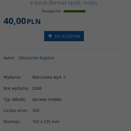
e-book (format epub, mobi):
Dostępność
:
40,00
PLN
DO KOSZYKA
Autor
:
Składanek Bogdan
Wydanie
:
Warszawa wyd. II
Rok wydania
:
2008
Typ okładki
:
oprawa miękka
Liczba stron
:
320
Rozmiar
:
165 x 235 mm