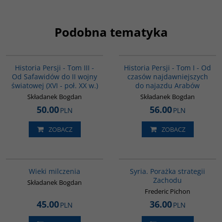
Podobna tematyka
00045G
00041G
BESTSELLER
BESTSELLER
Historia Persji - Tom III -
Historia Persji - Tom I - Od
Od Safawidów do II wojny
czasów najdawniejszych
światowej (XVI - poł. XX w.)
do najazdu Arabów
Składanek Bogdan
Składanek Bogdan
50.00
56.00
PLN
PLN
ZOBACZ
ZOBACZ
00162G
G586
Wieki milczenia
Syria. Porażka strategii
Zachodu
Składanek Bogdan
Frederic Pichon
45.00
36.00
PLN
PLN