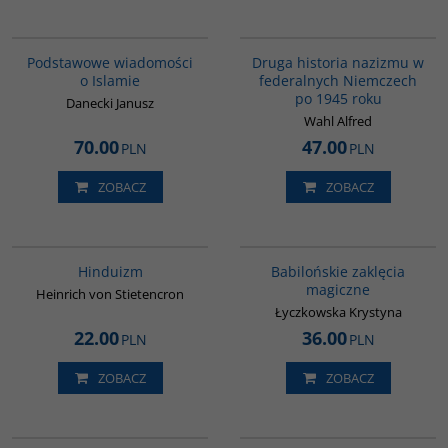
00035G
G043
Podstawowe wiadomości
Druga historia nazizmu w
o Islamie
federalnych Niemczech
po 1945 roku
Danecki Janusz
Wahl Alfred
70.00
47.00
PLN
PLN
ZOBACZ
ZOBACZ
00177G
00125G
Hinduizm
Babilońskie zaklęcia
magiczne
Heinrich von Stietencron
Łyczkowska Krystyna
22.00
36.00
PLN
PLN
ZOBACZ
ZOBACZ
G272
00298G