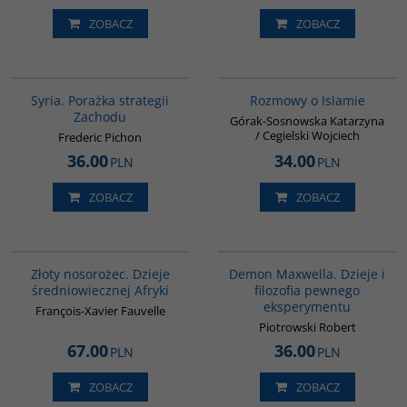
ZOBACZ
ZOBACZ
G586
G595
Syria. Porażka strategii
Rozmowy o Islamie
Zachodu
Górak-Sosnowska Katarzyna
/ Cegielski Wojciech
Frederic Pichon
36.00
34.00
PLN
PLN
ZOBACZ
ZOBACZ
00310G
G039
Złoty nosorożec. Dzieje
Demon Maxwella. Dzieje i
średniowiecznej Afryki
filozofia pewnego
eksperymentu
François-Xavier Fauvelle
Piotrowski Robert
67.00
36.00
PLN
PLN
ZOBACZ
ZOBACZ