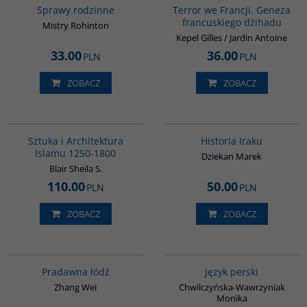
Sprawy rodzinne
Terror we Francji. Geneza
francuskiego dżihadu
Mistry Rohinton
Kepel Gilles / Jardin Antoine
33.00
36.00
PLN
PLN
ZOBACZ
ZOBACZ
G287
G085
Sztuka i Architektura
Historia Iraku
Islamu 1250-1800
Dziekan Marek
Blair Sheila S.
110.00
50.00
PLN
PLN
ZOBACZ
ZOBACZ
G1006
00272G
Pradawna łódź
Język perski
Zhang Wei
Chwilczyńska-Wawrzyniak
Monika