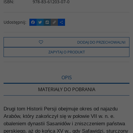
ISBN
:
978-83-61203-07-0
Udostępnij
:
F
T
W
C
P
a
w
y
o
o
c
i
k
p
d
e
t
o
y
z
b
t
p
L
i
DODAJ DO PRZECHOWALNI
o
e
i
e
o
r
n
l
ZAPYTAJ O PRODUKT
k
k
s
i
ę
OPIS
MATERIAŁY DO POBRANIA
Drugi tom Historii Persji obejmuje okres od najazdu
Arabów, który zakończył się w połowie VII w. n. e.
obaleniem dynastii Sasanidów i zniszczeniem państwa
perskiego, aż do końca XV w., gdy Safawidzi, sturczony