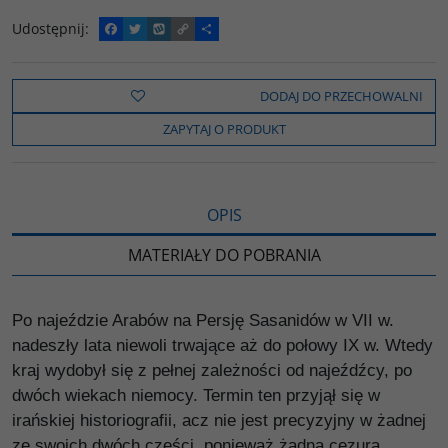
Udostępnij
:
F
T
W
C
P
a
w
y
o
o
c
i
k
p
d
e
t
o
y
z
b
t
p
L
i
DODAJ DO PRZECHOWALNI
o
e
i
e
o
r
n
l
ZAPYTAJ O PRODUKT
k
k
s
i
ę
OPIS
MATERIAŁY DO POBRANIA
Po najeździe Arabów na Persję Sasanidów w VII w.
nadeszły lata niewoli trwające aż do połowy IX w. Wtedy
kraj wydobył się z pełnej zależności od najeźdźcy, po
dwóch wiekach niemocy. Termin ten przyjął się w
irańskiej historiografii, acz nie jest precyzyjny w żadnej
ze swoich dwóch części, ponieważ żadna cezura