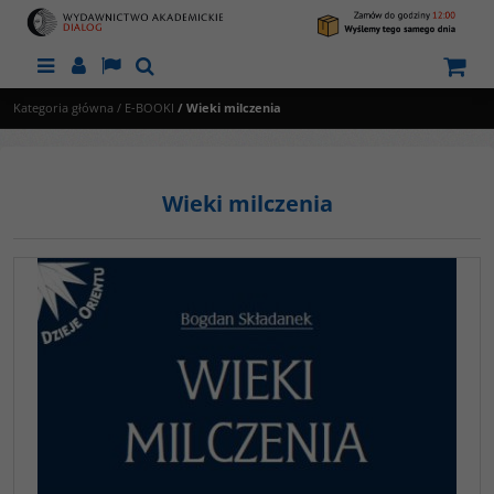
Menu
Panel
Lang
Szukaj
Kategoria główna
/
E-BOOKI
/
Wieki milczenia
Wieki milczenia