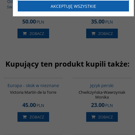
Od Safawidów do II wojny
fundamentalizmów
AKCEPTUJĘ WSZYSTKIE
światowej (XVI - poł. XX w.)
muzułmańskich
Składanek Bogdan
Larroque Anne-Clémentine
50.00
35.00
PLN
PLN
ZOBACZ
ZOBACZ
Kupujący ten produkt kupili także:
G1181
00272G
Europa - skok w nieznane
Język perski
Victoria Martín de la Torre
Chwilczyńska-Wawrzyniak
Monika
45.00
23.00
PLN
PLN
ZOBACZ
ZOBACZ
00071G
00281G