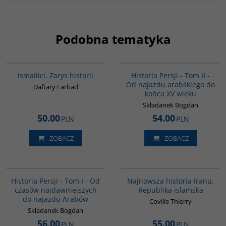
Podobna tematyka
G115
00044G
Ismailici. Zarys historii
Historia Persji - Tom II -
Od najazdu arabskiego do
Daftary Farhad
końca XV wieku
Składanek Bogdan
50.00
54.00
PLN
PLN
ZOBACZ
ZOBACZ
00041G
00114G
BESTSELLER
Historia Persji - Tom I - Od
Najnowsza historia Iranu.
czasów najdawniejszych
Republika islamska
do najazdu Arabów
Coville Thierry
Składanek Bogdan
56.00
55.00
PLN
PLN