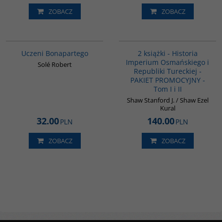
ZOBACZ
ZOBACZ
G309
PAG1006
BESTSELLER
Uczeni Bonapartego
2 książki - Historia
Imperium Osmańskiego i
Solé Robert
Republiki Tureckiej -
PAKIET PROMOCYJNY -
Tom I i II
Shaw Stanford J. / Shaw Ezel
Kural
32.00
140.00
PLN
PLN
ZOBACZ
ZOBACZ