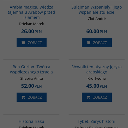
BESTSELLER
Arabia magica. Wiedza
Sulejman Wspaniały i jego
tajemna u Arabów przed
wspaniałe stulecie
islamem
Clot André
Dziekan Marek
26.00
60.00
PLN
PLN
ZOBACZ
ZOBACZ
00304G
00274G
Ben Gurion. Twórca
Słownik tematyczny języka
współczesnego Izraela
arabskiego
Shapira Anita
Król Iwona
52.00
45.00
PLN
PLN
ZOBACZ
ZOBACZ
G085
G307
Historia Iraku
Tybet. Zarys historii
Dziekan Marek
Kollmar-Paulenz Karenina