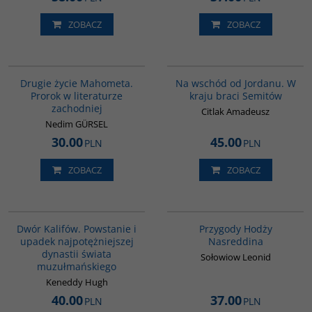
ZOBACZ
ZOBACZ
G1027
G583
Drugie życie Mahometa.
Na wschód od Jordanu. W
Prorok w literaturze
kraju braci Semitów
zachodniej
Citlak Amadeusz
Nedim GÜRSEL
30.00
45.00
PLN
PLN
ZOBACZ
ZOBACZ
00173G
00053G
BESTSELLER
Dwór Kalifów. Powstanie i
Przygody Hodży
upadek najpotężniejszej
Nasreddina
dynastii świata
Sołowiow Leonid
muzułmańskiego
Keneddy Hugh
40.00
37.00
PLN
PLN