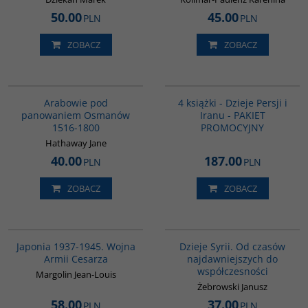
50.00
45.00
PLN
PLN
ZOBACZ
ZOBACZ
G011
GPA05
Arabowie pod
4 książki - Dzieje Persji i
panowaniem Osmanów
Iranu - PAKIET
1516-1800
PROMOCYJNY
Hathaway Jane
40.00
187.00
PLN
PLN
ZOBACZ
ZOBACZ
00108G
00101G
Japonia 1937-1945. Wojna
Dzieje Syrii. Od czasów
Armii Cesarza
najdawniejszych do
współczesności
Margolin Jean-Louis
Żebrowski Janusz
58.00
37.00
PLN
PLN