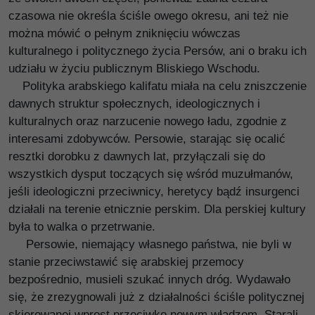
czasowa nie określa ściśle owego okresu, ani też nie
można mówić o pełnym zniknięciu wówczas
kulturalnego i politycznego życia Persów, ani o braku ich
udziału w życiu publicznym Bliskiego Wschodu.
Polityka arabskiego kalifatu miała na celu zniszczenie
dawnych struktur społecznych, ideologicznych i
kulturalnych oraz narzucenie nowego ładu, zgodnie z
interesami zdobywców. Persowie, starając się ocalić
resztki dorobku z dawnych lat, przyłączali się do
wszystkich dysput toczących się wśród muzułmanów,
jeśli ideologiczni przeciwnicy, heretycy bądź insurgenci
działali na terenie etnicznie perskim. Dla perskiej kultury
była to walka o przetrwanie.
Persowie, niemający własnego państwa, nie byli w
stanie przeciwstawić się arabskiej przemocy
bezpośrednio, musieli szukać innych dróg. Wydawało
się, że zrezygnowali już z działalności ściśle politycznej
skierowanej wprost przeciwko nowym władzom. Starali