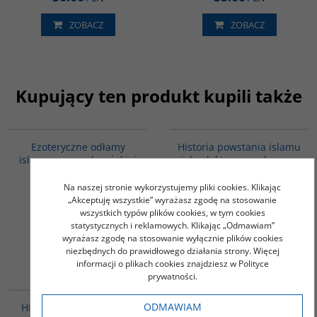
ZOBACZ
ZOBACZ
Kupujący ten produkt kupili także
00058G
00043G
Ezoteryczne odłamy
Historia powstania islamu
islamu w muzułmańskiej
jako doktryny społeczno-
literaturze
politycznej
herezjograficznej
Na naszej stronie wykorzystujemy pliki cookies. Klikając
Jamsheer Hassan Ali
„Akceptuję wszystkie” wyrażasz zgodę na stosowanie
Pachniak Katarzyna
wszystkich typów plików cookies, w tym cookies
50.00
52.00
PLN
PLN
statystycznych i reklamowych. Klikając „Odmawiam”
wyrażasz zgodę na stosowanie wyłącznie plików cookies
ZOBACZ
ZOBACZ
niezbędnych do prawidłowego działania strony. Więcej
informacji o plikach cookies znajdziesz w Polityce
prywatności.
00045G
00172G
BESTSELLER
ODMAWIAM
Historia Persji - Tom III -
Geopolityka