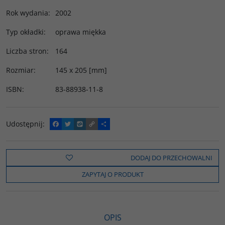
Rok wydania
:
2002
Typ okładki
:
oprawa miękka
Liczba stron
:
164
Rozmiar
:
145 x 205 [mm]
ISBN
:
83-88938-11-8
Udostępnij
:
F
T
W
C
P
a
w
y
o
o
c
i
k
p
d
e
t
o
y
z
b
t
p
L
i
DODAJ DO PRZECHOWALNI
o
e
i
e
o
r
n
l
ZAPYTAJ O PRODUKT
k
k
s
i
ę
OPIS