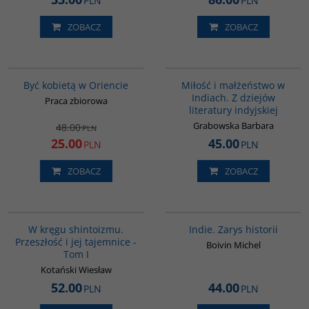
PLN
PLN
ZOBACZ
ZOBACZ
G020
G185
PROMOCJA
Być kobietą w Oriencie
Miłość i małżeństwo w
Indiach. Z dziejów
Praca zbiorowa
literatury indyjskiej
Grabowska Barbara
48.00
PLN
25.00
45.00
PLN
PLN
ZOBACZ
ZOBACZ
G461
G108
W kręgu shintoizmu.
Indie. Zarys historii
Przeszłość i jej tajemnice -
Boivin Michel
Tom I
Kotański Wiesław
52.00
44.00
PLN
PLN