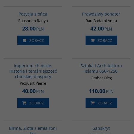
G244
G248
Pozycja słońca
Prawdziwy bohater
Paasonen Ranya
Rau Badami Anita
28.00
42.00
PLN
PLN
ZOBACZ
ZOBACZ
G105
G288
Imperium chińskie.
Sztuka i Architektura
Historia i teraźniejszość
Islamu 650-1250
chińskiej diaspory
Grabar Oleg
Picquart Pierre
40.00
110.00
PLN
PLN
ZOBACZ
ZOBACZ
G1119
G261
Birma. Złota ziemia roni
Sanskryt
łzy