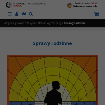
Menu
Panel
Lang
Szukaj
Kategoria główna
/
KSIĄŻKI
/
Nakład wyczerpany
/
Sprawy rodzinne
Sprawy rodzinne