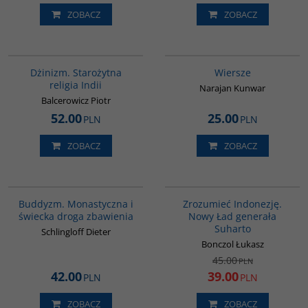
ZOBACZ
ZOBACZ
00179G
G321
Dżinizm. Starożytna
Wiersze
religia Indii
Narajan Kunwar
Balcerowicz Piotr
52.00
25.00
PLN
PLN
ZOBACZ
ZOBACZ
00148G
00004G
PROMOCJA
Buddyzm. Monastyczna i
Zrozumieć Indonezję.
świecka droga zbawienia
Nowy Ład generała
Suharto
Schlingloff Dieter
Bonczol Łukasz
45.00
PLN
42.00
39.00
PLN
PLN
ZOBACZ
ZOBACZ