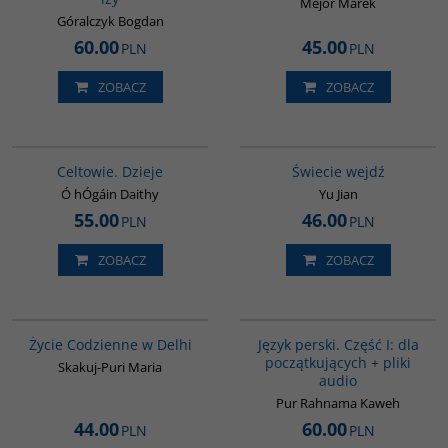
Mejor Marek
Góralczyk Bogdan
60.00
45.00
PLN
PLN
ZOBACZ
ZOBACZ
G021
G655
Celtowie. Dzieje
Świecie wejdź
Ó hÓgáin Daithy
Yu Jian
55.00
46.00
PLN
PLN
ZOBACZ
ZOBACZ
G354
G364
BESTSELLER
Życie Codzienne w Delhi
Język perski. Część I: dla
początkujących + pliki
Skakuj-Puri Maria
audio
Pur Rahnama Kaweh
44.00
60.00
PLN
PLN