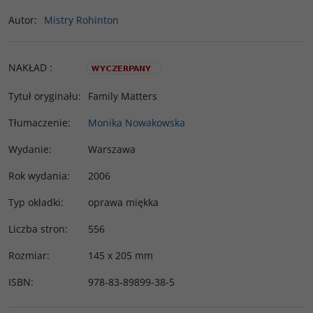
Autor
:
Mistry Rohinton
NAKŁAD
:
Tytuł oryginału
:
Family Matters
Tłumaczenie
:
Monika Nowakowska
Wydanie
:
Warszawa
Rok wydania
:
2006
Typ okładki
:
oprawa miękka
Liczba stron
:
556
Rozmiar
:
145 x 205 mm
ISBN
:
978-83-89899-38-5