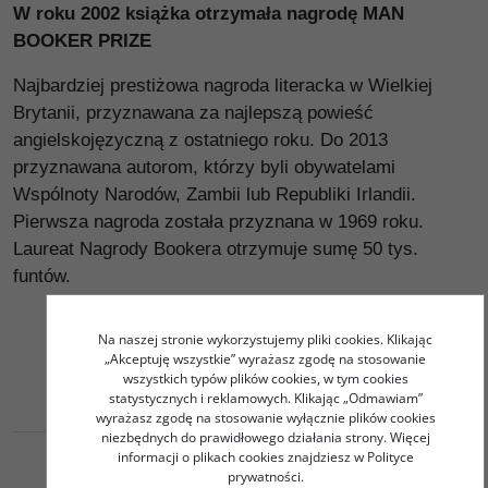
W roku 2002 książka otrzymała nagrodę MAN
BOOKER PRIZE
Najbardziej prestiżowa nagroda literacka w Wielkiej
Brytanii, przyznawana za najlepszą powieść
angielskojęzyczną z ostatniego roku. Do 2013
przyznawana autorom, którzy byli obywatelami
Wspólnoty Narodów, Zambii lub Republiki Irlandii.
Pierwsza nagroda została przyznana w 1969 roku.
Laureat Nagrody Bookera otrzymuje sumę 50 tys.
funtów.
Na naszej stronie wykorzystujemy pliki cookies. Klikając
„Akceptuję wszystkie” wyrażasz zgodę na stosowanie
wszystkich typów plików cookies, w tym cookies
statystycznych i reklamowych. Klikając „Odmawiam”
wyrażasz zgodę na stosowanie wyłącznie plików cookies
niezbędnych do prawidłowego działania strony. Więcej
informacji o plikach cookies znajdziesz w Polityce
prywatności.