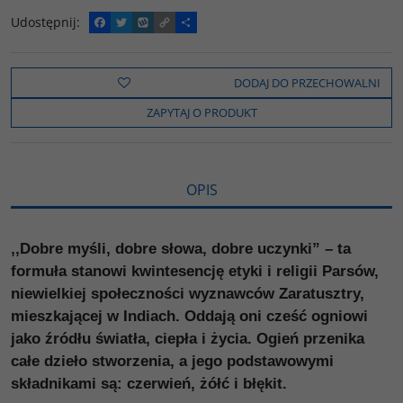
Udostępnij
:
F
T
W
C
P
a
w
y
o
o
c
i
k
p
d
e
t
o
y
z
b
t
p
L
i
DODAJ DO PRZECHOWALNI
o
e
i
e
o
r
n
l
ZAPYTAJ O PRODUKT
k
k
s
i
ę
OPIS
,,Dobre myśli, dobre słowa, dobre uczynki” – ta
formuła stanowi kwintesencję etyki i religii Parsów,
niewielkiej społeczności wyznawców Zaratusztry,
mieszkającej w Indiach. Oddają oni cześć ogniowi
jako źródłu światła, ciepła i życia. Ogień przenika
całe dzieło stworzenia, a jego podstawowymi
składnikami są: czerwień, żółć i błękit.