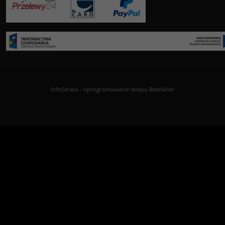
InfoSerwis
-
oprogramowanie sklepu BestSeller