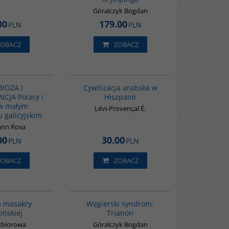
Góralczyk Bogdan
00
179.00
PLN
PLN
ZOBACZ
ZOBACZ
G1213
00020G
IOZA I
Cywilizacja arabska w
CJA Polacy i
Hiszpanii
 w małym
Lévi-Provençal É.
 galicyjskim
nn Rosa
00
30.00
PLN
PLN
ZOBACZ
ZOBACZ
G1147
G1053
BESTSELLER
a masakry
Węgierski syndrom:
ińskiej
Trianon
zbiorowa
Góralczyk Bogdan