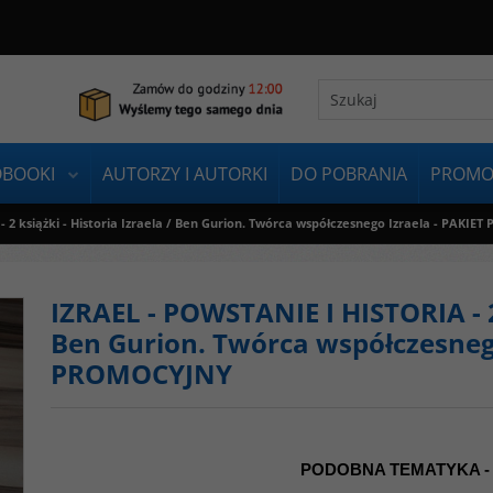
OBOOKI
AUTORZY I AUTORKI
DO POBRANIA
PROMO
 2 książki - Historia Izraela / Ben Gurion. Twórca współczesnego Izraela - PAKI
IZRAEL - POWSTANIE I HISTORIA - 2 
Ben Gurion. Twórca współczesnego
PROMOCYJNY
PODOBNA TEMATYKA -