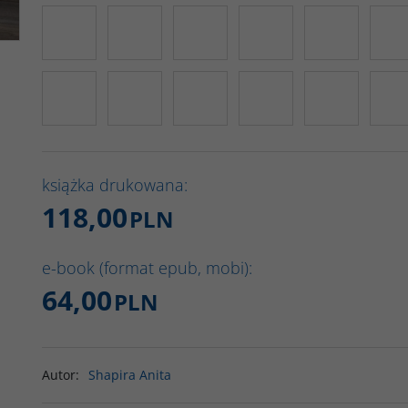
książka drukowana:
118,00
PLN
e-book (format epub, mobi):
64,00
PLN
Autor
:
Shapira Anita