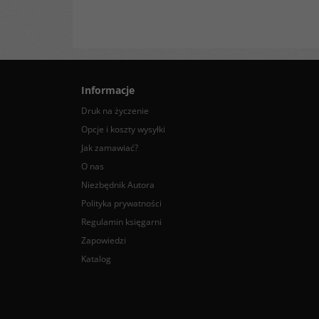
Informacje
Druk na życzenie
Opcje i koszty wysyłki
Jak zamawiać?
O nas
Niezbędnik Autora
Polityka prywatności
Regulamin księgarni
Zapowiedzi
Katalog