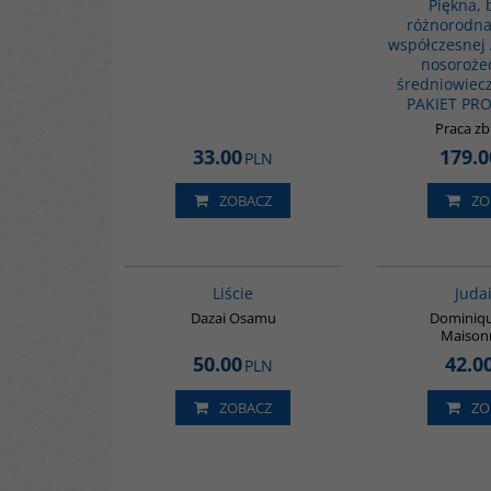
Piękna, 
różnorodna 
współczesnej A
nosorożec
średniowiecz
PAKIET PR
Praca z
33.00
179.0
PLN
ZOBACZ
ZO
G1174
Liście
Juda
Dazai Osamu
Dominiqu
Maison
50.00
42.0
PLN
ZOBACZ
ZO