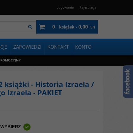
Logowanie
Rejestracja
0
0,00
|
książek -
PLN
CJE
ZAPOWIEDZI
KONTAKT
KONTO
ET PROMOCYJNY
książki - Historia Izraela /
 Izraela - PAKIET
 WYBIERZ