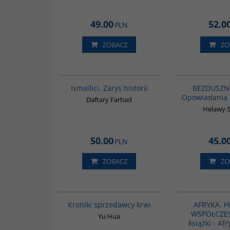
49.00
52.0
PLN
ZOBACZ
ZO
G115
NO
Ismailici. Zarys historii
BEZDUSZN
Opowiadania 
Daftary Farhad
Helawy 
50.00
45.0
PLN
ZOBACZ
ZO
G776
Kroniki sprzedawcy krwi
AFRYKA. H
WSPÓŁCZES
Yu Hua
książki - Afr