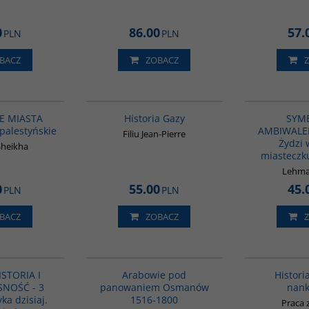
0
86.00
57.
PLN
PLN
BACZ
ZOBACZ
G1221
00254G
WOŚĆ
BESTSELLER
E MIASTA
Historia Gazy
SYMB
palestyńskie
AMBIWALEN
Filiu Jean-Pierre
Żydzi
Sheikha
miasteczku
Lehma
0
55.00
45.
PLN
PLN
BACZ
ZOBACZ
PAG1007
G011
ISTORIA I
Arabowie pod
Histori
NOŚĆ - 3
panowaniem Osmanów
nank
yka dzisiaj.
1516-1800
Praca 