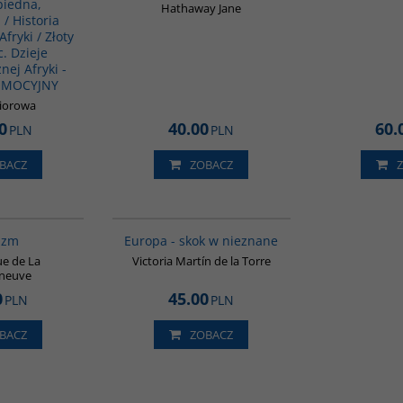
biedna,
Hathaway Jane
/ Historia
fryki / Złoty
. Dzieje
nej Afryki -
OMOCYJNY
biorowa
0
40.00
60.
PLN
PLN
BACZ
ZOBACZ
G138
G1181
izm
Europa - skok w nieznane
e de La
Victoria Martín de la Torre
neuve
0
45.00
PLN
PLN
BACZ
ZOBACZ