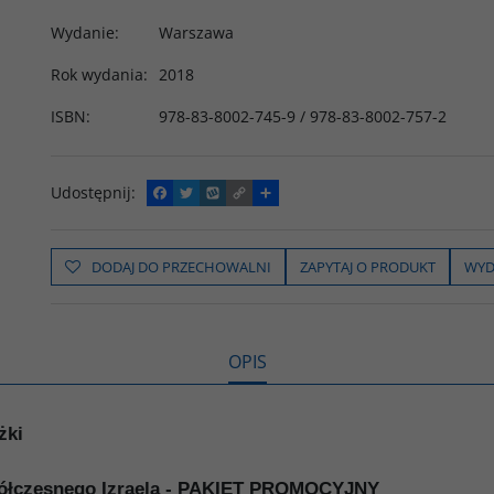
Wydanie
:
Warszawa
Rok wydania
:
2018
ISBN
:
978-83-8002-745-9 / 978-83-8002-757-2
Udostępnij
:
F
T
W
C
P
a
w
y
o
o
c
i
k
p
d
e
t
o
y
z
b
t
p
L
i
DODAJ DO PRZECHOWALNI
ZAPYTAJ O PRODUKT
WYD
o
e
i
e
o
r
n
l
k
k
s
i
ę
OPIS
żki
współczesnego Izraela - PAKIET PROMOCYJNY