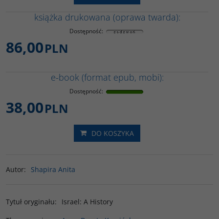
książka drukowana (oprawa twarda):
Dostępność
:
86,00
PLN
e-book (format epub, mobi):
Dostępność
:
38,00
PLN
DO KOSZYKA
Autor
:
Shapira Anita
Tytuł oryginału
:
Israel: A History