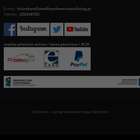
E-mail :
biurohandlowe@wydawnictwodialog.pl
Telefon :
226208703
szybka płatność online / karta płatnicza / BLIK
InfoSerwis
-
oprogramowanie sklepu BestSeller