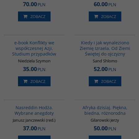
70.00
60.00
PLN
PLN
ZOBACZ
ZOBACZ
G1150
00086G
e-book Konflikty we
Kiedy i jak wynaleziono
współczesnej Azji.
Ziemię Izraela. Od Ziemi
Studium przypadków
Świętej do ojczyzny
Niedziela Szymon
Sand Shlomo
35.00
52.00
PLN
PLN
ZOBACZ
ZOBACZ
00061G
00028G
Nasreddin Hodża.
Afryka dzisiaj. Piękna,
Wybrane anegdoty
biedna, różnorodna
Janusz Janczewski (red.)
Gilarowski Jerzy
37.00
50.00
PLN
PLN