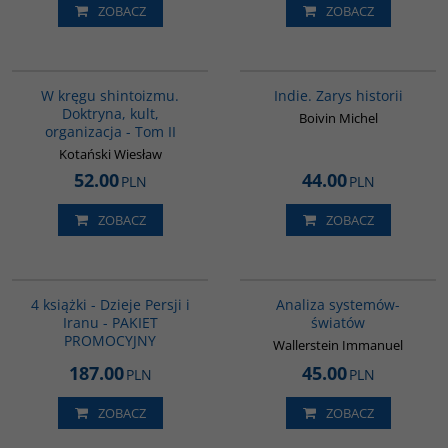
ZOBACZ
ZOBACZ
G564
G108
W kręgu shintoizmu.
Indie. Zarys historii
Doktryna, kult,
Boivin Michel
organizacja - Tom II
Kotański Wiesław
52.00
44.00
PLN
PLN
ZOBACZ
ZOBACZ
GPA05
00049G
BESTSELLER
4 książki - Dzieje Persji i
Analiza systemów-
Iranu - PAKIET
światów
PROMOCYJNY
Wallerstein Immanuel
187.00
45.00
PLN
PLN
ZOBACZ
ZOBACZ