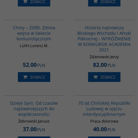
ZOBACZ
ZOBACZ
00175G
G1039
BESTSELLER
Chiny – ZSRR. Zimna
Historia najnowsza
wojna w świecie
Bliskiego Wschodu i Afryki
komunistycznym
Północnej - WYRÓŻNIENIE
W KONKURSIE ACADEMIA
Lüthi Lorenz M.
2021
Zdanowski Jerzy
52.00
82.00
PLN
PLN
ZOBACZ
ZOBACZ
00101G
G1126
Dzieje Syrii. Od czasów
70 lat Chińskiej Republiki
najdawniejszych do
Ludowej w ujęciu
współczesności
interdyscyplinarnym
Żebrowski Janusz
Praca zbiorowa
37.00
40.00
PLN
PLN