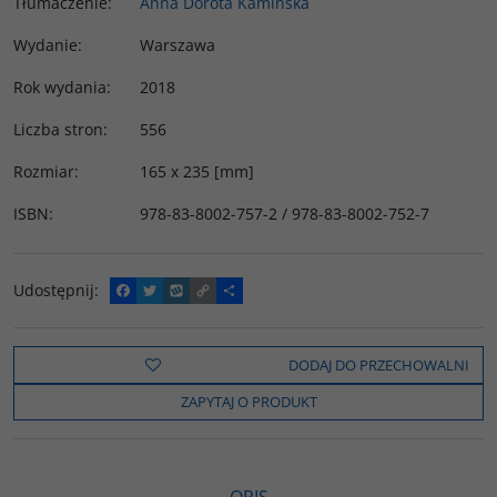
Tłumaczenie
:
Anna Dorota Kamińska
Wydanie
:
Warszawa
Rok wydania
:
2018
Liczba stron
:
556
Rozmiar
:
165 x 235 [mm]
ISBN
:
978-83-8002-757-2 / 978-83-8002-752-7
Udostępnij
:
F
T
W
C
P
a
w
y
o
o
c
i
k
p
d
e
t
o
y
z
b
t
p
L
i
DODAJ DO PRZECHOWALNI
o
e
i
e
o
r
n
l
ZAPYTAJ O PRODUKT
k
k
s
i
ę