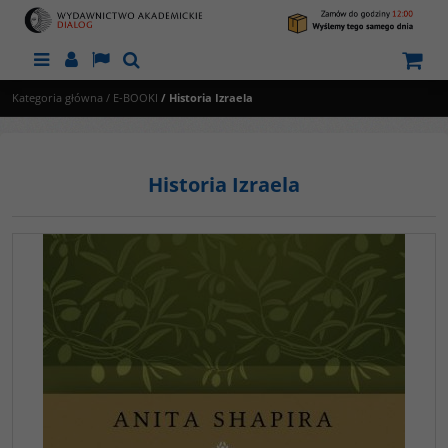
Menu
Panel
Lang
Szukaj
Kategoria główna
/
E-BOOKI
/
Historia Izraela
Historia Izraela