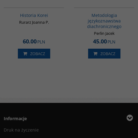
00016G
G180
BESTSELLER
Historia Korei
Metodologia
językoznawstwa
Rurarz Joanna P.
diachronicznego
Perlin Jacek
60.00
45.00
PLN
PLN
ZOBACZ
ZOBACZ
Informacje
Druk na życzenie