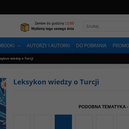
OBOOKI
AUTORZY I AUTORKI
DO POBRANIA
PROMO
sykon wiedzy o Turcji
Leksykon wiedzy o Turcji
PODOBNA TEMATYKA -