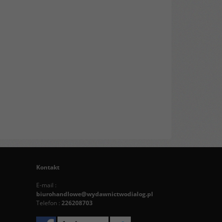
Kontakt
E-mail :
biurohandlowe@wydawnictwodialog.pl
Telefon :
226208703