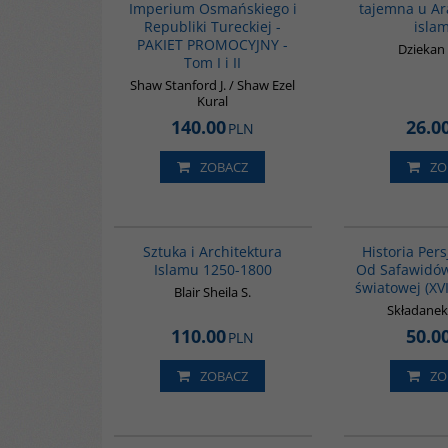
Imperium Osmańskiego i
tajemna u A
Republiki Tureckiej -
isla
PAKIET PROMOCYJNY -
Dziekan
Tom I i II
Shaw Stanford J. / Shaw Ezel
Kural
140.00
26.0
PLN
ZOBACZ
ZO
G287
Sztuka i Architektura
Historia Persj
Islamu 1250-1800
Od Safawidów
światowej (XVI
Blair Sheila S.
Składane
110.00
50.0
PLN
ZOBACZ
ZO
00074G