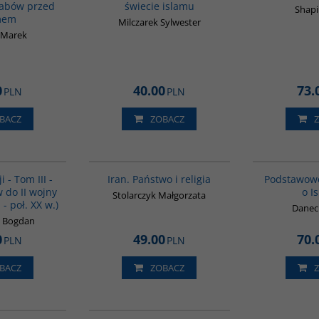
rabów przed
świecie islamu
Shapi
mem
Milczarek Sylwester
 Marek
0
40.00
73.
PLN
PLN
BACZ
ZOBACZ
00045G
00069G
BESTSELLER
i - Tom III -
Iran. Państwo i religia
Podstawow
 do II wojny
o I
Stolarczyk Małgorzata
 - poł. XX w.)
Daneck
k Bogdan
0
49.00
70.
PLN
PLN
BACZ
ZOBACZ
00101G
G1206
BESTSELLER