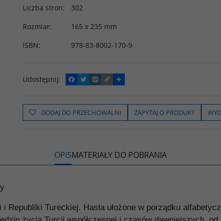
Liczba stron
:
302
Rozmiar
:
165 x 235 mm
ISBN
:
978-83-8002-170-9
Udostępnij
:
F
T
W
C
P
a
w
y
o
o
c
i
k
p
d
e
t
o
y
z
b
t
p
L
i
DODAJ DO PRZECHOWALNI
ZAPYTAJ O PRODUKT
WYD
o
e
i
e
o
r
n
l
k
k
s
i
ę
OPIS
MATERIAŁY DO POBRANIA
dy
 i Republiki Tureckiej. Hasła ułożone w porządku alfabet
edzin życia Turcji współczesnej i czasów dawniejszych, od