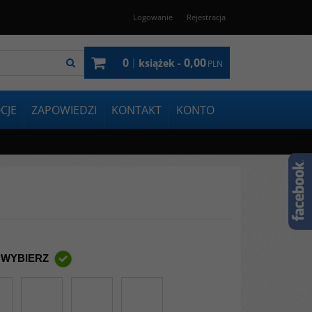
Logowanie
Rejestracja
0
0,00
|
książek -
PLN
CJE
ZAPOWIEDZI
KONTAKT
KONTO
 WYBIERZ