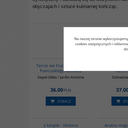
obyczajach i sztuce kulinarnej kończąc.
Na naszej stronie wykorzystujemy 
cookies statystycznych i reklam
dz
00298G
Terror we Francji. Geneza
Przygod
francuskiego dżihadu
Nasre
Kepel Gilles / Jardin Antoine
Sołowiow
36.00
37.0
PLN
ZOBACZ
ZO
PAG1006
BESTSELLER
2 książki - Historia
Arabia magi