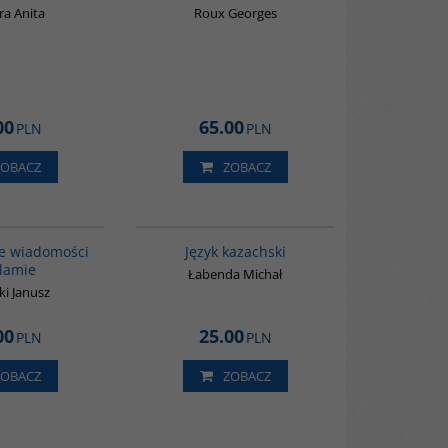
ra Anita
Roux Georges
00
65.00
PLN
PLN
ZOBACZ
ZOBACZ
00035G
00271G
e wiadomości
Język kazachski
slamie
Łabenda Michał
i Janusz
00
25.00
PLN
PLN
ZOBACZ
ZOBACZ