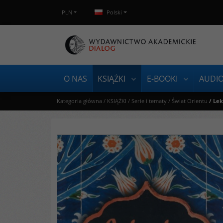
PLN
Polski
O NAS
KSIĄŻKI
E-BOOKI
AUDI
Kategoria główna
/
KSIĄŻKI
/
Serie i tematy
/
Świat Orientu
/
Lek