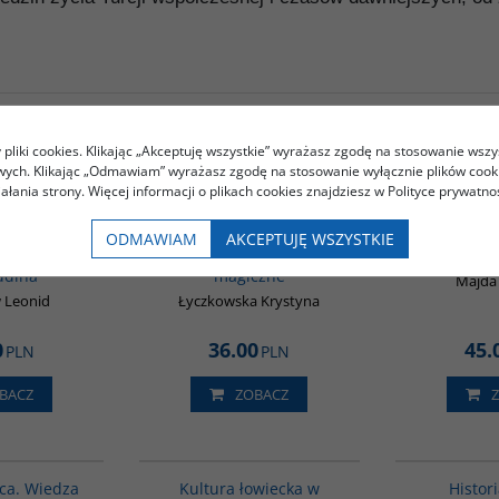
pliki cookies. Klikając „Akceptuję wszystkie” wyrażasz zgodę na stosowanie wszy
Kupujący ten produkt kupili także:
owych. Klikając „Odmawiam” wyrażasz zgodę na stosowanie wyłącznie plików coo
iałania strony. Więcej informacji o plikach cookies znajdziesz w Polityce prywatnoś
00053G
00125G
ODMAWIAM
AKCEPTUJĘ WSZYSTKIE
y Hodży
Babilońskie zaklęcia
Język
ddina
magiczne
Majda
 Leonid
Łyczkowska Krystyna
0
36.00
45.
PLN
PLN
BACZ
ZOBACZ
00071G
G162
ca. Wiedza
Kultura łowiecka w
Histori