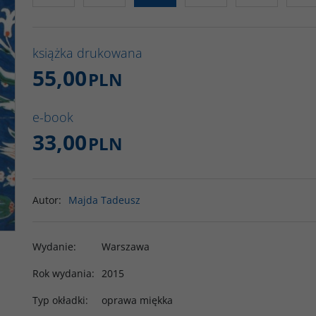
książka drukowana
55,00
PLN
e-book
33,00
PLN
Autor
:
Majda Tadeusz
Wydanie
:
Warszawa
Rok wydania
:
2015
Typ okładki
:
oprawa miękka