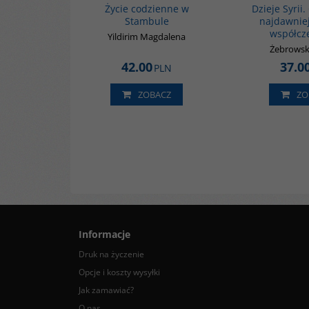
Życie codzienne w
Dzieje Syrii
Stambule
najdawnie
współcz
Yildirim Magdalena
Żebrowsk
42.00
37.0
PLN
ZOBACZ
ZO
Informacje
Druk na życzenie
Opcje i koszty wysyłki
Jak zamawiać?
O nas