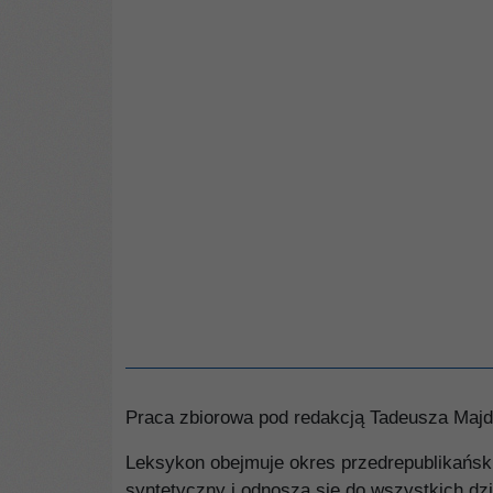
Praca zbiorowa pod redakcją Tadeusza Maj
Leksykon obejmuje okres przedrepublikański
syntetyczny i odnoszą się do wszystkich dzi