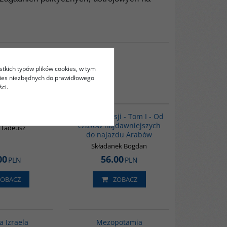
stkich typów plików cookies, w tym
kies niezbędnych do prawidłowego
ci.
G134
00041G
BESTSELLER
 turecki
Historia Persji - Tom I - Od
czasów najdawniejszych
 Tadeusz
do najazdu Arabów
Składanek Bogdan
00
56.00
PLN
PLN
ZOBACZ
ZOBACZ
00305G
G181
BESTSELLER
a Izraela
Mezopotamia