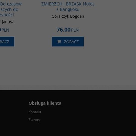
. Od czasów
ZMIERZCH I BRZASK Notes
jszych do
z Bangkoku
esności
Góralczyk Bogdan
i Janusz
0
76.00
PLN
PLN
BACZ
ZOBACZ
Obsługa klienta
Kontakt
Zwroty