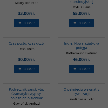
staroindyjskiej
Mistry Rohinton
Mylius Klaus
33.00
55.00
PLN
PLN
ZOBACZ
ZOBACZ
G035
G107
Czas postu, czas uczty
Indie. Nowa azjatycka
potęga
Desai Anita
Rothermund Dietmar
30.00
46.00
PLN
PLN
ZOBACZ
ZOBACZ
00279G
00052G
Podręcznik sanskrytu.
O pęknięciu wewnątrz
Gramatyka-wypisy-
cywilizacji
objaśnienia-słownik
Kłodkowski Piotr
Gawroński Andrzej