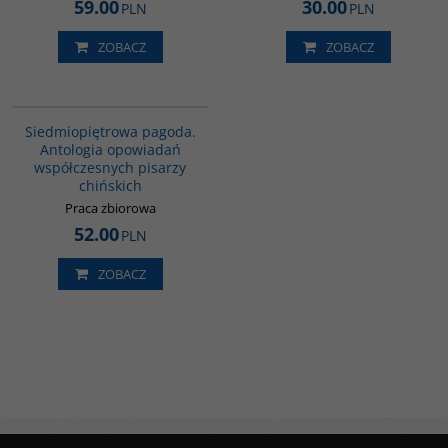
59.00
30.00
PLN
PLN
ZOBACZ
ZOBACZ
G1017
Siedmiopiętrowa pagoda.
Antologia opowiadań
współczesnych pisarzy
chińskich
Praca zbiorowa
52.00
PLN
ZOBACZ