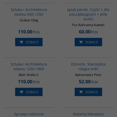
BESTSELLER
Sztuka i Architektura
Język perski. Część I: dla
Islamu 650-1250
początkujących + pliki
audio
Grabar Oleg
Pur Rahnama Kaweh
110.00
60.00
PLN
PLN
ZOBACZ
ZOBACZ
G287
00179G
Sztuka i Architektura
Dżinizm. Starożytna
Islamu 1250-1800
religia Indii
Blair Sheila S.
Balcerowicz Piotr
110.00
52.00
PLN
PLN
ZOBACZ
ZOBACZ
G272
G091
Sprawy rodzinne
Historia literatury