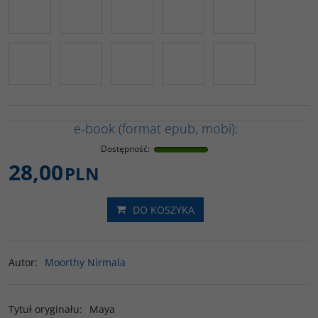
e-book (format epub, mobi):
Dostępność
:
28,00
PLN
DO KOSZYKA
Autor
:
Moorthy Nirmala
Tytuł oryginału
:
Maya