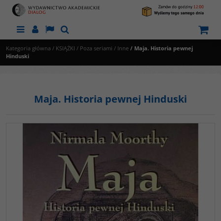
Menu
Panel
Lang
Szukaj
Kategoria główna
/
KSIĄŻKI
/
Poza seriami
/
Inne
/
Maja. Historia pewnej
Hinduski
Maja. Historia pewnej Hinduski