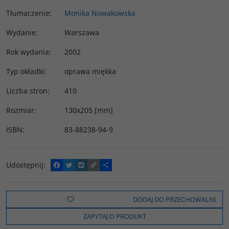
Tłumaczenie
:
Monika Nowakowska
Wydanie
:
Warszawa
Rok wydania
:
2002
Typ okładki
:
oprawa miękka
Liczba stron
:
410
Rozmiar
:
130x205 [mm]
ISBN
:
83-88238-94-9
Udostępnij
:
F
T
W
C
P
a
w
y
o
o
c
i
k
p
d
e
t
o
y
z
b
t
p
L
i
DODAJ DO PRZECHOWALNI
o
e
i
e
o
r
n
l
ZAPYTAJ O PRODUKT
k
k
s