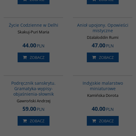
G354
00137G
BESTSELLER
Życie Codzienne w Delhi
Anioł upojony. Opowieści
mistyczne
Skakuj-Puri Maria
Dżalaloddin Rumi
44.00
47.00
PLN
PLN
ZOBACZ
ZOBACZ
00279G
G109
Podręcznik sanskrytu.
Indyjskie malarstwo
Gramatyka-wypisy-
miniaturowe
objaśnienia-słownik
Kamińska Dorota
Gawroński Andrzej
59.00
40.00
PLN
PLN
ZOBACZ
ZOBACZ
G106
G239