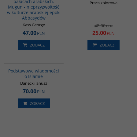
pałacach arabskich.
Praca zbiorowa
Mugun - nieprzyzwoitość
w kulturze arabskiej epoki
Abbasydów
Kass George
48.00
PLN
47.00
25.00
PLN
PLN
ZOBACZ
ZOBACZ
00035G
Podstawowe wiadomości
o Islamie
Danecki Janusz
70.00
PLN
ZOBACZ