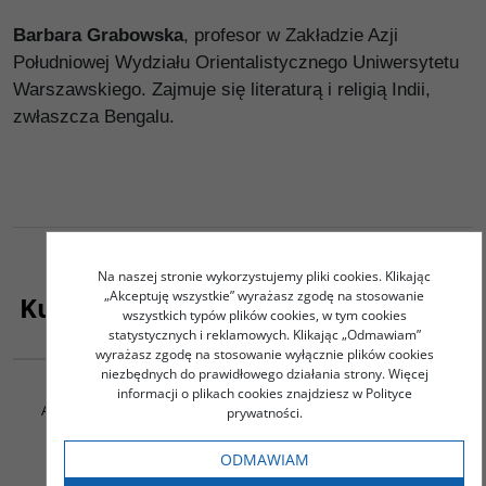
Barbara Grabowska
, profesor w Zakładzie Azji
Południowej Wydziału Orientalistycznego Uniwersytetu
Warszawskiego. Zajmuje się literaturą i religią Indii,
zwłaszcza Bengalu.
Na naszej stronie wykorzystujemy pliki cookies. Klikając
„Akceptuję wszystkie” wyrażasz zgodę na stosowanie
Kupujący ten produkt kupili także:
wszystkich typów plików cookies, w tym cookies
statystycznych i reklamowych. Klikając „Odmawiam”
G463
00160G
wyrażasz zgodę na stosowanie wyłącznie plików cookies
niezbędnych do prawidłowego działania strony. Więcej
Traktat o sufizmie
Świat wężowej Bogini
informacji o plikach cookies znajdziesz w Polityce
Al-Qasim Al-Qusayri Abu
Grabowska Barbara
prywatności.
62.00
51.00
PLN
PLN
ODMAWIAM
ZOBACZ
ZOBACZ