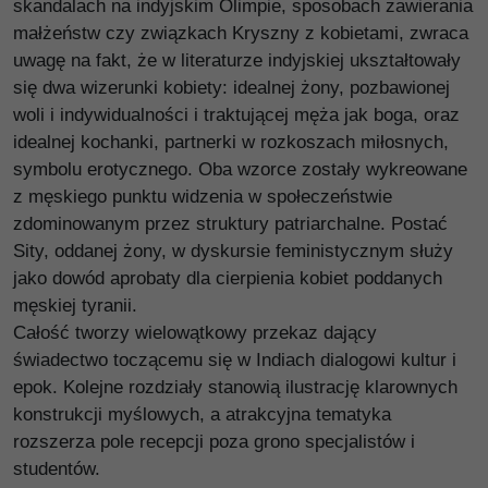
skandalach na indyjskim Olimpie, sposobach zawierania
małżeństw czy związkach Kryszny z kobietami, zwraca
uwagę na fakt, że w literaturze indyjskiej ukształtowały
się dwa wizerunki kobiety: idealnej żony, pozbawionej
woli i indywidualności i traktującej męża jak boga, oraz
idealnej kochanki, partnerki w rozkoszach miłosnych,
symbolu erotycznego. Oba wzorce zostały wykreowane
z męskiego punktu widzenia w społeczeństwie
zdominowanym przez struktury patriarchalne. Postać
Sity, oddanej żony, w dyskursie feministycznym służy
jako dowód aprobaty dla cierpienia kobiet poddanych
męskiej tyranii.
Całość tworzy wielowątkowy przekaz dający
świadectwo toczącemu się w Indiach dialogowi kultur i
epok. Kolejne rozdziały stanowią ilustrację klarownych
konstrukcji myślowych, a atrakcyjna tematyka
rozszerza pole recepcji poza grono specjalistów i
studentów.