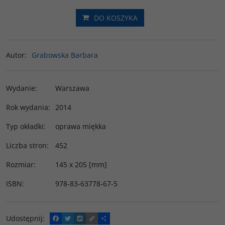
DO KOSZYKA
Autor
:
Grabowska Barbara
Wydanie
:
Warszawa
Rok wydania
:
2014
Typ okładki
:
oprawa miękka
Liczba stron
:
452
Rozmiar
:
145 x 205 [mm]
ISBN
:
978-83-63778-67-5
Udostępnij
:
F
T
W
C
P