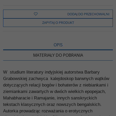
a
w
y
o
o
c
i
k
p
d
e
t
o
y
z
b
t
p
L
i
DODAJ DO PRZECHOWALNI
o
e
i
e
o
r
n
l
ZAPYTAJ O PRODUKT
k
k
s
i
ę
OPIS
MATERIAŁY DO POBRANIA
W studium literatury indyjskiej autorstwa Barbary
Grabowskiej zachwyca kalejdoskop barwnych wątków
dotyczących relacji bogów i bohaterów z niebiankami i
ziemiankami zawartych w dwóch wielkich epopejach,
Mahabharacie i Ramajanie, innych sanskryckich
tekstach klasycznych oraz nowszych bengalskich.
Autorka prowadząc rozważania o erotycznych