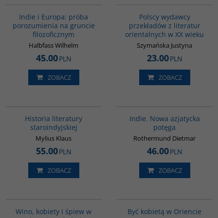
Indie i Europa: próba
Polscy wydawcy
porozumienia na gruncie
przekładów z literatur
filozoficznym
orientalnych w XX wieku
Halbfass Wilhelm
Szymańska Justyna
45.00
23.00
PLN
PLN
ZOBACZ
ZOBACZ
G091
G107
Historia literatury
Indie. Nowa azjatycka
staroindyjskiej
potęga
Mylius Klaus
Rothermund Dietmar
55.00
46.00
PLN
PLN
ZOBACZ
ZOBACZ
G323
G020
PROMOCJA
Wino, kobiety i śpiew w
Być kobietą w Oriencie