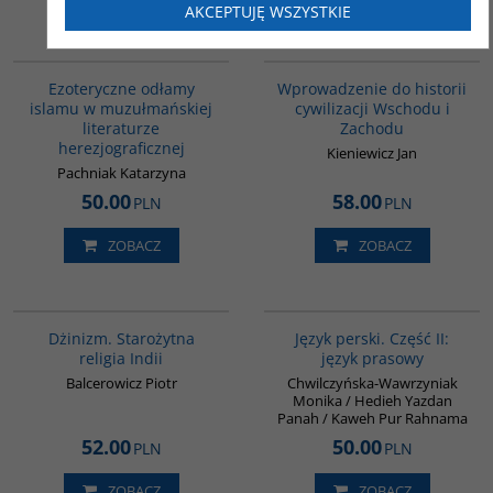
AKCEPTUJĘ WSZYSTKIE
00058G
G329
Ezoteryczne odłamy
Wprowadzenie do historii
islamu w muzułmańskiej
cywilizacji Wschodu i
literaturze
Zachodu
herezjograficznej
Kieniewicz Jan
Pachniak Katarzyna
50.00
58.00
PLN
PLN
ZOBACZ
ZOBACZ
00179G
G888
Dżinizm. Starożytna
Język perski. Część II:
religia Indii
język prasowy
Balcerowicz Piotr
Chwilczyńska-Wawrzyniak
Monika / Hedieh Yazdan
Panah / Kaweh Pur Rahnama
52.00
50.00
PLN
PLN
ZOBACZ
ZOBACZ