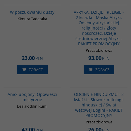
G649
PAG1142
W poszukiwaniu duszy
AFRYKA. DZIEJE I RELIGIE -
2 książki - Maska Afryki.
Kimura Tadataka
Odsłony afrykańskiej
religijności / Złoty
nosorożec. Dzieje
średniowiecznej Afryki -
PAKIET PROMOCYJNY
Praca zbiorowa
23.00
93.00
PLN
PLN
ZOBACZ
ZOBACZ
00137G
G1151
BESTSELLER
Anioł upojony. Opowieści
ODCIENIE HINDUIZMU - 2
mistyczne
książki - Słownik mitologii
hinduskiej / Świat
Dżalaloddin Rumi
wężowej Bogini - PAKIET
PROMOCYJNY
Praca zbiorowa
47.00
76.00
PLN
PLN