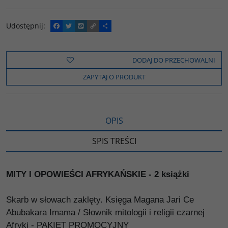
Udostępnij
:
F
T
W
C
P
a
w
y
o
o
c
i
k
p
d
e
t
o
y
z
b
t
p
L
i
DODAJ DO PRZECHOWALNI
o
e
i
e
o
r
n
l
ZAPYTAJ O PRODUKT
k
k
s
i
ę
OPIS
SPIS TREŚCI
MITY I OPOWIEŚCI AFRYKAŃSKIE - 2 książki
Skarb w słowach zaklęty. Księga Magana Jari Ce
Abubakara Imama / Słownik mitologii i religii czarnej
Afryki - PAKIET PROMOCYJNY