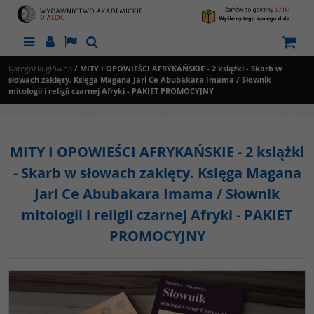
Menu
Panel
Lang
Szukaj
Kategoria główna
/
MITY I OPOWIEŚCI AFRYKAŃSKIE - 2 książki - Skarb w
słowach zaklęty. Księga Magana Jari Ce Abubakara Imama / Słownik
mitologii i religii czarnej Afryki - PAKIET PROMOCYJNY
MITY I OPOWIEŚCI AFRYKAŃSKIE - 2 książki
- Skarb w słowach zaklęty. Księga Magana
Jari Ce Abubakara Imama / Słownik
mitologii i religii czarnej Afryki - PAKIET
PROMOCYJNY