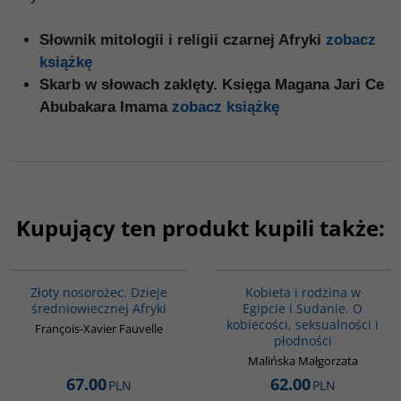
Słownik mitologii i religii czarnej Afryki
zobacz
książkę
Skarb w słowach zaklęty. Księga Magana Jari Ce
Abubakara Imama
zobacz książkę
Kupujący ten produkt kupili także:
00310G
G1196
BESTSELLER
BESTSELLER
Złoty nosorożec. Dzieje
Kobieta i rodzina w
średniowiecznej Afryki
Egipcie i Sudanie. O
kobiecości, seksualności i
François-Xavier Fauvelle
płodności
Malińska Małgorzata
67.00
62.00
PLN
PLN