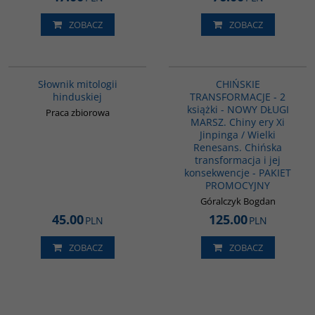
ZOBACZ
ZOBACZ
G531
G1157
Słownik mitologii
CHIŃSKIE
hinduskiej
TRANSFORMACJE - 2
książki - NOWY DŁUGI
Praca zbiorowa
MARSZ. Chiny ery Xi
Jinpinga / Wielki
Renesans. Chińska
transformacja i jej
konsekwencje - PAKIET
PROMOCYJNY
Góralczyk Bogdan
45.00
125.00
PLN
PLN
ZOBACZ
ZOBACZ