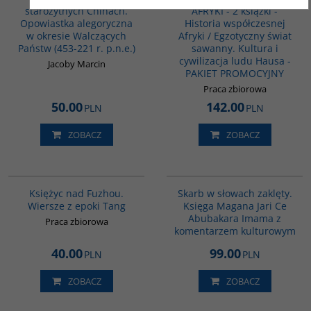
starożytnych Chinach.
AFRYKI - 2 książki -
Opowiastka alegoryczna
Historia współczesnej
w okresie Walczących
Afryki / Egzotyczny świat
Państw (453-221 r. p.n.e.)
sawanny. Kultura i
cywilizacja ludu Hausa -
Jacoby Marcin
PAKIET PROMOCYJNY
Praca zbiorowa
50.00
142.00
PLN
PLN
ZOBACZ
ZOBACZ
G640
G1160
BESTSELLER
Księżyc nad Fuzhou.
Skarb w słowach zaklęty.
Wiersze z epoki Tang
Księga Magana Jari Ce
Abubakara Imama z
Praca zbiorowa
komentarzem kulturowym
40.00
99.00
PLN
PLN
ZOBACZ
ZOBACZ