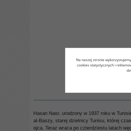
Na naszej stronie wykorzystujemy 
cookies statystycznych i reklam
dz
Hasan Nasr, urodzony w 1937 roku w Tunisie,
al-Baszy, starej dzielnicy Tunisu, której c
ojca. Teraz wraca po czterdziestu latach wę