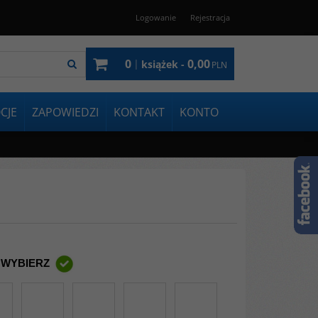
Logowanie
Rejestracja
0
0,00
|
książek -
PLN
CJE
ZAPOWIEDZI
KONTAKT
KONTO
 WYBIERZ