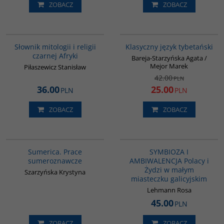
ZOBACZ
ZOBACZ
G439
00600G
PROMOCJA
Słownik mitologii i religii
Klasyczny język tybetański
czarnej Afryki
Bareja-Starzyńska Agata /
Mejor Marek
Piłaszewicz Stanisław
42.00
PLN
36.00
25.00
PLN
PLN
ZOBACZ
ZOBACZ
G282
G1213
Sumerica. Prace
SYMBIOZA I
sumeroznawcze
AMBIWALENCJA Polacy i
Żydzi w małym
Szarzyńska Krystyna
miasteczku galicyjskim
Lehmann Rosa
45.00
PLN
ZOBACZ
ZOBACZ