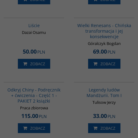
G1174
00307G
BESTSELLER
Liście
Wielki Renesans - Chińska
transformacja i jej
Dazai Osamu
konsekwencje
Góralczyk Bogdan
50.00
69.00
PLN
PLN
ZOBACZ
ZOBACZ
G1069
G518
Odkryj Chiny - Podręcznik
Legendy ludów
+ ćwiczenia - Część 1 -
Mandżurii. Tom I
PAKIET 2 książki
Tulisow Jerzy
Praca zbiorowa
115.00
33.00
PLN
PLN
ZOBACZ
ZOBACZ