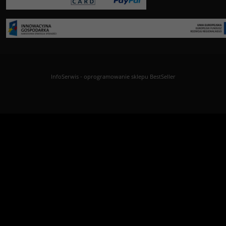
InfoSerwis
-
oprogramowanie sklepu BestSeller