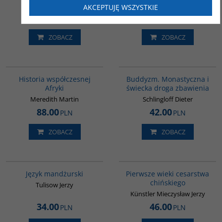
Feizi
AKCEPTUJĘ WSZYSTKIE
37.00
36.00
PLN
PLN
ZOBACZ
ZOBACZ
G1062
00148G
BESTSELLER
Historia współczesnej
Buddyzm. Monastyczna i
Afryki
świecka droga zbawienia
Meredith Martin
Schlingloff Dieter
88.00
42.00
PLN
PLN
ZOBACZ
ZOBACZ
G127
00075G
Język mandżurski
Pierwsze wieki cesarstwa
chińskiego
Tulisow Jerzy
Künstler Mieczysław Jerzy
34.00
46.00
PLN
PLN