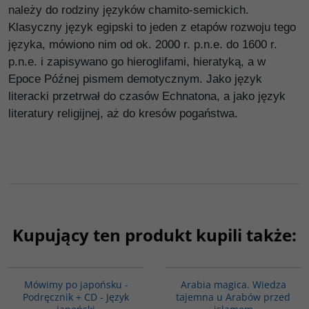
należy do rodziny języków chamito-semickich.
Klasyczny język egipski to jeden z etapów rozwoju tego
języka, mówiono nim od ok. 2000 r. p.n.e. do 1600 r.
p.n.e. i zapisywano go hieroglifami, hieratyką, a w
Epoce Późnej pismem demotycznym. Jako język
literacki przetrwał do czasów Echnatona, a jako język
literatury religijnej, aż do kresów pogaństwa.
Kupujący ten produkt kupili także:
G187
00071G
Mówimy po japońsku -
Arabia magica. Wiedza
Podręcznik + CD - Język
tajemna u Arabów przed