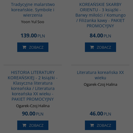
Tradycyjne malarstwo
KOREAŃSKIE SKARBY
koreańskie. Symbole i
ORIENTU - 3 książki -
wierzenia
Barwy miłości / Komungo
/ Filiżanka kawy - PAKIET
Yoon Yul Soo
PROMOCYJNY
139.00
84.00
PLN
PLN
ZOBACZ
ZOBACZ
PAG1094
00242G
HISTORIA LITERATURY
Literatura koreańska XX
KOREAŃSKIEJ - 2 książki -
wieku
Klasyczna literatura
Ogarek-Czoj Halina
koreańska / Literatura
koreańska XX wieku -
PAKIET PROMOCYJNY
Ogarek-Czoj Halina
90.00
46.00
PLN
PLN
ZOBACZ
ZOBACZ