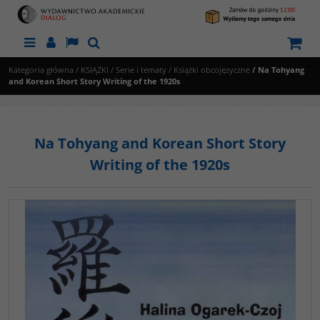
Menu
Panel
Lang
Szukaj
Kategoria główna
/
KSIĄŻKI
/
Serie i tematy
/
Książki obcojęzyczne
/
Na Tohyang
and Korean Short Story Writing of the 1920s
Na Tohyang and Korean Short Story
Writing of the 1920s