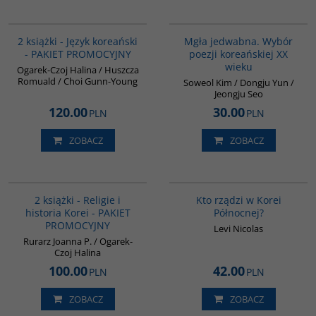
PAG1009
00260G
BESTSELLER
2 książki - Język koreański
Mgła jedwabna. Wybór
- PAKIET PROMOCYJNY
poezji koreańskiej XX
wieku
Ogarek-Czoj Halina / Huszcza
Romuald / Choi Gunn-Young
Soweol Kim / Dongju Yun /
Jeongju Seo
120.00
30.00
PLN
PLN
ZOBACZ
ZOBACZ
PAG1012
G161
2 książki - Religie i
Kto rządzi w Korei
historia Korei - PAKIET
Północnej?
PROMOCYJNY
Levi Nicolas
Rurarz Joanna P. / Ogarek-
Czoj Halina
100.00
42.00
PLN
PLN
ZOBACZ
ZOBACZ