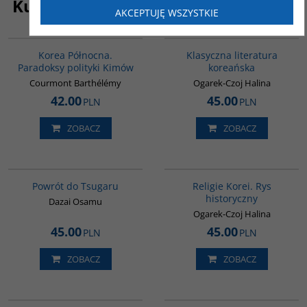
Kupujący ten produkt kupili także:
AKCEPTUJĘ WSZYSTKIE
00089G
00245G
Korea Północna.
Klasyczna literatura
Paradoksy polityki Kimów
koreańska
Courmont Barthélémy
Ogarek-Czoj Halina
42.00
45.00
PLN
PLN
ZOBACZ
ZOBACZ
G1209
G556
BESTSELLER
Powrót do Tsugaru
Religie Korei. Rys
historyczny
Dazai Osamu
Ogarek-Czoj Halina
45.00
45.00
PLN
PLN
ZOBACZ
ZOBACZ
G300
PAG1029