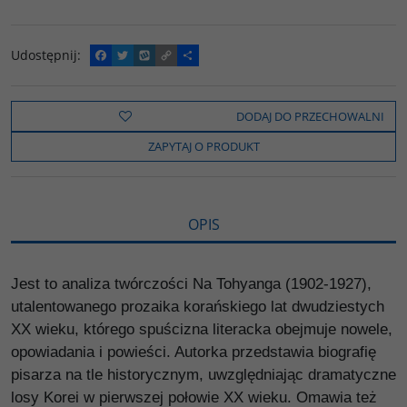
Udostępnij
:
F
T
W
C
P
a
w
y
o
o
c
i
k
p
d
e
t
o
y
z
b
t
p
L
i
DODAJ DO PRZECHOWALNI
o
e
i
e
o
r
n
l
ZAPYTAJ O PRODUKT
k
k
s
i
ę
OPIS
Jest to analiza twórczości Na Tohyanga (1902-1927),
utalentowanego prozaika korańskiego lat dwudziestych
XX wieku, którego spuścizna literacka obejmuje nowele,
opowiadania i powieści. Autorka przedstawia biografię
pisarza na tle historycznym, uwzględniając dramatyczne
losy Korei w pierwszej połowie XX wieku. Omawia też