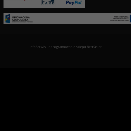
InfoSerwis
-
oprogramowanie sklepu BestSeller