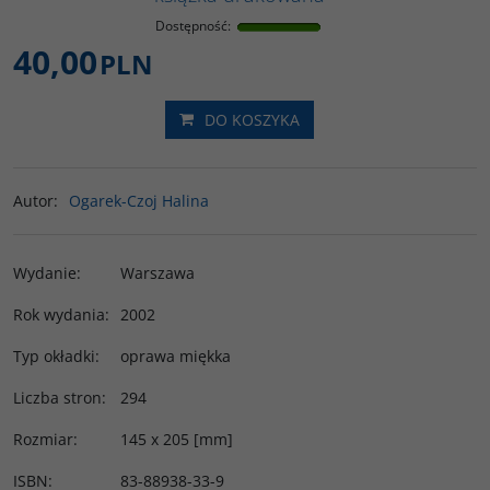
Dostępność
:
40,00
PLN
DO KOSZYKA
Autor
:
Ogarek-Czoj Halina
Wydanie
:
Warszawa
Rok wydania
:
2002
Typ okładki
:
oprawa miękka
Liczba stron
:
294
Rozmiar
:
145 x 205 [mm]
ISBN
:
83-88938-33-9