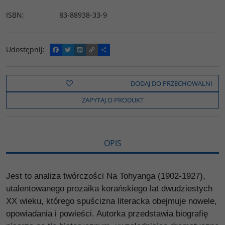
ISBN
:
83-88938-33-9
Udostępnij
:
F
T
W
C
P
a
w
y
o
o
c
i
k
p
d
e
t
o
y
z
b
t
p
L
i
DODAJ DO PRZECHOWALNI
o
e
i
e
o
r
n
l
ZAPYTAJ O PRODUKT
k
k
s
i
ę
OPIS
Jest to analiza twórczości Na Tohyanga (1902-1927),
utalentowanego prozaika korańskiego lat dwudziestych
XX wieku, którego spuścizna literacka obejmuje nowele,
opowiadania i powieści. Autorka przedstawia biografię