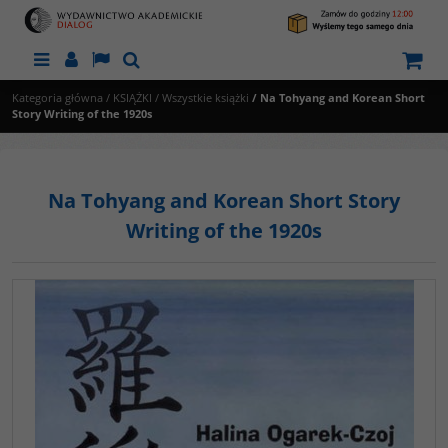
Menu
Panel
Lang
Szukaj
Kategoria główna
/
KSIĄŻKI
/
Wszystkie książki
/
Na Tohyang and Korean Short
Story Writing of the 1920s
Na Tohyang and Korean Short Story
Writing of the 1920s