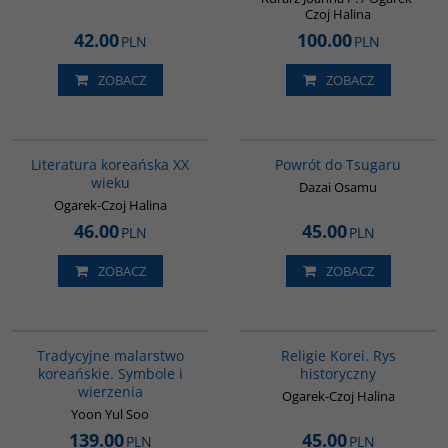
Czoj Halina
42.00
100.00
PLN
PLN
ZOBACZ
ZOBACZ
00242G
G1209
BESTSELLER
Literatura koreańska XX
Powrót do Tsugaru
wieku
Dazai Osamu
Ogarek-Czoj Halina
46.00
45.00
PLN
PLN
ZOBACZ
ZOBACZ
G300
G556
Tradycyjne malarstwo
Religie Korei. Rys
koreańskie. Symbole i
historyczny
wierzenia
Ogarek-Czoj Halina
Yoon Yul Soo
139.00
45.00
PLN
PLN