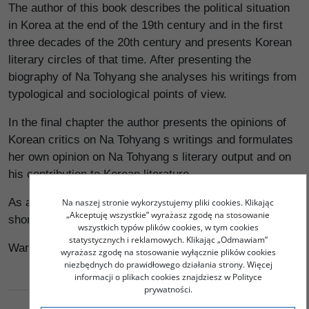
The author of this book describes the political situation
in Korea at the end of the 19th century and in the first
three decades of the 20th century and presents Korean
literary circles of that time. After presenting the
biography of Na Tohyang she analyses his writings from
typological and sociological points of view.
In the final chapter the author presents the opinions of
Korean critics on Na Tohyang s writings and formulates
her own opinion on Na Tohyang s literary output and on
his contribution to Korean literature.
As an appendix, the text of Na Tohyang s representative
Na naszej stronie wykorzystujemy pliki cookies. Klikając
„Akceptuję wszystkie” wyrażasz zgodę na stosowanie
short stories in Korean script is attached.
wszystkich typów plików cookies, w tym cookies
statystycznych i reklamowych. Klikając „Odmawiam”
Warszawa 2002
wyrażasz zgodę na stosowanie wyłącznie plików cookies
niezbędnych do prawidłowego działania strony. Więcej
informacji o plikach cookies znajdziesz w Polityce
prywatności.