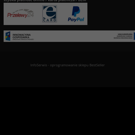
InfoSerwis
-
oprogramowanie sklepu BestSeller