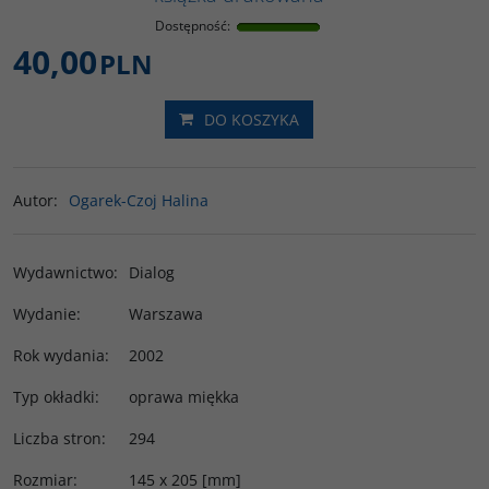
Dostępność
:
40,00
PLN
DO KOSZYKA
Autor
:
Ogarek-Czoj Halina
Wydawnictwo
:
Dialog
Wydanie
:
Warszawa
Rok wydania
:
2002
Typ okładki
:
oprawa miękka
Liczba stron
:
294
Rozmiar
:
145 x 205 [mm]