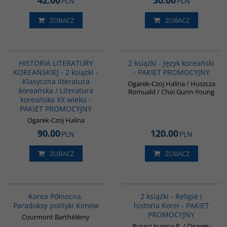
42.00
30.00
PLN
PLN
ZOBACZ
ZOBACZ
PAG1094
PAG1009
BESTSELLER
HISTORIA LITERATURY
2 książki - Język koreański
KOREAŃSKIEJ - 2 książki -
- PAKIET PROMOCYJNY
Klasyczna literatura
Ogarek-Czoj Halina / Huszcza
koreańska / Literatura
Romuald / Choi Gunn-Young
koreańska XX wieku -
PAKIET PROMOCYJNY
Ogarek-Czoj Halina
90.00
120.00
PLN
PLN
ZOBACZ
ZOBACZ
00089G
PAG1012
Korea Północna.
2 książki - Religie i
Paradoksy polityki Kimów
historia Korei - PAKIET
PROMOCYJNY
Courmont Barthélémy
Rurarz Joanna P. / Ogarek-