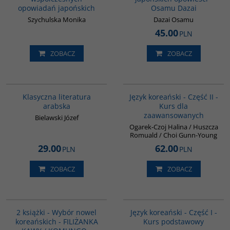
opowiadań japońskich
Osamu Dazai
Szychulska Monika
Dazai Osamu
45.00
PLN
ZOBACZ
ZOBACZ
G143
G125
Klasyczna literatura
Język koreański - Część II -
arabska
Kurs dla
zaawansowanych
Bielawski Józef
Ogarek-Czoj Halina / Huszcza
Romuald / Choi Gunn-Young
29.00
62.00
PLN
PLN
ZOBACZ
ZOBACZ
PAG1026
G124
BESTSELLER
2 książki - Wybór nowel
Język koreański - Część I -
koreańskich - FILIŻANKA
Kurs podstawowy