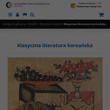
Menu
Panel
Lang
Szukaj
Kategoria główna
/
KSIĄŻKI
/
Wszystkie książki
/
Klasyczna literatura koreańska
Klasyczna literatura koreańska