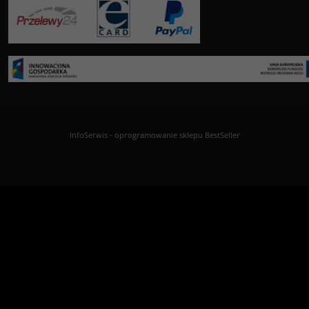
InfoSerwis
-
oprogramowanie sklepu BestSeller