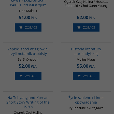
KAWY / KOMUNGO -
Ogarek-Czoj Halina / Huszcza
PAKIET PROMOCYJNY
Romuald / Choi Gunn-Young
Han Malsuk
51.00
62.00
PLN
PLN
ZOBACZ
ZOBACZ
00009G
G091
Zapiski spod wezgłowia,
Historia literatury
czyli notatnik osobisty
staroindyjskiej
Sei Shōnagon
Mylius Klaus
52.00
55.00
PLN
PLN
ZOBACZ
ZOBACZ
G190
G388
BESTSELLER
Na Tohyang and Korean
Życie szaleńca i inne
Short Story Writing of the
opowiadania
1920s
Ryunosuke Akutagawa
Ogarek-Czoj Halina