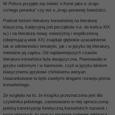
W Polsce przyjęło się mówić o Korei jako o „kraju
cichego poranka” czy też o „kraju porannej świeżości.
Podział historii literatury koreańskiej na literaturę
klasyczną, tradycyjną (od początków n.e. do końca XIX
w.) i na literaturę nową: nowożytną i współczesną
(obejmującą wiek XX) znajduje głębokie uzasadnienie
tak w odmienności tematyki, jak i w języku tej literatury,
metodzie jej zapisu. Od najdawniejszych czasów
literatura koreańska była dwujęzyczna. Powstawała w
języku rodzimym i w
hanmunie
, czyli w języku bliskim
klasycznemu językowi chińskiemu
wenyan
.
Uwarunkowane to było zawiłymi drogami rozwoju pisma
koreańskiego.
Ze względu na to, że książka przeznaczona jest dla
czytelnika polskiego, zastosowano w niej uproszczoną
polską transkrypcję fonetyczną koreańskich nazwisk i
nazw własnych, to znaczy pisownię najlepiej oddającą