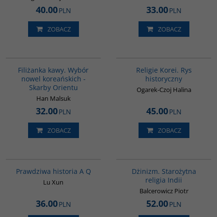
40.00
33.00
PLN
PLN
ZOBACZ
ZOBACZ
00238G
G556
Filiżanka kawy. Wybór
Religie Korei. Rys
nowel koreańskich -
historyczny
Skarby Orientu
Ogarek-Czoj Halina
Han Malsuk
32.00
45.00
PLN
PLN
ZOBACZ
ZOBACZ
G648
00179G
Prawdziwa historia A Q
Dżinizm. Starożytna
religia Indii
Lu Xun
Balcerowicz Piotr
36.00
52.00
PLN
PLN