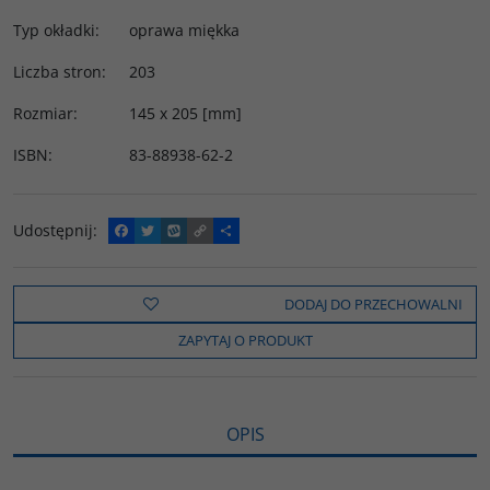
Typ okładki
:
oprawa miękka
Liczba stron
:
203
Rozmiar
:
145 x 205 [mm]
ISBN
:
83-88938-62-2
Udostępnij
:
F
T
W
C
P
a
w
y
o
o
c
i
k
p
d
e
t
o
y
z
b
t
p
L
i
DODAJ DO PRZECHOWALNI
o
e
i
e
o
r
n
l
ZAPYTAJ O PRODUKT
k
k
s
i
ę
OPIS