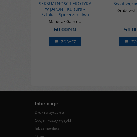
SEKSUALNOŚĆ I EROTYKA
Świat wężo
W JAPONII Kultura -
Grabowska
Sztuka - Społeczeństwo
Matusiak Gabriela
60.00
51.0
PLN
ZOBACZ
ZO
Informacje
Druk na życzenie
Opcje i koszty wysyłki
Jak zamawiać?
O nas