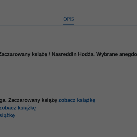
o
r
n
l
k
k
s
i
ę
OPIS
Zaczarowany książę / Nasreddin Hodża. Wybrane anegdo
uga. Zaczarowany książę
zobacz książkę
zobacz książkę
siążkę