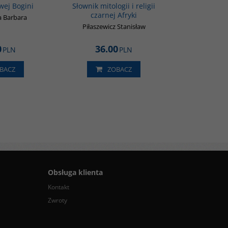
wej Bogini
Słownik mitologii i religii
czarnej Afryki
 Barbara
Piłaszewicz Stanisław
0
36.00
PLN
PLN
BACZ
ZOBACZ
Obsługa klienta
Kontakt
Zwroty