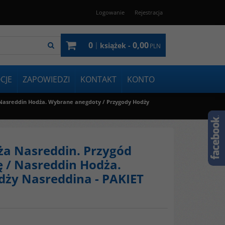
Logowanie
Rejestracja
0
0,00
|
książek -
PLN
CJE
ZAPOWIEDZI
KONTAKT
KONTO
/ Nasreddin Hodża. Wybrane anegdoty / Przygody Hodży
dża Nasreddin. Przygód
ę / Nasreddin Hodża.
dży Nasreddina - PAKIET