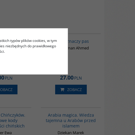
G822
G411
stkich typów plików cookies, w tym
erswazji w
Hizam znaczy pas
kies niezbędnych do prawidłowego
ych Chinach.
Abodehman Ahmed
ci.
alegoryczna w
Walczących
221 r. p.n.e.)
y Marcin
00
27.00
PLN
PLN
ZOBACZ
ZOBACZ
G351
00071G
 Chińczyków.
Arabia magica. Wiedza
owe kody
tajemna u Arabów przed
ci chińskich
islamem
ler Ewa
Dziekan Marek