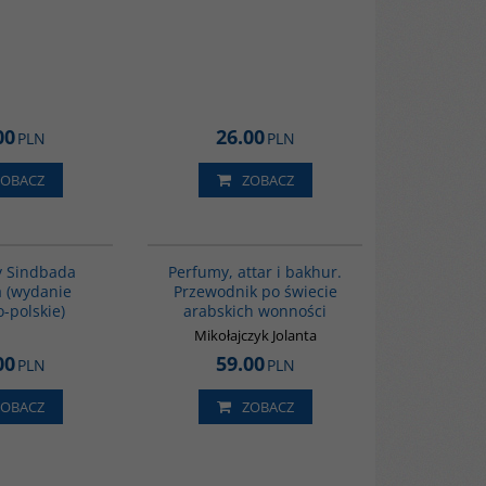
00
26.00
PLN
PLN
ZOBACZ
ZOBACZ
G365
G1129
BESTSELLER
BESTSELLER
y Sindbada
Perfumy, attar i bakhur.
a (wydanie
Przewodnik po świecie
-polskie)
arabskich wonności
Mikołajczyk Jolanta
00
59.00
PLN
PLN
ZOBACZ
ZOBACZ