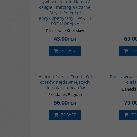
cywilizacja ludu Hausa /
Religie i mitologia Czarnej
Afryki. Przegląd
encyklopedyczny - PAKIET
PROMOCYJNY
Piłaszewicz Stanisław
43.00
60.0
PLN
ZOBACZ
ZO
00041G
BESTSELLER
Historia Persji - Tom I - Od
Podstawowe 
czasów najdawniejszych
o Isl
do najazdu Arabów
Danecki
Składanek Bogdan
56.00
70.0
PLN
ZOBACZ
ZO
G1217
BESTSELLER