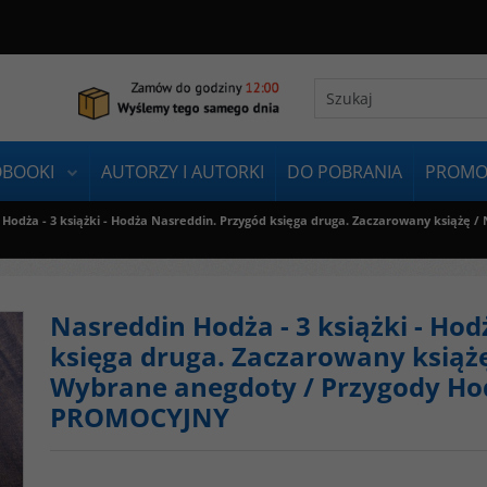
OBOOKI
AUTORZY I AUTORKI
DO POBRANIA
PROMO
Hodża - 3 książki - Hodża Nasreddin. Przygód księga druga. Zaczarowany książę 
Nasreddin Hodża - 3 książki - Ho
księga druga. Zaczarowany książ
Wybrane anegdoty / Przygody Ho
PROMOCYJNY