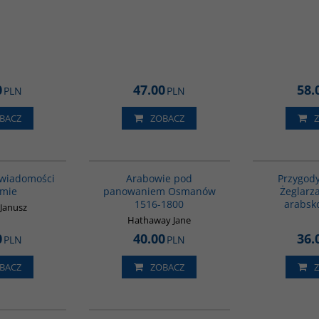
0
47.00
58.
PLN
PLN
BACZ
ZOBACZ
00035G
G011
wiadomości
Arabowie pod
Przygod
amie
panowaniem Osmanów
Żeglarz
1516-1800
arabsko
 Janusz
Hathaway Jane
0
40.00
36.
PLN
PLN
BACZ
ZOBACZ
00160G
G439