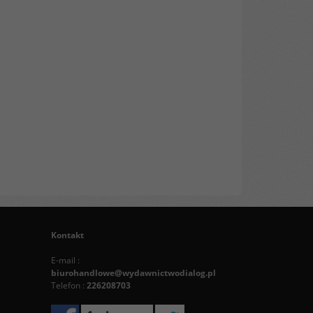
Kontakt
E-mail :
biurohandlowe@wydawnictwodialog.pl
Telefon :
226208703