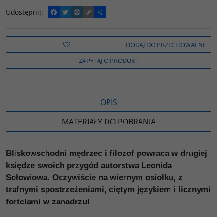
Udostępnij
:
F
T
W
C
P
a
w
y
o
o
c
i
k
p
d
e
t
o
y
z
b
t
p
L
i
DODAJ DO PRZECHOWALNI
o
e
i
e
o
r
n
l
ZAPYTAJ O PRODUKT
k
k
s
i
ę
OPIS
MATERIAŁY DO POBRANIA
Bliskowschodni mędrzec i filozof powraca w drugiej
księdze swoich przygód autorstwa Leonida
Sołowiowa. Oczywiście na wiernym osiołku, z
trafnymi spostrzeżeniami, ciętym językiem i licznymi
fortelami w zanadrzu!