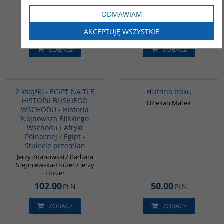
2021
ODMAWIAM
Zdanowski Jerzy
82.00
45.00
PLN
PLN
AKCEPTUJĘ WSZYSTKIE
ZOBACZ
ZOBACZ
PAG1048
G085
2 książki - EGIPT NA TLE
Historia Iraku
HISTORII BLISKIEGO
Dziekan Marek
WSCHODU - Historia
Najnowsza Bliskiego
Wschodu i Afryki
Północnej / Egipt -
Stulecie przemian
Jerzy Zdanowski / Barbara
Stępniewska-Holzer / Jerzy
Holzer
102.00
50.00
PLN
PLN
ZOBACZ
ZOBACZ