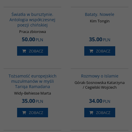
G1131
G1162
BESTSELLER
Światła w bursztynie.
Bataty. Nowele
Antologia współczesnej
Kim Tongin
poezji chińskiej
Praca zbiorowa
50.00
35.00
PLN
PLN
ZOBACZ
ZOBACZ
G298
G595
Tożsamość europejskich
Rozmowy o Islamie
muzułmanów w myśli
Górak-Sosnowska Katarzyna
Tariqa Ramadana
/ Cegielski Wojciech
Widy-Behiesse Marta
35.00
34.00
PLN
PLN
ZOBACZ
ZOBACZ
G1155
00038G