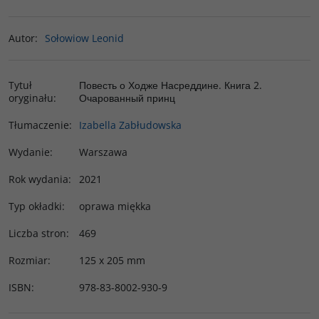
Autor
:
Sołowiow Leonid
Tytuł
Повесть о Ходже Насреддине. Книга 2.
oryginału
:
Очарованный принц
Tłumaczenie
:
Izabella Zabłudowska
Wydanie
:
Warszawa
Rok wydania
:
2021
Typ okładki
:
oprawa miękka
Liczba stron
:
469
Rozmiar
:
125 x 205 mm
ISBN
:
978-83-8002-930-9