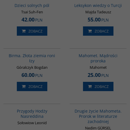
BESTSELLER
Dzieci solnych pól
Leksykon wiedzy o Turcji
Tsai Suh-Fen
Majda Tadeusz
42.00
55.00
PLN
PLN
ZOBACZ
ZOBACZ
G1119
G458
Birma. Złota ziemia roni
Mahomet. Mądrości
łzy
proroka
Góralczyk Bogdan
Mahomet
60.00
25.00
PLN
PLN
ZOBACZ
ZOBACZ
00053G
G1027
Przygody Hodży
Drugie życie Mahometa.
Nasreddina
Prorok w literaturze
zachodniej
Sołowiow Leonid
Nedim GÜRSEL