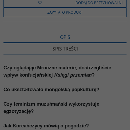
b
t
p
L
i
DODAJ DO PRZECHOWALNI
o
e
i
e
o
r
n
l
ZAPYTAJ O PRODUKT
k
k
s
i
ę
OPIS
SPIS TREŚCI
Czy oglądając Mroczne materie, dostrzegliście
wpływ konfucjańskiej
Księgi przemian
?
Co ukształtowało mongolską popkulturę?
Czy feminizm muzułmański wykorzystuje
egzotyzację?
Jak Koreańczycy mówią o pogodzie?