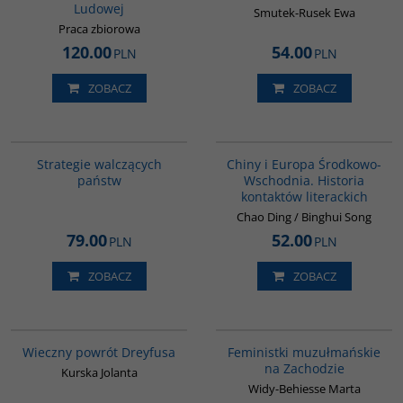
Ludowej
Smutek-Rusek Ewa
Praca zbiorowa
120.00
54.00
PLN
PLN
ZOBACZ
ZOBACZ
G1200
G1055
BESTSELLER
Strategie walczących
Chiny i Europa Środkowo-
państw
Wschodnia. Historia
kontaktów literackich
Chao Ding / Binghui Song
79.00
52.00
PLN
PLN
ZOBACZ
ZOBACZ
G1183
G1148
BESTSELLER
Wieczny powrót Dreyfusa
Feministki muzułmańskie
na Zachodzie
Kurska Jolanta
Widy-Behiesse Marta