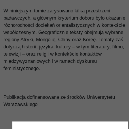
W niniejszym tomie zarysowano kilka przestrzeni
badawczych, a głównym kryterium doboru było ukazanie
różnorodności dociekań orientalistycznych w kontekście
współczesnym. Geograficznie teksty obejmują wybrane
regiony Afryki, Mongolię, Chiny oraz Koreę. Tematy zaś
dotyczą historii, języka, kultury – w tym literatury, filmu,
telewizji – oraz religii w kontekście kontaktów
międzywyznaniowych i w ramach dyskursu
feministycznego.
Publikacja dofinansowana ze środków Uniwersytetu
Warszawskiego