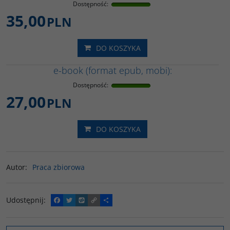
Dostępność
:
35,00
PLN
DO KOSZYKA
e-book (format epub, mobi):
Dostępność
:
27,00
PLN
DO KOSZYKA
Autor
:
Praca zbiorowa
Udostępnij
:
F
T
W
C
P
a
w
y
o
o
c
i
k
p
d
e
t
o
y
z