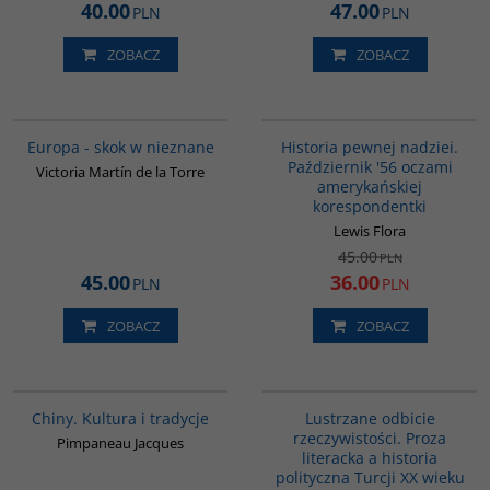
40.00
47.00
PLN
PLN
ZOBACZ
ZOBACZ
G1181
G1023
PROMOCJA
Europa - skok w nieznane
Historia pewnej nadziei.
Październik '56 oczami
Victoria Martín de la Torre
amerykańskiej
korespondentki
Lewis Flora
45.00
PLN
45.00
36.00
PLN
PLN
ZOBACZ
ZOBACZ
00258G
G820
Chiny. Kultura i tradycje
Lustrzane odbicie
rzeczywistości. Proza
Pimpaneau Jacques
literacka a historia
polityczna Turcji XX wieku