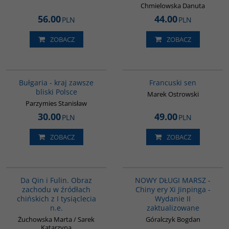
Chmielowska Danuta
56.00
44.00
PLN
PLN
ZOBACZ
ZOBACZ
G1185
G1003
Bułgaria - kraj zawsze
Francuski sen
bliski Polsce
Marek Ostrowski
Parzymies Stanisław
30.00
49.00
PLN
PLN
ZOBACZ
ZOBACZ
G812
G1191
BESTSELLER
Da Qin i Fulin. Obraz
NOWY DŁUGI MARSZ -
zachodu w źródłach
Chiny ery Xi Jinpinga -
chińskich z I tysiąclecia
Wydanie II
n.e.
zaktualizowane
Żuchowska Marta / Sarek
Góralczyk Bogdan
Katarzyna