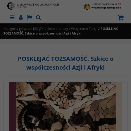
Menu
Panel
Lang
Szukaj
Kategoria główna
/
KSIĄŻKI
/
Serie i tematy
/
Wszystko o Turcji
/
POSKLEJAĆ
TOŻSAMOŚĆ. Szkice o współczesności Azji i Afryki
POSKLEJAĆ TOŻSAMOŚĆ. Szkice o
współczesności Azji i Afryki