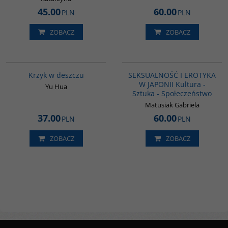
45.00
60.00
PLN
PLN
ZOBACZ
ZOBACZ
G1061
G1217
BESTSELLER
Krzyk w deszczu
SEKSUALNOŚĆ I EROTYKA
W JAPONII Kultura -
Yu Hua
Sztuka - Społeczeństwo
Matusiak Gabriela
37.00
60.00
PLN
PLN
ZOBACZ
ZOBACZ