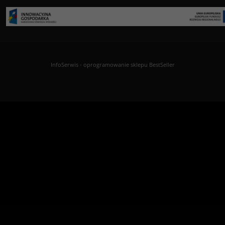
InfoSerwis
-
oprogramowanie sklepu BestSeller