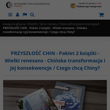
Menu
Panel
Lang
Szukaj
Kategoria główna
/
KSIĄŻKI
/
Serie i tematy
/
Historia/Polityka/Archeologia
/
PRZYSZŁOŚĆ CHIN - Pakiet 2 książki - Wielki renesans - Chińska
transformacja i jej konsekwencje / Czego chcą Chiny?
PRZYSZŁOŚĆ CHIN - Pakiet 2 książki -
Wielki renesans - Chińska transformacja i
jej konsekwencje / Czego chcą Chiny?