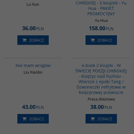
CHIŃSKIEJ - 5 książek - Yu
Lu Xun
Hua - PAKIET
PROMOCYJNY
Yu Hua
36.00
158.00
PLN
PLN
ZOBACZ
ZOBACZ
00301G
PAG1044
Nie mam wrogów
e-book 2 książki - W
ŚWIECIE POEZJI CHIŃSKIEJ
Liu Xiaobo
- Księżyc nad Fuzhou -
Wiersze z epoki Tang /
Dzwoneczki nefrytowe w
księżycowej poświacie
Praca zbiorowa
43.00
38.00
PLN
PLN
ZOBACZ
ZOBACZ
G322
G621