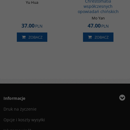
Chrestomatia
Yu Hua
współczesnych
opowiadań chińskich
Mo Yan
37.00
47.00
PLN
PLN
ZOBACZ
ZOBACZ
Informacje
Druk na życzenie
Opcje i koszty wysyłki