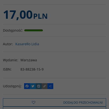
17,00
PLN
Dostępność
:
Autor
:
Kasarełło Lidia
Wydanie
:
Warszawa
ISBN
:
83-88238-15-9
Udostępnij
:
F
T
W
C
P
a
w
y
o
o
c
i
k
p
d
e
t
o
y
z
b
t
p
L
i
DODAJ DO PRZECHOWALNI
o
e
i
e