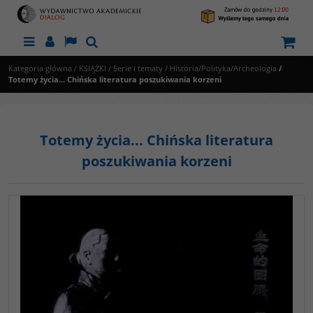
Menu
Panel
Lang
Szukaj
Kategoria główna
/
KSIĄŻKI
/
Serie i tematy
/
Historia/Polityka/Archeologia
/
Totemy życia... Chińska literatura poszukiwania korzeni
Totemy życia... Chińska literatura
poszukiwania korzeni