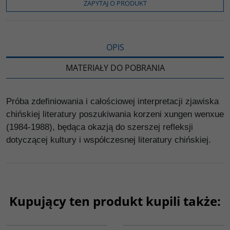
o
r
n
l
ZAPYTAJ O PRODUKT
k
k
s
i
ę
OPIS
MATERIAŁY DO POBRANIA
Próba zdefiniowania i całościowej interpretacji zjawiska
chińskiej literatury poszukiwania korzeni xungen wenxue
(1984-1988), będąca okazją do szerszej refleksji
dotyczącej kultury i współczesnej literatury chińskiej.
Kupujący ten produkt kupili także:
G1032
G1006