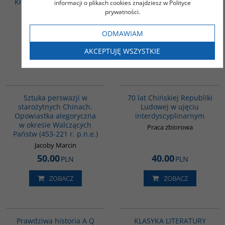
Kroniki sprzedawcy krwi
Opowiadania (wydanie
informacji o plikach cookies znajdziesz w Polityce
chińsko-polskie)
prywatności.
Yu Hua
Lu Xun
ODMAWIAM
33.00
36.00
PLN
PLN
AKCEPTUJĘ WSZYSTKIE
ZOBACZ
ZOBACZ
G822
G1126
Sztuka perswazji w
70 lat Chińskiej Republiki
starożytnych Chinach.
Ludowej w ujęciu
Opowiastka alegoryczna
interdyscyplinarnym
w okresie Walczących
Praca zbiorowa
Państw (453-221 r. p.n.e.)
Jacoby Marcin
50.00
40.00
PLN
PLN
ZOBACZ
ZOBACZ
G648
PAG1011
Prawdziwa historia A Q
KLASYKA LITERATURY