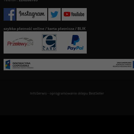
szybka płatność online / karta płatnicza / BLIK
InfoSerwis
-
oprogramowanie sklepu BestSeller