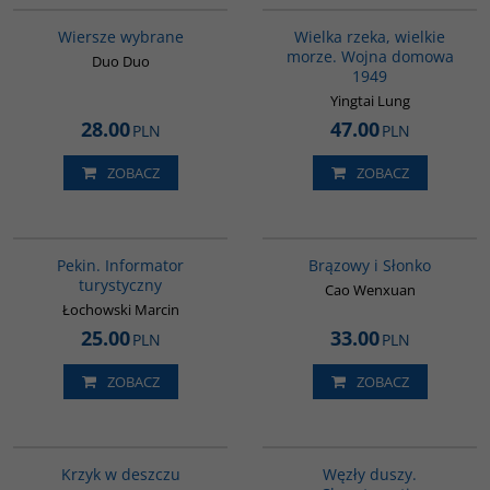
Wiersze wybrane
Wielka rzeka, wielkie
morze. Wojna domowa
Duo Duo
1949
Yingtai Lung
28.00
47.00
PLN
PLN
ZOBACZ
ZOBACZ
G217
00311G
Pekin. Informator
Brązowy i Słonko
turystyczny
Cao Wenxuan
Łochowski Marcin
25.00
33.00
PLN
PLN
ZOBACZ
ZOBACZ
G1061
G317
Krzyk w deszczu
Węzły duszy.