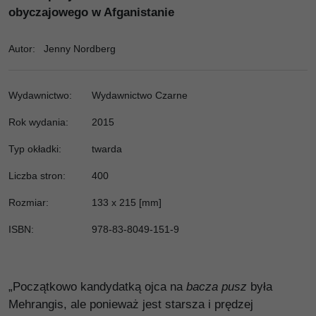
obyczajowego w Afganistanie
Autor
:
Jenny Nordberg
Wydawnictwo
:
Wydawnictwo Czarne
Rok wydania:
2015
Typ okładki
:
twarda
Liczba stron
:
400
Rozmiar
:
133 x 215 [mm]
ISBN
:
978-83-8049-151-9
„Początkowo kandydatką ojca na
bacza pusz
była
Mehrangis, ale ponieważ jest starsza i prędzej