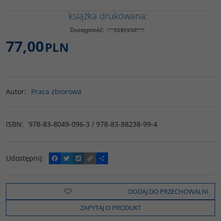
książka drukowana:
Dostępność
:
77,00
PLN
Autor
:
Praca zbiorowa
ISBN
:
978-83-8049-096-3 / 978-83-88238-99-4
Udostępnij
:
F
T
W
C
P
a
w
y
o
o
c
i
k
p
d
e
t
o
y
z
b
t
p
L
i
DODAJ DO PRZECHOWALNI
o
e
i
e
o
r
n
l
ZAPYTAJ O PRODUKT
k
k
s