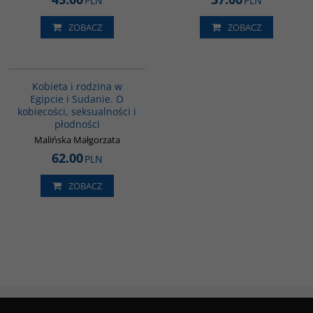
PLN
PLN
ZOBACZ
ZOBACZ
G1196
BESTSELLER
BESTSELLER
Kobieta i rodzina w
Egipcie i Sudanie. O
kobiecości, seksualności i
płodności
Malińska Małgorzata
62.00
PLN
ZOBACZ