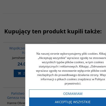
Kupujący ten produkt kupili także:
00082G
G586
Współczesna historia
Syria. Porażka strategii
Iraku
Zachodu
Na naszej stronie wykorzystujemy pliki cookies. Klika
Jamsheer Hassan Ali
Frederic Pichon
„Akceptuję wszystkie” wyrażasz zgodę na stosowan
wszystkich typów plików cookies, w tym cookies
24.00
36.00
PLN
PLN
statystycznych i reklamowych. Klikając „Odmawiam
wyrażasz zgodę na stosowanie wyłącznie plików cook
ZOBACZ
ZOBACZ
niezbędnych do prawidłowego działania strony. Więc
informacji o plikach cookies znajdziesz w Polityce
prywatności.
G576
00186G
Państwo Islamskie.
Życie codzienne w Abu
ODMAWIAM
Geneza nowego kalifatu
Dhabi
AKCEPTUJĘ WSZYSTKIE
Hanne Olivier / Flichy de La
Drózd Iwona Taida