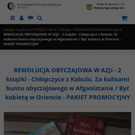
Menu
Panel
Lang
Szukaj
Kategoria główna
/
KSIĄŻKI
/
Serie i tematy
/
Historia/Polityka/Archeologia
/
REWOLUCJA OBYCZAJOWA W AZJI - 2 książki - Chłopczyce z Kabulu. Za
kulisami buntu obyczajowego w Afganistanie / Być kobietą w Oriencie -
PAKIET PROMOCYJNY
REWOLUCJA OBYCZAJOWA W AZJI - 2
książki - Chłopczyce z Kabulu. Za kulisami
buntu obyczajowego w Afganistanie / Być
kobietą w Oriencie - PAKIET PROMOCYJNY