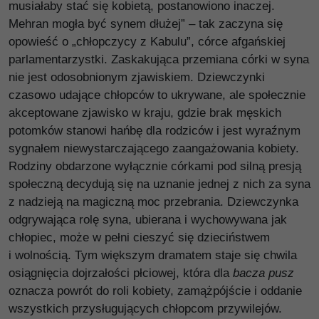
musiałaby stać się kobietą, postanowiono inaczej.
Mehran mogła być synem dłużej” – tak zaczyna się
opowieść o „chłopczycy z Kabulu”, córce afgańskiej
parlamentarzystki. Zaskakująca przemiana córki w syna
nie jest odosobnionym zjawiskiem. Dziewczynki
czasowo udające chłopców to ukrywane, ale społecznie
akceptowane zjawisko w kraju, gdzie brak męskich
potomków stanowi hańbę dla rodziców i jest wyraźnym
sygnałem niewystarczającego zaangażowania kobiety.
Rodziny obdarzone wyłącznie córkami pod silną presją
społeczną decydują się na uznanie jednej z nich za syna
z nadzieją na magiczną moc przebrania. Dziewczynka
odgrywająca rolę syna, ubierana i wychowywana jak
chłopiec, może w pełni cieszyć się dzieciństwem
i wolnością. Tym większym dramatem staje się chwila
osiągnięcia dojrzałości płciowej, która dla
bacza pusz
oznacza powrót do roli kobiety, zamążpójście i oddanie
wszystkich przysługujących chłopcom przywilejów.