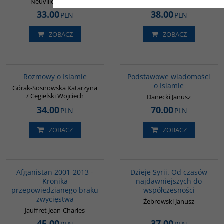
Neuville Thomas
33.00
38.00
PLN
PLN
ZOBACZ
ZOBACZ
G595
00035G
Rozmowy o Islamie
Podstawowe wiadomości
o Islamie
Górak-Sosnowska Katarzyna
/ Cegielski Wojciech
Danecki Janusz
34.00
70.00
PLN
PLN
ZOBACZ
ZOBACZ
00098G
00101G
Afganistan 2001-2013 -
Dzieje Syrii. Od czasów
Kronika
najdawniejszych do
przepowiedzianego braku
współczesności
zwycięstwa
Żebrowski Janusz
Jauffret Jean-Charles
45.00
37.00