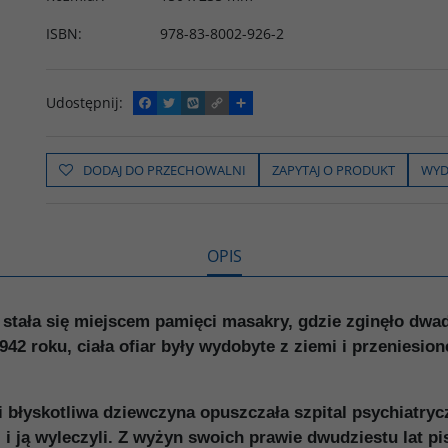
ISBN
:
978-83-8002-926-2
Udostępnij
:
F
T
W
C
P
a
w
y
o
o
c
i
k
p
d
e
t
o
y
z
b
t
p
L
i
DODAJ DO PRZECHOWALNI
ZAPYTAJ O PRODUKT
WYD
o
e
i
e
o
r
n
l
k
k
s
i
ę
OPIS
stała się miejscem pamięci masakry, gdzie zginęło dwad
42 roku, ciała ofiar były wydobyte z ziemi i przeniesio
błyskotliwa dziewczyna opuszczała szpital psychiatryc
i i ją wyleczyli. Z wyżyn swoich prawie dwudziestu lat p