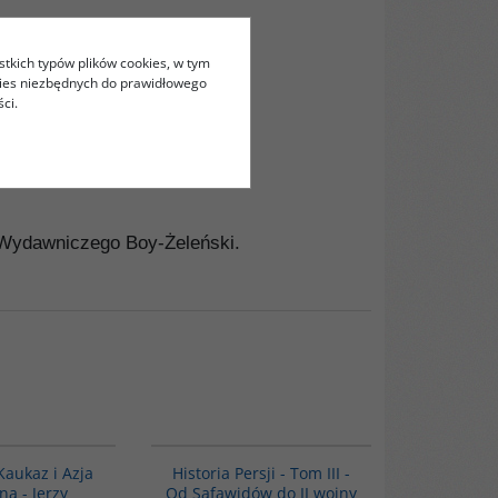
stkich typów plików cookies, w tym
kies niezbędnych do prawidłowego
ci.
 Wydawniczego Boy-Żeleński.
PAG1016
00045G
BESTSELLER
 Kaukaz i Azja
Historia Persji - Tom III -
na - Jerzy
Od Safawidów do II wojny