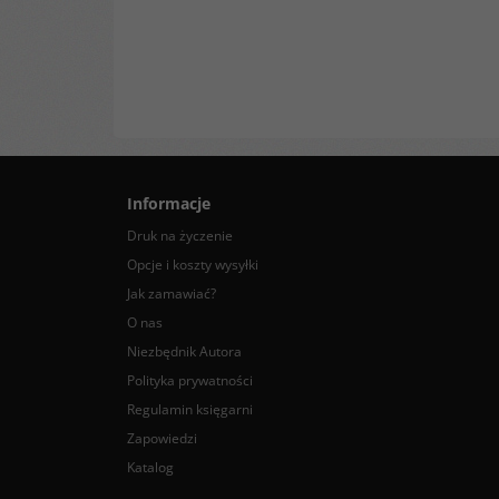
Informacje
Druk na życzenie
Opcje i koszty wysyłki
Jak zamawiać?
O nas
Niezbędnik Autora
Polityka prywatności
Regulamin księgarni
Zapowiedzi
Katalog