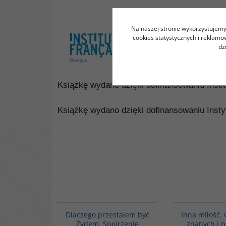
Na naszej stronie wykorzystujemy 
cookies statystycznych i reklam
dz
Książkę wydano dzięki dofinansowaniu Inst
Książkę wydano dzięki dofinansowaniu Ins
00034G
Dlaczego przestałem być
Inna miłość.
Żydem. Spojrzenie
znanych i 