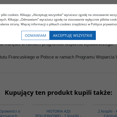
pliki cookies. Klikając „Akceptuję wszystkie” wyrażasz zgodę na stosowanie wszy
owych. Klikając „Odmawiam” wyrażasz zgodę na stosowanie wyłącznie plików coo
iałania strony. Więcej informacji o plikach cookies znajdziesz w Polityce prywatnoś
ODMAWIAM
AKCEPTUJĘ WSZYSTKIE
itut français w ramach programów wsparcia wydawniczego.
tytutu Francuskiego w Polsce w ramach Programu Wsparcia
Kupujący ten produkt kupili także:
G110
PAG1117
 Opowieści o
HISTORIA AZJI
2 książki -
nieznanych
POŁUDNIOWEJ - 2 książki -
Central