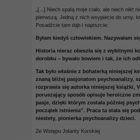
„[...] Niech spalą moje ciało, ale niech nik
pierwszą. Jedną z nich wsypiecie do urny, k
Posadźcie tam dąb i napiszcie:
Byłam kiedyś człowiekiem. Nazywałam się
Historia nieraz obeszła się z wybitnymi 
dorobku – bywało bowiem i tak, że ich odk
Tak było właśnie z bohaterką niniejszej k
znaną bliżej pasjonatom psychoanalizy, 
rozprawia się autorka niniejszej książki,
poruszający sposób opisuje heroiczne zma
pasje, dzięki którym została później psych
początek istnienia”. Praca ta stała się 
niestety, pionierka psychoanalizy dzieci.
Ze Wstępu Jolanty Kurskiej