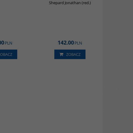
Shepard Jonathan (red.)
00
142.00
PLN
PLN
ZOBACZ
ZOBACZ