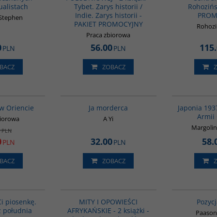
alistach
Tybet. Zarys historii /
Rohozińs
Indie. Zarys historii -
PROM
 Stephen
PAKIET PROMOCYJNY
Rohoziń
Praca zbiorowa
0
56.00
115
PLN
PLN
BACZ
ZOBACZ
G020
G1066
PROMOCJA
BESTSELLER
 w Oriencie
Ja morderca
Japonia 193
Armii
biorowa
A Yi
Margolin
0
PLN
0
32.00
58.
PLN
PLN
BACZ
ZOBACZ
G1132
PAG1169
BESTSELLER
i piosenkę.
MITY I OPOWIEŚCI
Pozycj
z południa
AFRYKAŃSKIE - 2 książki -
Paason