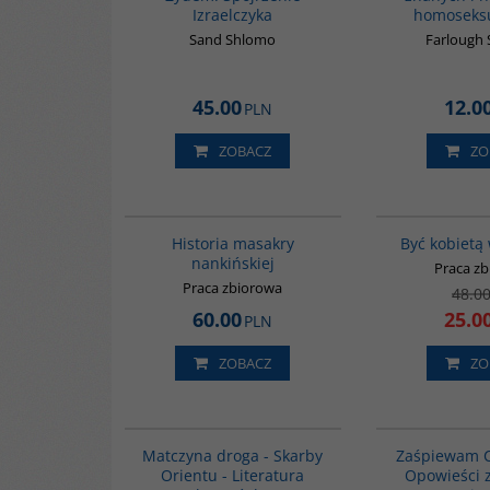
Izraelczyka
homoseksu
Sand Shlomo
Farlough
45.00
12.0
PLN
ZOBACZ
ZO
G1147
Historia masakry
Być kobietą
nankińskiej
Praca z
Praca zbiorowa
48.0
60.00
25.0
PLN
ZOBACZ
ZO
G1059
Matczyna droga - Skarby
Zaśpiewam C
Orientu - Literatura
Opowieści 