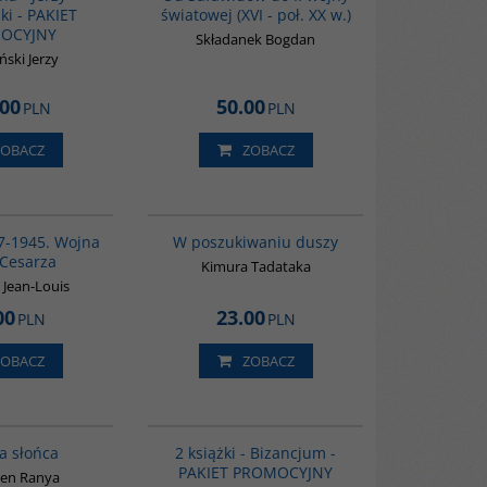
ki - PAKIET
światowej (XVI - poł. XX w.)
OCYJNY
Składanek Bogdan
ski Jerzy
.00
50.00
PLN
PLN
ZOBACZ
ZOBACZ
00108G
G649
7-1945. Wojna
W poszukiwaniu duszy
 Cesarza
Kimura Tadataka
 Jean-Louis
00
23.00
PLN
PLN
ZOBACZ
ZOBACZ
G244
GPA50
BESTSELLER
a słońca
2 książki - Bizancjum -
PAKIET PROMOCYJNY
en Ranya