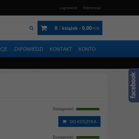
Logowanie
Rejestracja
0
0,00
|
książek -
PLN
CJE
ZAPOWIEDZI
KONTAKT
KONTO
Dostępność
:
DO KOSZYKA
Dostępność
: