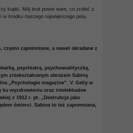
trzy kupki. Mój brat powie wam, co zrobić z
mi w środku naszego największego pola.
h, często zapomniane, a nawet okradane z
ekarką, psychiatrą, psychoanalityczką,
Z tym zniekształconym obrazem Sabiny
zelna „Psychologie magazine”. V. Gelly w
 ku wyzdrowieniu oraz intelektualne
kiej z 1912 r. pt. „Destrukcja jako
pędem śmierci. Sabina to też zapomniana,