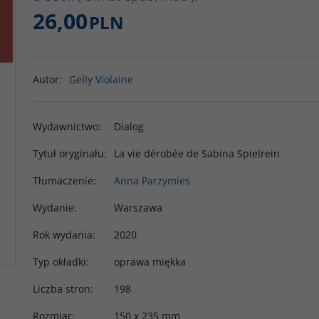
26,00
PLN
Autor
:
Gelly Violaine
Wydawnictwo
:
Dialog
Tytuł oryginału
:
La vie dérobée de Sabina Spielrein
Tłumaczenie
:
Anna Parzymies
Wydanie
:
Warszawa
Rok wydania
:
2020
Typ okładki
:
oprawa miękka
Liczba stron
:
198
Rozmiar
:
150 x 235 mm