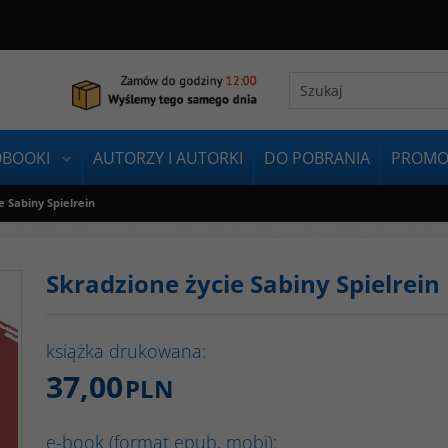
OBOOKI
AUTORZY I AUTORKI
DO POBRANIA
PROMO
e Sabiny Spielrein
Skradzione życie Sabiny Spielrein
książka drukowana:
37,00
PLN
e-book (format epub, mobi):