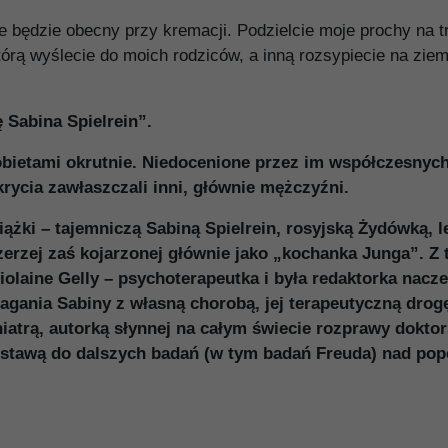
t nie będzie obecny przy kremacji. Podzielcie moje prochy na 
tórą wyślecie do moich rodziców, a inną rozsypiecie na zie
 Sabina Spielrein”.
kobietami okrutnie. Niedocenione przez im współczesnyc
rycia zawłaszczali inni, głównie mężczyźni.
siążki – tajemniczą Sabiną Spielrein, rosyjską Żydówką, l
szerzej zaś kojarzonej głównie jako „kochanka Junga”. 
 Violaine Gelly – psychoterapeutka i była redaktorka nac
gania Sabiny z własną chorobą, jej terapeutyczną drogę
iatrą, autorką słynnej na całym świecie rozprawy doktors
podstawą do dalszych badań (w tym badań Freuda) nad po