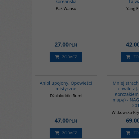
koreańska
Tajw
Pak Wanso
Yang 
27.00
42.0
PLN
ZOBACZ
ZO
00137G
BESTSELLER
Anioł upojony. Opowieści
Mniej strach
mistyczne
chwile z 
Korczakiem 
Dżalaloddin Rumi
mapą) - NA
20
Witkowska-Kry
47.00
69.0
PLN
ZOBACZ
ZO