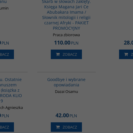
anu
Skarb w słowach zaklęty.
Księga Magana Jari Ce
Fumin
Abubakara Imama /
Słownik mitologii i religii
czarnej Afryki - PAKIET
PROMOCYJNY
Praca zbiorowa
0
110.00
28.
PLN
PLN
BACZ
ZOBACZ
G1016
G1038
BESTSELLER
u. Ostatnie
Goodbye i wybrane
Januszem
opowiadania
(książka z
Dazai Osamu
GRODA KLIO
19
ch Agnieszka
0
42.00
PLN
PLN
BACZ
ZOBACZ