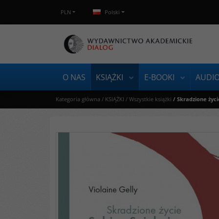
PLN
Polski
O NAS
KSIĄŻKI
E-BOOKI
AUDI
Kategoria główna
/
KSIĄŻKI
/
Wszystkie książki
/
Skradzione życi