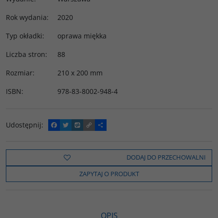
Rok wydania
:
2020
Typ okładki
:
oprawa miękka
Liczba stron
:
88
Rozmiar
:
210 x 200 mm
ISBN
:
978-83-8002-948-4
Udostępnij
:
F
T
W
C
P
a
w
y
o
o
c
i
k
p
d
e
t
o
y
z
b
t
p
L
i
DODAJ DO PRZECHOWALNI
o
e
i
e
o
r
n
l
ZAPYTAJ O PRODUKT
k
k
s
i
ę
OPIS