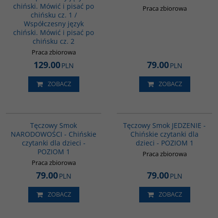
chiński. Mówić i pisać po
Praca zbiorowa
chińsku cz. 1 /
Współczesny język
chiński. Mówić i pisać po
chińsku cz. 2
Praca zbiorowa
129.00
79.00
PLN
PLN
ZOBACZ
ZOBACZ
G1082
G1079
Tęczowy Smok
Tęczowy Smok JEDZENIE -
NARODOWOŚCI - Chińskie
Chińskie czytanki dla
czytanki dla dzieci -
dzieci - POZIOM 1
POZIOM 1
Praca zbiorowa
Praca zbiorowa
79.00
79.00
PLN
PLN
ZOBACZ
ZOBACZ
G226
G1084