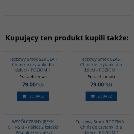
Kupujący ten produkt kupili także:
G1080
G1083
Tęczowy Smok SZKOŁA -
Tęczowy Smok CZAS -
Chińskie czytanki dla
Chińskie czytanki dla
dzieci - POZIOM 1
dzieci - POZIOM 1
Praca zbiorowa
Praca zbiorowa
79.00
79.00
PLN
PLN
ZOBACZ
ZOBACZ
PAG1091
G1078
WSPÓŁCZESNY JĘZYK
Tęczowy Smok RODZINA -
CHIŃSKI - Pakiet 2 książki
Chińskie czytanki dla
- Współczesny język
dzieci - POZIOM 1