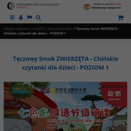
Menu
Panel
Lang
Szukaj
Kategoria główna
/
KSIĄŻKI
/
Wszystkie książki
/
Tęczowy Smok ZWIERZĘTA -
Chińskie czytanki dla dzieci - POZIOM 1
Tęczowy Smok ZWIERZĘTA - Chińskie
czytanki dla dzieci - POZIOM 1