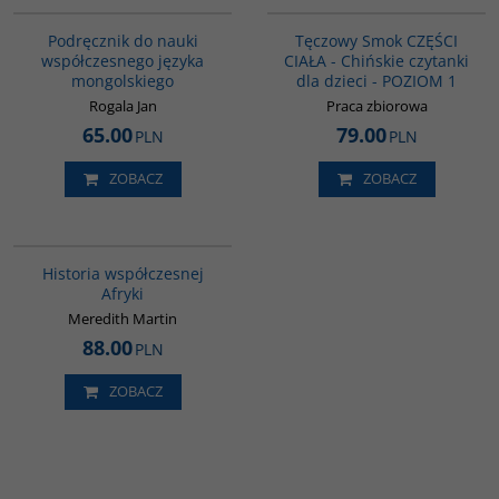
Podręcznik do nauki
Tęczowy Smok CZĘŚCI
współczesnego języka
CIAŁA - Chińskie czytanki
mongolskiego
dla dzieci - POZIOM 1
Rogala Jan
Praca zbiorowa
65.00
79.00
PLN
PLN
ZOBACZ
ZOBACZ
G1062
BESTSELLER
Historia współczesnej
Afryki
Meredith Martin
88.00
PLN
ZOBACZ