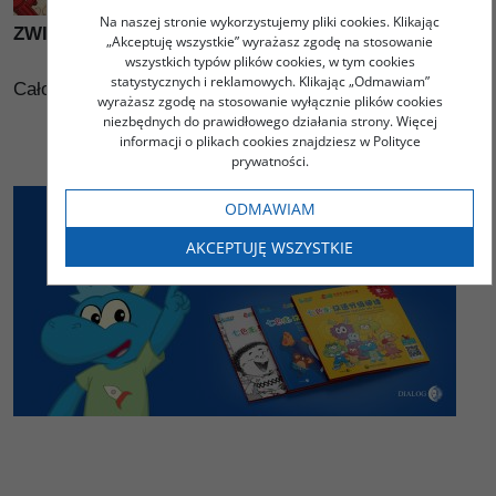
masz zwierzątka?
Na naszej stronie wykorzystujemy pliki cookies. Klikając
ZWIERZĘTA 1.5 - ZOO
„Akceptuję wszystkie” wyrażasz zgodę na stosowanie
wszystkich typów plików cookies, w tym cookies
statystycznych i reklamowych. Klikając „Odmawiam”
Całość umieszczona jest w kartoniku (folia).
wyrażasz zgodę na stosowanie wyłącznie plików cookies
niezbędnych do prawidłowego działania strony. Więcej
informacji o plikach cookies znajdziesz w Polityce
prywatności.
ODMAWIAM
AKCEPTUJĘ WSZYSTKIE