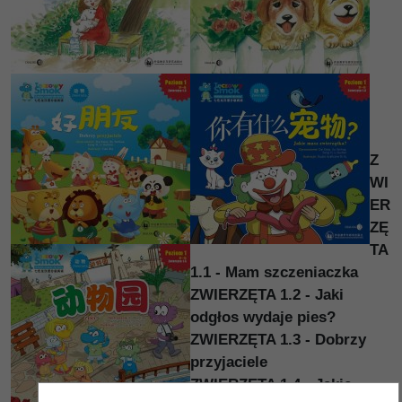
Z
WI
ER
ZĘ
TA
1.1 - Mam szczeniaczka
ZWIERZĘTA 1.2 - Jaki
odgłos wydaje pies?
ZWIERZĘTA 1.3 - Dobrzy
przyjaciele
ZWIERZĘTA 1.4 - Jakie