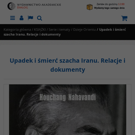
Menu
Panel
Lang
Szukaj
Kategoria główna
/
KSIĄŻKI
/
Serie i tematy
/
Dzieje Orientu
/
Upadek i śmierć
szacha Iranu. Relacje i dokumenty
Upadek i śmierć szacha Iranu. Relacje i
dokumenty