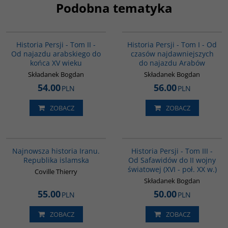
Podobna tematyka
00044G
00041G
BESTSELLER
Historia Persji - Tom II -
Historia Persji - Tom I - Od
Od najazdu arabskiego do
czasów najdawniejszych
końca XV wieku
do najazdu Arabów
Składanek Bogdan
Składanek Bogdan
54.00
56.00
PLN
PLN
ZOBACZ
ZOBACZ
00114G
00045G
BESTSELLER
Najnowsza historia Iranu.
Historia Persji - Tom III -
Republika islamska
Od Safawidów do II wojny
światowej (XVI - poł. XX w.)
Coville Thierry
Składanek Bogdan
55.00
50.00
PLN
PLN
ZOBACZ
ZOBACZ