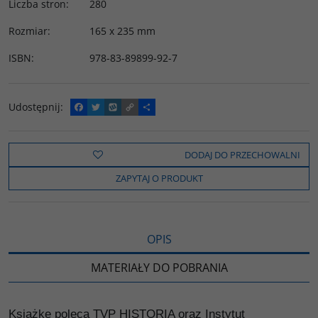
Liczba stron
:
280
Rozmiar
:
165 x 235 mm
ISBN
:
978-83-89899-92-7
Udostępnij
:
F
T
W
C
P
a
w
y
o
o
c
i
k
p
d
e
t
o
y
z
b
t
p
L
i
DODAJ DO PRZECHOWALNI
o
e
i
e
o
r
n
l
ZAPYTAJ O PRODUKT
k
k
s
i
ę
OPIS
MATERIAŁY DO POBRANIA
Książkę poleca TVP HISTORIA oraz Instytut