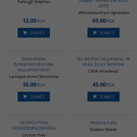
mapą) - NAGRODA KLIO
Farlough Stephen
2019
Witkowska-Krych Agnieszka
12.00
69.00
PLN
PLN
ZOBACZ
ZOBACZ
00172G
G583
Geopolityka
Na wschód od Jordanu. W
fundamentalizmów
kraju braci Semitów
muzułmańskich
Citlak Amadeusz
Larroque Anne-Clémentine
35.00
45.00
PLN
PLN
ZOBACZ
ZOBACZ
G064
G085
GEOPOLITYKA
Historia Iraku
ŚRÓDZIEMNOMORZA
Dziekan Marek
Lacoste Yves