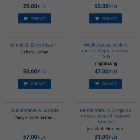
29.00
50.00
PLN
PLN
ZOBACZ
ZOBACZ
G115
G621
Ismailici. Zarys historii
Wielka rzeka, wielkie
morze. Wojna domowa
Daftary Farhad
1949
Yingtai Lung
50.00
47.00
PLN
PLN
ZOBACZ
ZOBACZ
G521
00226G
Muzułmanie w Europie
Kemal Atatürk. Droga do
nowoczesności (oprawa
Parzymies Anna (red.)
twarda)
Jevakhoff Alexandre
57.00
31.00
PLN
PLN