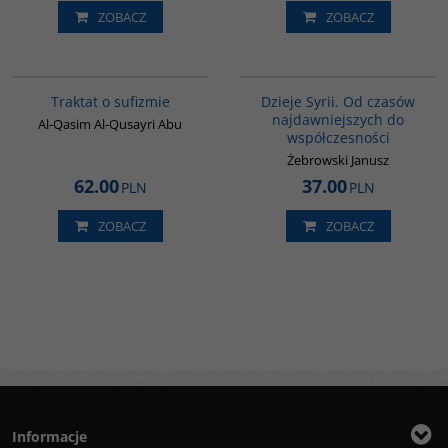
ZOBACZ
ZOBACZ
G463
00101G
Traktat o sufizmie
Dzieje Syrii. Od czasów
najdawniejszych do
Al-Qasim Al-Qusayri Abu
współczesności
Żebrowski Janusz
62.00
37.00
PLN
PLN
ZOBACZ
ZOBACZ
Informacje