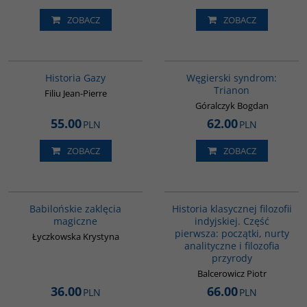
ZOBACZ
ZOBACZ
00254G
G1053
BESTSELLER
Historia Gazy
Węgierski syndrom:
Trianon
Filiu Jean-Pierre
Góralczyk Bogdan
55.00
62.00
PLN
PLN
ZOBACZ
ZOBACZ
00125G
G086
Babilońskie zaklęcia
Historia klasycznej filozofii
magiczne
indyjskiej. Część
pierwsza: początki, nurty
Łyczkowska Krystyna
analityczne i filozofia
przyrody
Balcerowicz Piotr
36.00
66.00
PLN
PLN