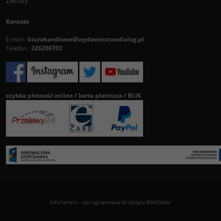
Zwroty
Kontakt
E-mail :
biurohandlowe@wydawnictwodialog.pl
Telefon :
226208703
szybka płatność online / karta płatnicza / BLIK
InfoSerwis
-
oprogramowanie sklepu BestSeller