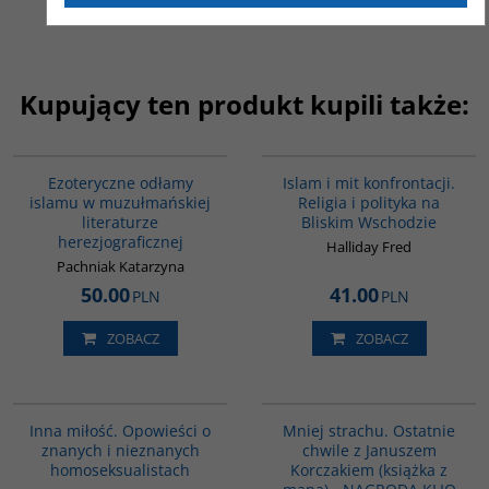
Kupujący ten produkt kupili także:
00058G
00194G
Ezoteryczne odłamy
Islam i mit konfrontacji.
islamu w muzułmańskiej
Religia i polityka na
literaturze
Bliskim Wschodzie
herezjograficznej
Halliday Fred
Pachniak Katarzyna
50.00
41.00
PLN
PLN
ZOBACZ
ZOBACZ
G110
G1016
Inna miłość. Opowieści o
Mniej strachu. Ostatnie
znanych i nieznanych
chwile z Januszem
homoseksualistach
Korczakiem (książka z