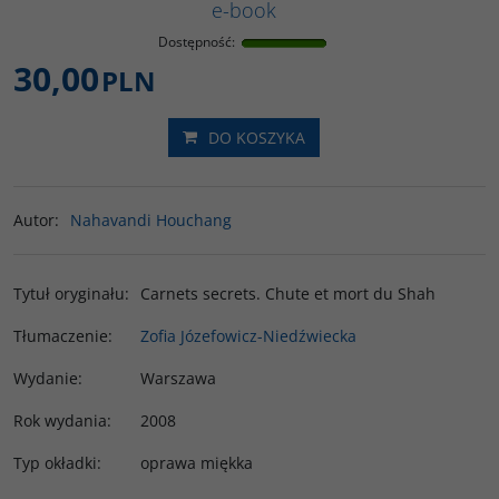
e-book
Dostępność
:
30,00
PLN
DO KOSZYKA
Autor
:
Nahavandi Houchang
Tytuł oryginału
:
Carnets secrets. Chute et mort du Shah
Tłumaczenie
:
Zofia Józefowicz-Niedźwiecka
Wydanie
:
Warszawa
Rok wydania
:
2008
Typ okładki
:
oprawa miękka