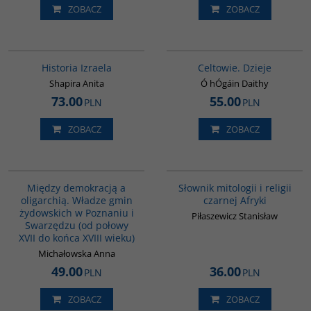
ZOBACZ
ZOBACZ
00305G
G021
Historia Izraela
Celtowie. Dzieje
Shapira Anita
Ó hÓgáin Daithy
73.00
55.00
PLN
PLN
ZOBACZ
ZOBACZ
G184
G439
Między demokracją a
Słownik mitologii i religii
oligarchią. Władze gmin
czarnej Afryki
żydowskich w Poznaniu i
Piłaszewicz Stanisław
Swarzędzu (od połowy
XVII do końca XVIII wieku)
Michałowska Anna
49.00
36.00
PLN
PLN
ZOBACZ
ZOBACZ