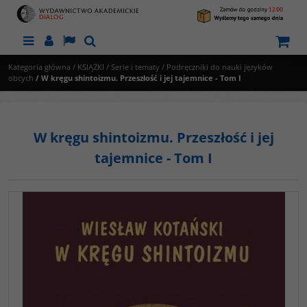
Menu
Panel
Lang
Szukaj
Kategoria główna
/
KSIĄŻKI
/
Serie i tematy
/
Podręczniki do nauki języków
obcych
/
W kręgu shintoizmu. Przeszłość i jej tajemnice - Tom I
W kręgu shintoizmu. Przeszłość i jej
tajemnice - Tom I