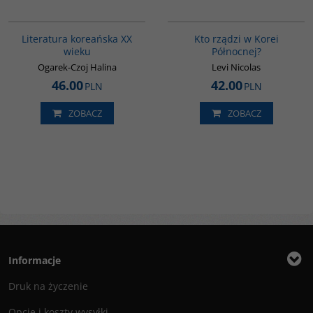
00242G
G161
Literatura koreańska XX
Kto rządzi w Korei
wieku
Północnej?
Ogarek-Czoj Halina
Levi Nicolas
46.00
42.00
PLN
PLN
ZOBACZ
ZOBACZ
Informacje
Druk na życzenie
Opcje i koszty wysyłki