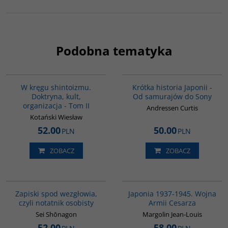
Podobna tematyka
G564
G158
W kręgu shintoizmu.
Krótka historia Japonii -
Doktryna, kult,
Od samurajów do Sony
organizacja - Tom II
Andressen Curtis
Kotański Wiesław
52.00
50.00
PLN
PLN
ZOBACZ
ZOBACZ
00009G
00108G
Zapiski spod wezgłowia,
Japonia 1937-1945. Wojna
czyli notatnik osobisty
Armii Cesarza
Sei Shōnagon
Margolin Jean-Louis
52.00
58.00