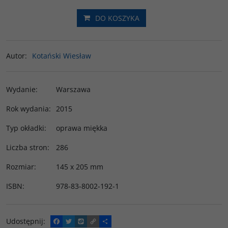
DO KOSZYKA
Autor
:
Kotański Wiesław
Wydanie
:
Warszawa
Rok wydania
:
2015
Typ okładki
:
oprawa miękka
Liczba stron
:
286
Rozmiar
:
145 x 205 mm
ISBN
:
978-83-8002-192-1
Udostępnij
:
F
T
W
C
P