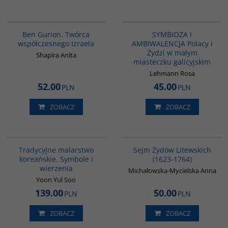
00304G
G1213
Ben Gurion. Twórca
SYMBIOZA I
współczesnego Izraela
AMBIWALENCJA Polacy i
Żydzi w małym
Shapira Anita
miasteczku galicyjskim
Lehmann Rosa
52.00
45.00
PLN
PLN
ZOBACZ
ZOBACZ
G300
00046G
Tradycyjne malarstwo
Sejm Żydów Litewskich
koreańskie. Symbole i
(1623-1764)
wierzenia
Michałowska-Mycielska Anna
Yoon Yul Soo
139.00
50.00
PLN
PLN
ZOBACZ
ZOBACZ