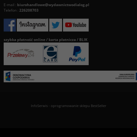
E-mail :
biurohandlowe@wydawnictwodialog.pl
Telefon :
226208703
szybka płatność online / karta płatnicza / BLIK
InfoSerwis
-
oprogramowanie sklepu BestSeller