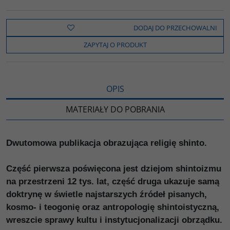
a
w
y
o
o
c
i
k
p
d
e
t
o
y
z
b
t
p
L
i
DODAJ DO PRZECHOWALNI
o
e
i
e
o
r
n
l
ZAPYTAJ O PRODUKT
k
k
s
i
ę
OPIS
MATERIAŁY DO POBRANIA
Dwutomowa publikacja obrazująca religię shinto.
Część pierwsza poświęcona jest dziejom shintoizmu
na przestrzeni 12 tys. lat, część druga ukazuje samą
doktrynę w świetle najstarszych źródeł pisanych,
kosmo- i teogonię oraz antropologię shintoistyczną,
wreszcie sprawy kultu i instytucjonalizacji obrządku.