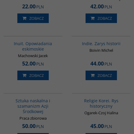
22.00
42.00
PLN
PLN
ZOBACZ
ZOBACZ
00184G
G108
Inuit. Opowiadania
Indie. Zarys historii
eskimoskie
Boivin Michel
Machowski Jacek
52.00
44.00
PLN
PLN
ZOBACZ
ZOBACZ
00215G
G556
Sztuka naskalna i
Religie Korei. Rys
szamanizm Azji
historyczny
Środkowej
Ogarek-Czoj Halina
Praca zbiorowa
50.00
45.00
PLN
PLN