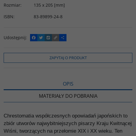
Rozmiar
:
135 x 205 [mm]
ISBN
:
83-89899-24-8
Udostępnij
:
F
T
W
C
P
a
w
y
o
o
c
i
k
p
d
e
t
o
y
z
b
t
p
L
i
ZAPYTAJ O PRODUKT
o
e
i
e
o
r
n
l
k
k
s
i
ę
OPIS
MATERIAŁY DO POBRANIA
Chrestomatia współczesnych opowiadań japońskich to
zbiór utworów najwybitniejszych pisarzy Kraju Kwitnącej
Wiśni, tworzących na przełomie XIX i XX wieku. Ten