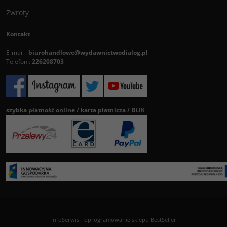
Zwroty
Kontakt
E-mail :
biurohandlowe@wydawnictwodialog.pl
Telefon :
226208703
szybka płatność online / karta płatnicza / BLIK
InfoSerwis
-
oprogramowanie sklepu BestSeller