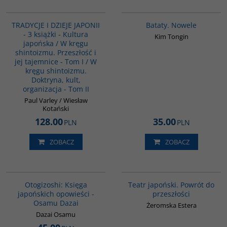
PAG6022
G1162
BESTSELLER
TRADYCJE I DZIEJE JAPONII
Bataty. Nowele
- 3 książki - Kultura
Kim Tongin
japońska / W kręgu
shintoizmu. Przeszłość i
jej tajemnice - Tom I / W
kręgu shintoizmu.
Doktryna, kult,
organizacja - Tom II
Paul Varley / Wiesław
Kotański
128.00
35.00
PLN
PLN
ZOBACZ
ZOBACZ
G1004
G560
Otogizoshi: Księga
Teatr japoński. Powrót do
japońskich opowieści -
przeszłości
Osamu Dazai
Żeromska Estera
Dazai Osamu