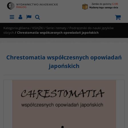
Menu
Panel
Lang
Szukaj
Kategoria główna
/
KSIĄŻKI
/
Serie i tematy
/
Podręczniki do nauki języków
obcych
/
Chrestomatia współczesnych opowiadań japońskich
Chrestomatia współczesnych opowiadań
japońskich