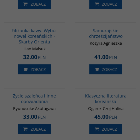
ZOBACZ
ZOBACZ
00238G
G530
Filiżanka kawy. Wybór
Samurajskie
nowel koreańskich -
chrześcijaństwo
Skarby Orientu
Kozyra Agnieszka
Han Malsuk
32.00
41.00
PLN
PLN
ZOBACZ
ZOBACZ
G388
00245G
BESTSELLER
Życie szaleńca i inne
Klasyczna literatura
opowiadania
koreańska
Ryunosuke Akutagawa
Ogarek-Czoj Halina
33.00
45.00
PLN
PLN
ZOBACZ
ZOBACZ