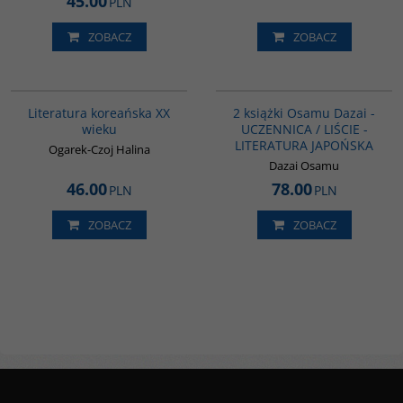
45.00
PLN
ZOBACZ
ZOBACZ
00242G
PAG1175
BESTSELLER
Literatura koreańska XX
2 książki Osamu Dazai -
wieku
UCZENNICA / LIŚCIE -
LITERATURA JAPOŃSKA
Ogarek-Czoj Halina
Dazai Osamu
46.00
78.00
PLN
PLN
ZOBACZ
ZOBACZ