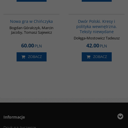
G1205
G1072
BESTSELLER
Nowa gra w Chińczyka
Dwór Polski. Kresy i
polityka wewnętrzna.
Bogdan Góralczyk, Marcin
Teksty niewydane
Jacoby, Tomasz Sajewicz
Dołęga-Mostowicz Tadeusz
60.00
42.00
PLN
PLN
ZOBACZ
ZOBACZ
Informacje
Druk na życzenie