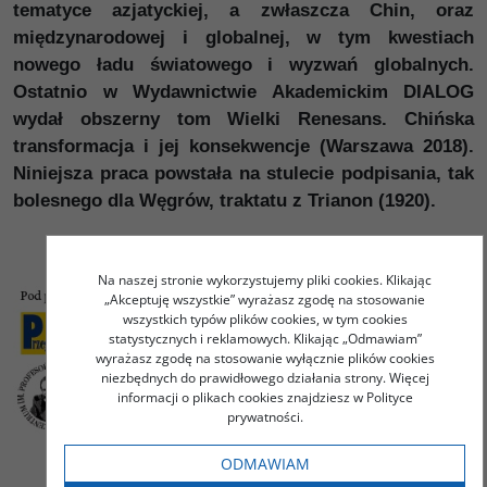
tematyce azjatyckiej, a zwłaszcza Chin, oraz
międzynarodowej i globalnej, w tym kwestiach
nowego ładu światowego i wyzwań globalnych.
Ostatnio w Wydawnictwie Akademickim DIALOG
wydał obszerny tom Wielki Renesans. Chińska
transformacja i jej konsekwencje (Warszawa 2018).
Niniejsza praca powstała na stulecie podpisania, tak
bolesnego dla Węgrów, traktatu z Trianon (1920).
Na naszej stronie wykorzystujemy pliki cookies. Klikając
„Akceptuję wszystkie” wyrażasz zgodę na stosowanie
wszystkich typów plików cookies, w tym cookies
statystycznych i reklamowych. Klikając „Odmawiam”
wyrażasz zgodę na stosowanie wyłącznie plików cookies
niezbędnych do prawidłowego działania strony. Więcej
informacji o plikach cookies znajdziesz w Polityce
prywatności.
ODMAWIAM