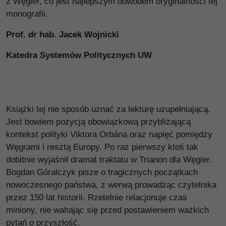
z Węgier, co jest najlepszym dowodem oryginalności tej
monografii.
Prof. dr hab. Jacek Wojnicki
Katedra Systemów Politycznych UW
Książki tej nie sposób uznać za lekturę uzupełniającą.
Jest bowiem pozycją obowiązkową przybliżającą
kontekst polityki Viktora Orbána oraz napięć pomiędzy
Węgrami i resztą Europy. Po raz pierwszy ktoś tak
dobitnie wyjaśnił dramat traktatu w Trianon dla Węgier.
Bogdan Góralczyk pisze o tragicznych początkach
nowoczesnego państwa, z werwą prowadząc czytelnika
przez 150 lat historii. Rzetelnie relacjonuje czas
miniony, nie wahając się przed postawieniem ważkich
pytań o przyszłość.