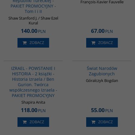
Republiki Tureckiej -
François-Xavier Fauvelle
PAKIET PROMOCYJNY -
Tom I i II
Shaw Stanford J. / Shaw Ezel
Kural
140.00
67.00
PLN
PLN
ZOBACZ
ZOBACZ
PAG1112
G1152
IZRAEL - POWSTANIE I
Świat Narodów
HISTORIA - 2 książki -
Zagubionych
Historia Izraela / Ben
Góralczyk Bogdan
Gurion. Twórca
współczesnego Izraela -
PAKIET PROMOCYJNY
Shapira Anita
118.00
55.00
PLN
PLN
ZOBACZ
ZOBACZ