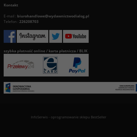
Kontakt
E-mail :
biurohandlowe@wydawnictwodialog.pl
Telefon :
226208703
szybka płatność online / karta płatnicza / BLIK
InfoSerwis
-
oprogramowanie sklepu BestSeller