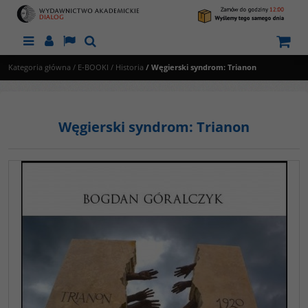
Menu
Panel
Lang
Szukaj
Kategoria główna
/
E-BOOKI
/
Historia
/
Węgierski syndrom: Trianon
Węgierski syndrom: Trianon