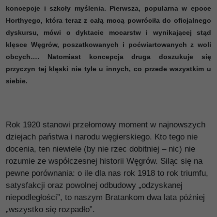
koncepcje i szkoły myślenia. Pierwsza, popularna w epoce
Horthyego, która teraz z całą mocą powróciła do oficjalnego
dyskursu, mówi o dyktacie mocarstw i wynikającej stąd
klęsce Węgrów, poszatkowanych i poćwiartowanych z woli
obcych…. Natomiast koncepcja druga doszukuje się
przyczyn tej klęski nie tyle u innych, co przede wszystkim u
siebie.
Rok 1920 stanowi przełomowy moment w najnowszych
dziejach państwa i narodu węgierskiego. Kto tego nie
docenia, ten niewiele (by nie rzec dobitniej – nic) nie
rozumie ze współczesnej historii Węgrów. Siląc się na
pewne porównania: o ile dla nas rok 1918 to rok triumfu,
satysfakcji oraz powolnej odbudowy „odzyskanej
niepodległości”, to naszym Bratankom dwa lata później
„wszystko się rozpadło”.