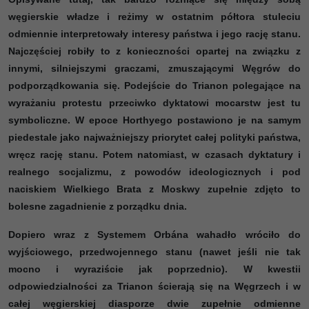
węgierskie władze i reżimy w ostatnim półtora stuleciu
odmiennie interpretowały interesy państwa i jego rację stanu.
Najczęściej robiły to z konieczności opartej na związku z
innymi, silniejszymi graczami, zmuszającymi Węgrów do
podporządkowania się. Podejście do Trianon polegające na
wyrażaniu protestu przeciwko dyktatowi mocarstw jest tu
symboliczne. W epoce Horthyego postawiono je na samym
piedestale jako najważniejszy priorytet całej polityki państwa,
wręcz rację stanu. Potem natomiast, w czasach dyktatury i
realnego socjalizmu, z powodów ideologicznych i pod
naciskiem Wielkiego Brata z Moskwy zupełnie zdjęto to
bolesne zagadnienie z porządku dnia.
Dopiero wraz z Systemem Orbána wahadło wróciło do
wyjściowego, przedwojennego stanu (nawet jeśli nie tak
mocno i wyraziście jak poprzednio). W kwestii
odpowiedzialności za Trianon ścierają się na Węgrzech i w
całej węgierskiej diasporze dwie zupełnie odmienne