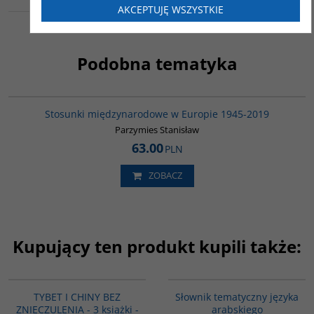
AKCEPTUJĘ WSZYSTKIE
Podobna tematyka
G1034
Stosunki międzynarodowe w Europie 1945-2019
Parzymies Stanisław
63.00
PLN
ZOBACZ
Kupujący ten produkt kupili także:
GPA14
00274G
TYBET I CHINY BEZ
Słownik tematyczny języka
ZNIECZULENIA - 3 książki -
arabskiego