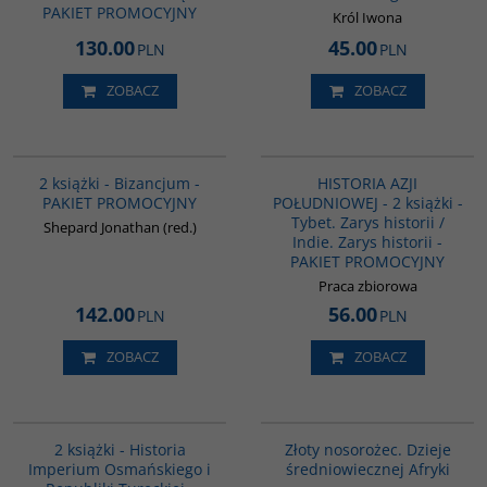
PAKIET PROMOCYJNY
Król Iwona
130.00
45.00
PLN
PLN
ZOBACZ
ZOBACZ
GPA50
PAG1117
BESTSELLER
2 książki - Bizancjum -
HISTORIA AZJI
PAKIET PROMOCYJNY
POŁUDNIOWEJ - 2 książki -
Tybet. Zarys historii /
Shepard Jonathan (red.)
Indie. Zarys historii -
PAKIET PROMOCYJNY
Praca zbiorowa
142.00
56.00
PLN
PLN
ZOBACZ
ZOBACZ
PAG1006
00310G
BESTSELLER
2 książki - Historia
Złoty nosorożec. Dzieje
Imperium Osmańskiego i
średniowiecznej Afryki