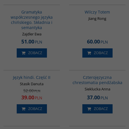
G410
G1051
Gramatyka
Wilczy Totem
współczesnego języka
Jiang Rong
chińskiego. Składnia i
semantyka
Zajdler Ewa
51.00
60.00
PLN
PLN
ZOBACZ
ZOBACZ
G123
G036
PROMOCJA
Język hindi. Część II
Czterojęzyczna
chrestomatia pendźabska
Stasik Danuta
Sieklucka Anna
52.00
PLN
39.00
37.00
PLN
PLN
ZOBACZ
ZOBACZ
PAG1091
PAG1016