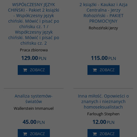
WSPÓŁCZESNY JĘZYK
2 książki - Kaukaz i Azja
CHIŃSKI - Pakiet 2 książki
Centralna - Jerzy
- Współczesny język
Rohoziński - PAKIET
chiński. Mówić i pisać po
PROMOCYJNY
chińsku cz. 1 /
Rohoziński Jerzy
Współczesny język
chiński. Mówić i pisać po
chińsku cz. 2
Praca zbiorowa
129.00
115.00
PLN
PLN
ZOBACZ
ZOBACZ
00049G
G110
BESTSELLER
Analiza systemów-
Inna miłość. Opowieści o
światów
znanych i nieznanych
homoseksualistach
Wallerstein Immanuel
Farlough Stephen
45.00
12.00
PLN
PLN
ZOBACZ
ZOBACZ