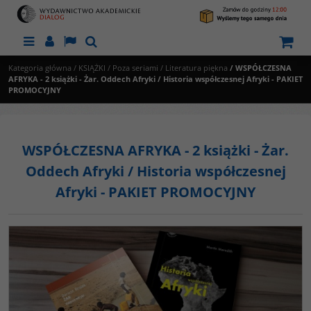
Menu
Panel
Lang
Szukaj
Kategoria główna
/
KSIĄŻKI
/
Poza seriami
/
Literatura piękna
/
WSPÓŁCZESNA
AFRYKA - 2 książki - Żar. Oddech Afryki / Historia współczesnej Afryki - PAKIET
PROMOCYJNY
WSPÓŁCZESNA AFRYKA - 2 książki - Żar.
Oddech Afryki / Historia współczesnej
Afryki - PAKIET PROMOCYJNY