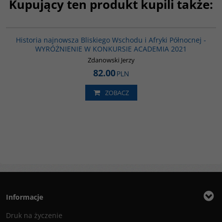
Kupujący ten produkt kupili także:
G1039
BESTSELLER
Historia najnowsza Bliskiego Wschodu i Afryki Północnej -
WYRÓŻNIENIE W KONKURSIE ACADEMIA 2021
Zdanowski Jerzy
82.00
PLN
ZOBACZ
Informacje
Druk na życzenie