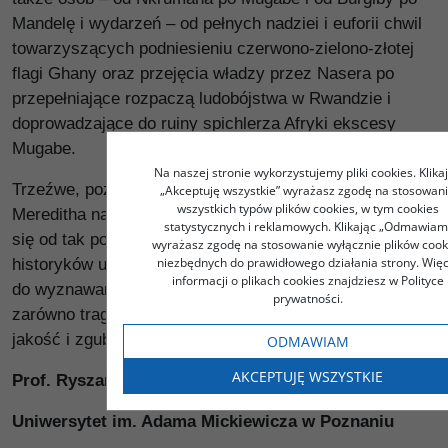
Mandelę i wydarzeń – od pełnych nadziei i euforii chwil
towarzyszących podniesieniu czerwono-zielono-złotej
flagi Ghany oraz przejęcia władzy przez Nasera po
przepełniające rozpaczą ludobójstwa w Rwandzie i
doprowadzające do ruiny spichlerza Afryki ekscesy
Mugabe.
Na naszej stronie wykorzystujemy pliki cookies. Klika
Trzeźwe, pozbawione ideologicznej otoczki spojrzenie
„Akceptuję wszystkie” wyrażasz zgodę na stosowan
wszystkich typów plików cookies, w tym cookies
Mereditha na Afrykę i jej współczesne problemy różni
statystycznych i reklamowych. Klikając „Odmawiam
się od tak popularnego wśród profesjonalnych
wyrażasz zgodę na stosowanie wyłącznie plików cook
niezbędnych do prawidłowego działania strony. Więc
historyków ujęcia, zdominowanego przez nawoływanie
informacji o plikach cookies znajdziesz w Polityce
do wyznawania europejskich grzechów. Autor ukazuje
prywatności.
zarówno tragiczne dziedzictwo kolonializmu, jak i fatalną
jakość i zgubną dla Afryki rolę rodzimych elit.
ODMAWIAM
AKCEPTUJĘ WSZYSTKIE
Prof. Ryszard Vorbrich
Uniwersytet im. Adama Mickiewicza w Poznaniu