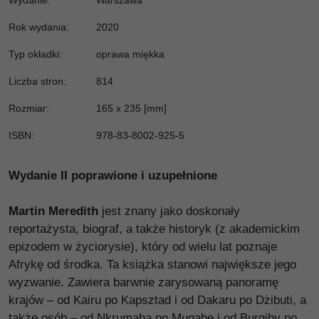
Wydanie
:
Warszawa
Rok wydania
:
2020
Typ okładki
:
oprawa miękka
Liczba stron
:
814
Rozmiar
:
165 x 235 [mm]
ISBN
:
978-83-8002-925-5
Wydanie II poprawione i uzupełnione
Martin Meredith
jest znany jako doskonały
reportażysta, biograf, a także historyk (z akademickim
epizodem w życiorysie), który od wielu lat poznaje
Afrykę od środka. Ta książka stanowi największe jego
wyzwanie. Zawiera barwnie zarysowaną panoramę
krajów – od Kairu po Kapsztad i od Dakaru po Dżibuti, a
także osób – od Nkrumaha po Mugabe i od Burgiby po