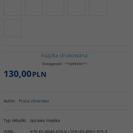
książka drukowana:
Dostępność
:
130,00
PLN
Autor
:
Praca zbiorowa
Typ okładki
:
oprawa miękka
ISBN
:
978-83-8049-819-8 / 978-83-8002-925-5