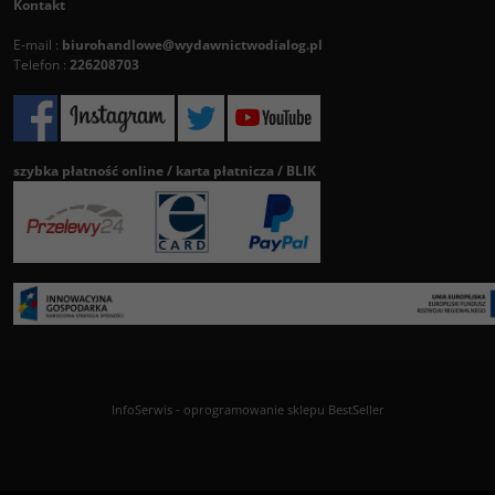
Kontakt
E-mail :
biurohandlowe@wydawnictwodialog.pl
Telefon :
226208703
szybka płatność online / karta płatnicza / BLIK
InfoSerwis
-
oprogramowanie sklepu BestSeller