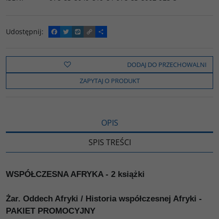
Udostępnij
:
F
T
W
C
P
a
w
y
o
o
c
i
k
p
d
e
t
o
y
z
b
t
p
L
i
DODAJ DO PRZECHOWALNI
o
e
i
e
o
r
n
l
ZAPYTAJ O PRODUKT
k
k
s
i
ę
OPIS
SPIS TREŚCI
WSPÓŁCZESNA AFRYKA - 2 książki
Żar. Oddech Afryki / Historia współczesnej Afryki -
PAKIET PROMOCYJNY