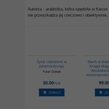
Autorka - arabistka, która spędziła w Kairze
nie przeszkadza jej rzeczowo i obiektywni
00220G
Życie codzienne w
Skarb w słow
Johannesburgu
Księga Maga
Abubakara
Pater Dobek
komentarzem
30.00
99.0
PLN
ZOBACZ
ZO