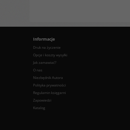
Informacje
Druk na życzenie
Opcje i koszty wysyłki
Jak zamawiać?
O nas
Niezbędnik Autora
Polityka prywatności
Regulamin księgarni
Zapowiedzi
Katalog