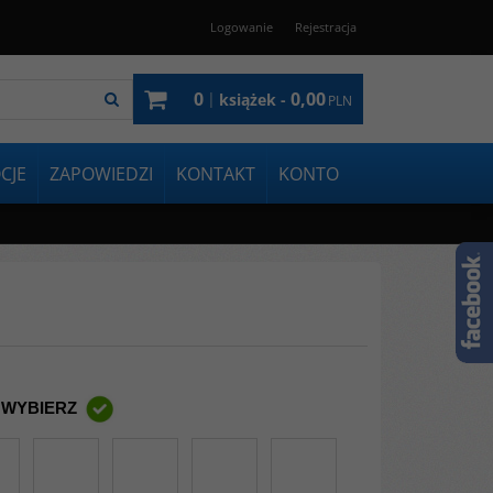
Logowanie
Rejestracja
0
0,00
|
książek -
PLN
CJE
ZAPOWIEDZI
KONTAKT
KONTO
 WYBIERZ