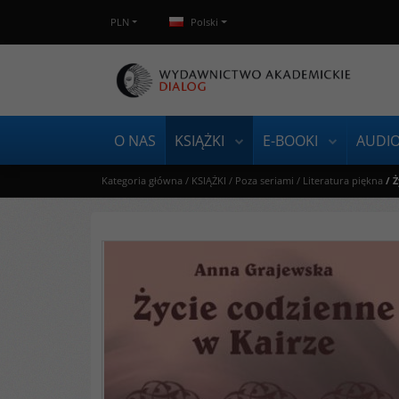
PLN
Polski
O NAS
KSIĄŻKI
E-BOOKI
AUDI
Kategoria główna
/
KSIĄŻKI
/
Poza seriami
/
Literatura piękna
/
Ż