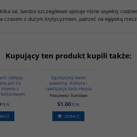
 kilka lat, bardzo szczegółowo opisuje różne aspekty codzie
e, a czasem z dużym krytycyzmem, patrzeć na egipską rzecz
Kupujący ten produkt kupili także:
G1160
00152G
ach zaklęty.
Egzotyczny świat
na Jari Ce
sawanny. Kultura i
 Imama z
cywilizacja ludu Hausa
 kulturowym
Piłaszewicz Stanisław
0
51.00
PLN
PLN
BACZ
ZOBACZ