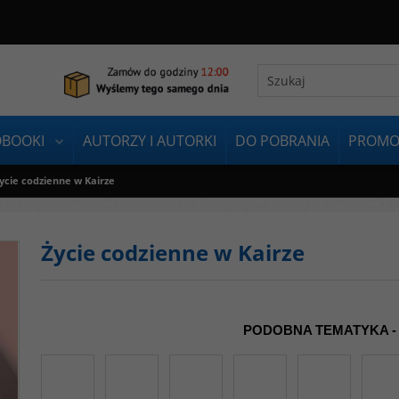
OBOOKI
AUTORZY I AUTORKI
DO POBRANIA
PROMO
ycie codzienne w Kairze
Życie codzienne w Kairze
PODOBNA TEMATYKA -