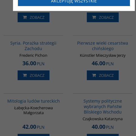
AKCEPTUJĘ WSZYSTKIE
50.00
33.00
PLN
PLN
ZOBACZ
ZOBACZ
G586
00075G
Syria. Porażka strategii
Pierwsze wieki cesarstwa
Zachodu
chińskiego
Frederic Pichon
Künstler Mieczysław Jerzy
36.00
46.00
PLN
PLN
ZOBACZ
ZOBACZ
G549
00008G
Mitologia ludów tureckich
Systemy polityczne
wybranych Państw
Łabęcka-Koecherowa
Bliskiego Wschodu
Małgorzata
Czajkowska Katarzyna
42.00
40.00
PLN
PLN