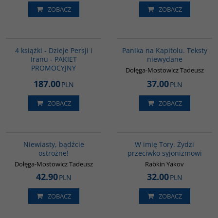
ZOBACZ
ZOBACZ
GPA05
G1028
4 książki - Dzieje Persji i
Panika na Kapitolu. Teksty
Iranu - PAKIET
niewydane
PROMOCYJNY
Dołęga-Mostowicz Tadeusz
187.00
37.00
PLN
PLN
ZOBACZ
ZOBACZ
00302G
G315
Niewiasty, bądźcie
W imię Tory. Żydzi
ostrożne!
przeciwko syjonizmowi
Dołęga-Mostowicz Tadeusz
Rabkin Yakov
42.90
32.00
PLN
PLN
ZOBACZ
ZOBACZ