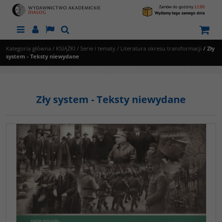
Menu
Panel
Lang
Szukaj
Kategoria główna
/
KSIĄŻKI
/
Serie i tematy
/
Literatura okresu transformacji
/
Zły
system - Teksty niewydane
Zły system - Teksty niewydane