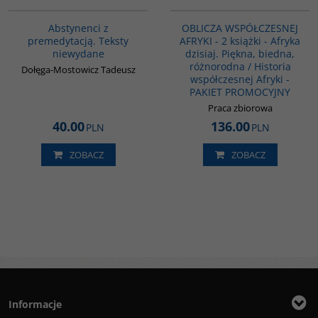
G1024
G1120
Abstynenci z
OBLICZA WSPÓŁCZESNEJ
premedytacją. Teksty
AFRYKI - 2 książki - Afryka
niewydane
dzisiaj. Piękna, biedna,
różnorodna / Historia
Dołęga-Mostowicz Tadeusz
współczesnej Afryki -
PAKIET PROMOCYJNY
Praca zbiorowa
40.00
136.00
PLN
PLN
ZOBACZ
ZOBACZ
Informacje