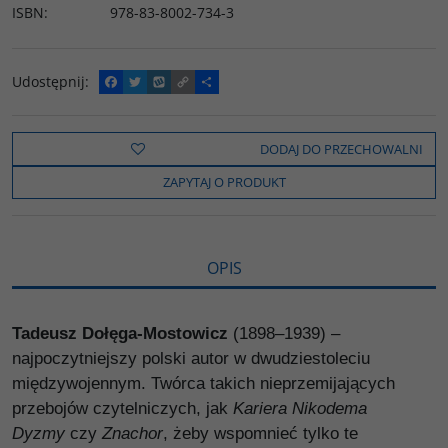
ISBN
:
978-83-8002-734-3
Udostępnij
:
F
T
W
C
P
a
w
y
o
o
c
i
k
p
d
e
t
o
y
z
b
t
p
L
i
DODAJ DO PRZECHOWALNI
o
e
i
e
o
r
n
l
ZAPYTAJ O PRODUKT
k
k
s
i
ę
OPIS
Tadeusz Dołęga-Mostowicz
(1898–1939) –
najpoczytniejszy polski autor w dwudziestoleciu
międzywojennym. Twórca takich nieprzemijających
przebojów czytelniczych, jak
Kariera Nikodema
Dyzmy
czy
Znachor
, żeby wspomnieć tylko te