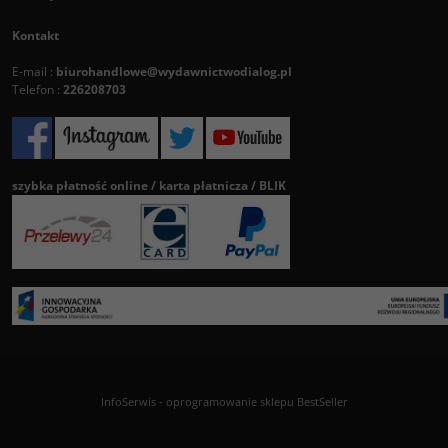
Kontakt
E-mail :
biurohandlowe@wydawnictwodialog.pl
Telefon :
226208703
szybka płatność online / karta płatnicza / BLIK
InfoSerwis
-
oprogramowanie sklepu BestSeller