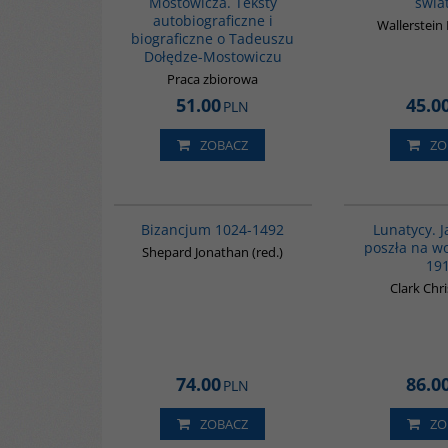
Mostowicza. Teksty
świa
autobiograficzne i
Wallerstei
biograficzne o Tadeuszu
Dołędze-Mostowiczu
Praca zbiorowa
51.00
45.0
PLN
ZOBACZ
ZO
00102G
Bizancjum 1024-1492
Lunatycy. 
poszła na w
Shepard Jonathan (red.)
19
Clark Chr
74.00
86.0
PLN
ZOBACZ
ZO