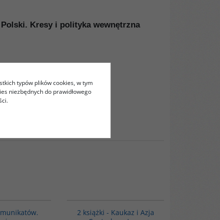
 Polski. Kresy i polityka wewnętrzna
acz książkę
stkich typów plików cookies, w tym
kies niezbędnych do prawidłowego
ci.
z książkę
G1190
PAG1016
omunikatów.
2 książki - Kaukaz i Azja