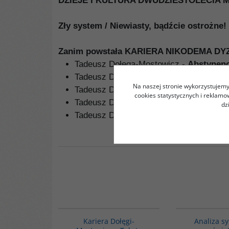
DZIEJE I KULTURA DWUDZIESTOLECIA M
Zły system / Niewiasty, bądźcie ostrożne!
Zanim powstała KARIERA NIKODEMA DY
Tadeusz Dołęga-Mostowicz -
Abstynenc
Tadeusz Dołęga-Mostowicz -
Niewiasty
Na naszej stronie wykorzystujemy 
Tadeusz Dołęga-Mostowicz -
Zły syste
cookies statystycznych i reklam
Tadeusz Dołęga-Mostowicz -
Panika na
dz
Tadeusz Dołęga-Mostowicz -
Dwór Pols
G1193
Kariera Dołęgi-
Analiza s