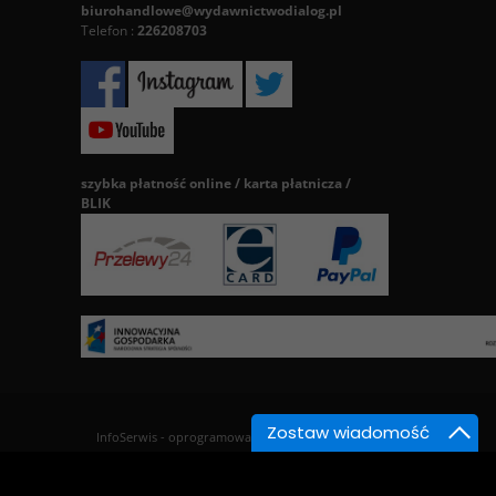
biurohandlowe@wydawnictwodialog.pl
Telefon :
226208703
szybka płatność online / karta płatnicza /
BLIK
Zostaw wiadomość
InfoSerwis
-
oprogramowanie sklepu BestSeller