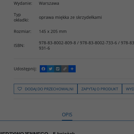
Wydanie
:
Warszawa
Typ
oprawa miękka ze skrzydełkami
okładki
:
Rozmiar
:
145 x 205 mm
978-83-8002-809-8 / 978-83-8002-733-6 / 978-83
ISBN
:
931-6
Udostępnij
:
F
T
W
C
P
a
w
y
o
o
c
i
k
p
d
e
t
o
y
z
b
t
p
L
i
DODAJ DO PRZECHOWALNI
ZAPYTAJ O PRODUKT
WYD
o
e
i
e
o
r
n
l
k
k
s
i
ę
OPIS