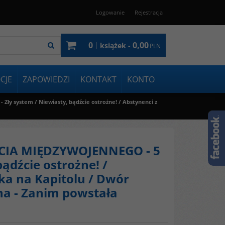
Logowanie
Rejestracja
0
0,00
|
książek -
PLN
CJE
ZAPOWIEDZI
KONTAKT
KONTO
ły system / Niewiasty, bądźcie ostrożne! / Abstynenci z
ECIA MIĘDZYWOJENNEGO - 5
bądźcie ostrożne! /
ka na Kapitolu / Dwór
zna - Zanim powstała