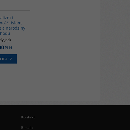
G139
alizm i
ość. Islam,
e a narodziny
chodu
y Jack
00
PLN
ZOBACZ
Kontakt
E-mail :