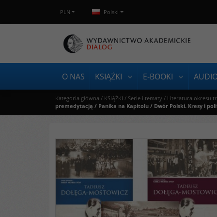
PLN
Polski
O NAS
KSIĄŻKI
E-BOOKI
AUDI
Kategoria główna
/
KSIĄŻKI
/
Serie i tematy
/
Literatura okresu t
premedytacją / Panika na Kapitolu / Dwór Polski. Kresy i