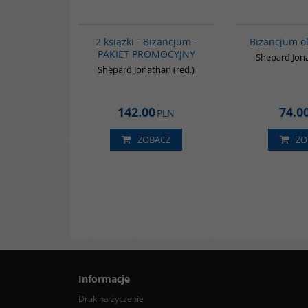
GPA50
BESTSELLER
2 książki - Bizancjum -
Bizancjum o
PAKIET PROMOCYJNY
Shepard Jona
Shepard Jonathan (red.)
142.00
74.0
PLN
ZOBACZ
ZO
Informacje
Druk na życzenie