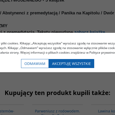
IĘDZYWOJENNEGO - 5 książek
 / Abstynenci z premedytacją / Panika na Kapitolu / Dwór
ZMY
i z premedytacją. Teksty niewydane
zobacz książkę
. Bądźcie ostrożne! Opowiadania i teksty niewydane
zob
pliki cookies. Klikając „Akceptuję wszystkie” wyrażasz zgodę na stosowanie wszy
m. Teksty niewydane
zobacz książkę
owych. Klikając „Odmawiam” wyrażasz zgodę na stosowanie wyłącznie plików coo
 Kapitolu. Teksty niewydane
zobacz książkę
iałania strony. Więcej informacji o plikach cookies znajdziesz w Polityce prywatnoś
ki. Kresy i polityka wewnętrzna. Teksty niewydane
zobac
ODMAWIAM
AKCEPTUJĘ WSZYSTKIE
Kupujący ten produkt kupili także:
00049G
G1189
BESTSELLER
ystemów-
Parweniusz z rodowodem.
Lawina k