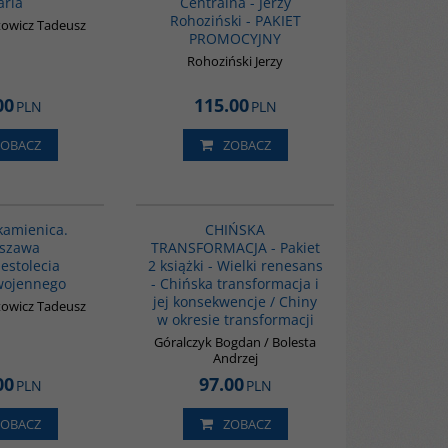
aria
Centralna - Jerzy
Rohoziński - PAKIET
owicz Tadeusz
PROMOCYJNY
Rohoziński Jerzy
00
115.00
PLN
PLN
ZOBACZ
ZOBACZ
G1188
PAG1086
kamienica.
CHIŃSKA
szawa
TRANSFORMACJA - Pakiet
estolecia
2 książki - Wielki renesans
wojennego
- Chińska transformacja i
jej konsekwencje / Chiny
owicz Tadeusz
w okresie transformacji
Góralczyk Bogdan / Bolesta
Andrzej
00
97.00
PLN
PLN
ZOBACZ
ZOBACZ