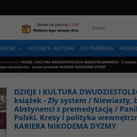
OBOOKI
AUTORZY I AUTORKI
DO POBRANIA
PROMO
ransformacji
/
DZIEJE I KULTURA DWUDZIESTOLECIA MIĘDZYWOJENNEGO - 5 książek - Z
 polityka wewnętrzna - Zanim powstała KARIERA NIKODEMA DYZMY
DZIEJE I KULTURA DWUDZIESTOL
książek - Zły system / Niewiasty, 
Abstynenci z premedytacją / Pani
Polski. Kresy i polityka wewnętr
KARIERA NIKODEMA DYZMY