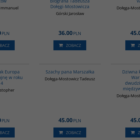
tów
Biografia Tadeusza
V
Dołęgi-Mostowicza
n Immanuel
Dołęga-Most
Górski Jarosław
0
36.00
45.
PLN
PLN
BACZ
ZOBACZ
G628
G1204
BESTSELLER
Jak Europa
Szachy pana Marszałka
Dziwna 
ojnę w roku
War
Dołęga-Mostowicz Tadeusz
14
dwudzi
między
istopher
Dołęga-Most
0
45.00
45.
PLN
PLN
BACZ
ZOBACZ