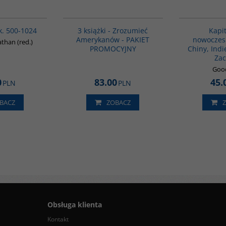
00088G
GPA33
k. 500-1024
3 książki - Zrozumieć
Kapit
Amerykanów - PAKIET
nowoczesn
than (red.)
PROMOCYJNY
Chiny, Indi
Za
Good
0
83.00
45.
PLN
PLN
BACZ
ZOBACZ
Obsługa klienta
Kontakt