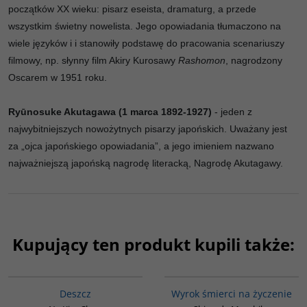
początków XX wieku: pisarz eseista, dramaturg, a przede
wszystkim świetny nowelista. Jego opowiadania tłumaczono na
wiele języków i i stanowiły podstawę do pracowania scenariuszy
filmowy, np. słynny film Akiry Kurosawy
Rashomon
, nagrodzony
Oscarem w 1951 roku.
Ryūnosuke Akutagawa (1 marca 1892-1927)
- jeden z
najwybitniejszych nowożytnych pisarzy japońskich. Uważany jest
za „ojca japońskiego opowiadania”, a jego imieniem nazwano
najważniejszą japońską nagrodę literacką, Nagrodę Akutagawy.
Kupujący ten produkt kupili także:
G1032
G338
Deszcz
Wyrok śmierci na życzenie