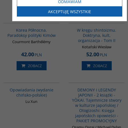
ODMAWIAM
ZOBACZ
ZOBACZ
AKCEPTUJĘ WSZYSTKIE
00089G
G564
Korea Północna.
W kręgu shintoizmu.
Paradoksy polityki Kimów
Doktryna, kult,
organizacja - Tom II
Courmont Barthélémy
Kotański Wiesław
42.00
52.00
PLN
PLN
ZOBACZ
ZOBACZ
00171G
PAG1134
Opowiadania (wydanie
DEMONY I LEGENDY
chińsko-polskie)
JAPONII - 2 książki -
YŌKAI. Tajemnicze stwory
Lu Xun
w kulturze japońskiej /
Otogizoshi: Księga
japońskich opowieści -
PAKIET PROMOCYJNY
Osamu Dazai / Michael Dylan