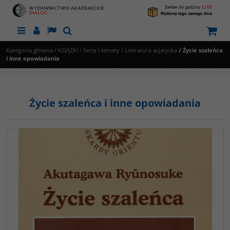
Menu
Panel
Lang
Szukaj
Kategoria główna
/
KSIĄŻKI
/
Serie i tematy
/
Literatura azjatycka
/
Życie szaleńca
i inne opowiadania
Życie szaleńca i inne opowiadania