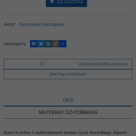
DO KOSZYKA
Autor
:
Ryunosuke Akutagawa
Udostępnij
:
F
T
W
C
P
a
w
y
o
o
c
i
k
p
d
e
t
o
y
z
b
t
p
L
i
DODAJ DO PRZECHOWALNI
o
e
i
e
o
r
n
l
ZAPYTAJ O PRODUKT
k
k
s
i
ę
OPIS
MATERIAŁY DO POBRANIA
Autor to jedna z wybitniejszych postaci życia literackiego Japonii