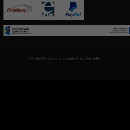
InfoSerwis
-
oprogramowanie sklepu BestSeller