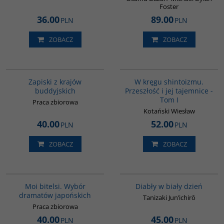
Foster
36.00
89.00
PLN
PLN
ZOBACZ
ZOBACZ
00068G
G461
Zapiski z krajów
W kręgu shintoizmu.
buddyjskich
Przeszłość i jej tajemnice -
Tom I
Praca zbiorowa
Kotański Wiesław
40.00
52.00
PLN
PLN
ZOBACZ
ZOBACZ
G573
G1201
Moi bitelsi. Wybór
Diabły w biały dzień
dramatów japońskich
Tanizaki Jun’ichirō
Praca zbiorowa
40.00
45.00
PLN
PLN