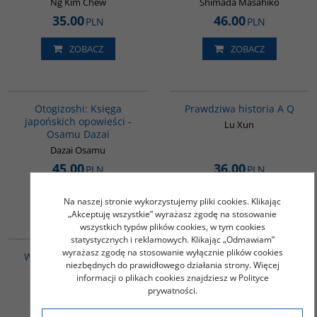
Ng Kim Chew
Shimada Masahiko
35.00
46.00
PLN
PLN
ZOBACZ
ZOBACZ
G1004
G648
Otogizoshi: Księga
Prawdziwa historia A Q
japońskich opowieści -
Lu Xun
Osamu Dazai
Dazai Osamu
45.00
36.00
PLN
PLN
ZOBACZ
ZOBACZ
Na naszej stronie wykorzystujemy pliki cookies. Klikając
„Akceptuję wszystkie” wyrażasz zgodę na stosowanie
wszystkich typów plików cookies, w tym cookies
G649
G1014
statystycznych i reklamowych. Klikając „Odmawiam”
wyrażasz zgodę na stosowanie wyłącznie plików cookies
W poszukiwaniu duszy
Nie mam własnego
niezbędnych do prawidłowego działania strony. Więcej
imienia. Opowiadania
Kimura Tadataka
informacji o plikach cookies znajdziesz w Polityce
Yu Hua
prywatności.
23.00
36.00
PLN
PLN