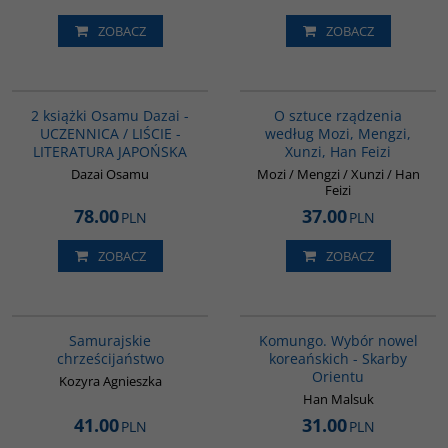
ZOBACZ
ZOBACZ
PAG1175
G588
BESTSELLER
2 książki Osamu Dazai -
O sztuce rządzenia
UCZENNICA / LIŚCIE -
według Mozi, Mengzi,
LITERATURA JAPOŃSKA
Xunzi, Han Feizi
Dazai Osamu
Mozi / Mengzi / Xunzi / Han
Feizi
78.00
37.00
PLN
PLN
ZOBACZ
ZOBACZ
G530
00229G
Samurajskie
Komungo. Wybór nowel
chrześcijaństwo
koreańskich - Skarby
Orientu
Kozyra Agnieszka
Han Malsuk
41.00
31.00
PLN
PLN