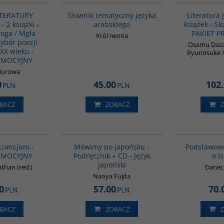
ITERATURY
Słownik tematyczny języka
Literatura
 2 książki -
arabskiego
książek - Sk
oga / Mgła
PAKIET 
Król Iwona
ybór poezji
Osamu Daza
 XX wieku -
Ryunosuke /
OMOCYJNY
biorowa
0
45.00
102
PLN
PLN
BACZ
ZOBACZ
GPA50
G187
BESTSELLER
Bizancjum -
Mówimy po japońsku -
Podstawow
OMOCYJNY
Podręcznik + CD - Język
o I
japoński
than (red.)
Daneck
Naoya Fujita
0
57.00
70.
PLN
PLN
BACZ
ZOBACZ