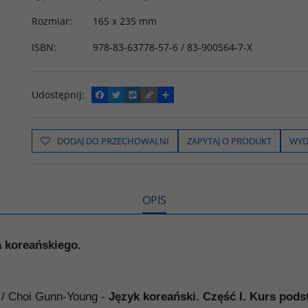
Rozmiar
:
165 x 235 mm
ISBN
:
978-83-63778-57-6 / 83-900564-7-X
Udostępnij
:
F
T
W
C
P
a
w
y
o
o
c
i
k
p
d
e
t
o
y
z
b
t
p
L
i
DODAJ DO PRZECHOWALNI
ZAPYTAJ O PRODUKT
WYD
o
e
i
e
o
r
n
l
k
k
s
i
ę
OPIS
a koreańskiego.
 / Choi Gunn-Young -
Język koreański. Część I. Kurs pod