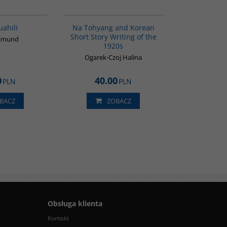
G546
G190
uahili
Na Tohyang and Korean
Short Story Writing of the
ajmund
1920s
Ogarek-Czoj Halina
0
40.00
PLN
PLN
BACZ
ZOBACZ
Obsługa klienta
Kontakt