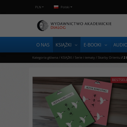
PLN
Polski
O NAS
KSIĄŻKI
E-BOOKI
AUDI
Kategoria główna
/
KSIĄŻKI
/
Serie i tematy
/
Skarby Orientu
/
2 
BESTSEL