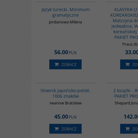
Język turecki. Minimum
KLASYKA L
gramatyczne
KOREAŃSKIEJ -
Matczyna dr
Jordanowa Milena
jedwabna. W
koreańskiej
PAKIET PR
Praca z
56.00
33.0
PLN
ZOBACZ
ZO
G580
Słownik japońsko-polski.
2 książki - 
1006 znaków
PAKIET PR
Iwanow Bratisław
Shepard Jona
45.00
142.0
PLN
ZOBACZ
ZO