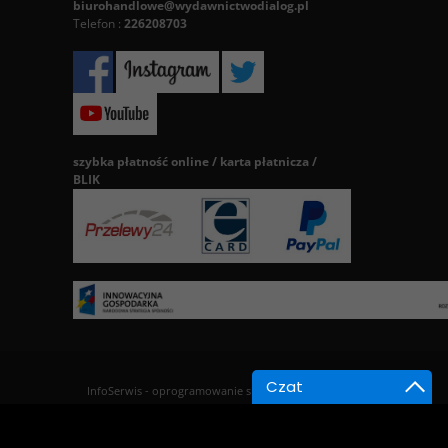
biurohandlowe@wydawnictwodialog.pl
Telefon :
226208703
szybka płatność online / karta płatnicza /
BLIK
Czat
InfoSerwis
-
oprogramowanie sklepu BestSeller