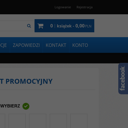
Logowanie
Rejestracja
0
0,00
|
książek -
PLN
CJE
ZAPOWIEDZI
KONTAKT
KONTO
KIET PROMOCYJNY
 WYBIERZ