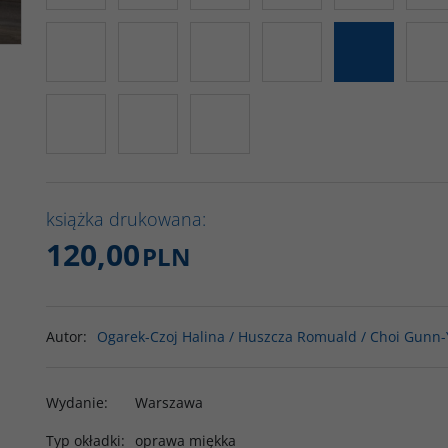
książka drukowana:
120,00
PLN
Autor
:
Ogarek-Czoj Halina / Huszcza Romuald / Choi Gunn
Wydanie
:
Warszawa
Typ okładki
:
oprawa miękka