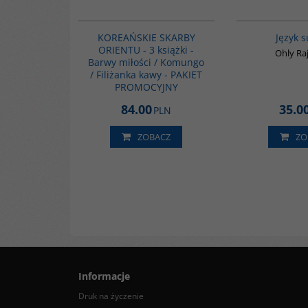
PAG1029
KOREAŃSKIE SKARBY
Język s
ORIENTU - 3 książki -
Ohly R
Barwy miłości / Komungo
/ Filiżanka kawy - PAKIET
PROMOCYJNY
84.00
35.0
PLN
ZOBACZ
ZO
Informacje
Druk na życzenie