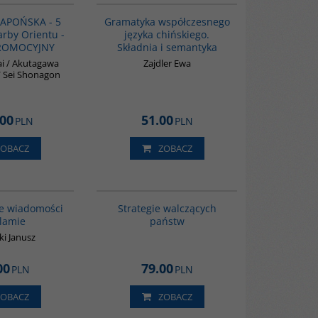
 JAPOŃSKA - 5
Gramatyka współczesnego
arby Orientu -
języka chińskiego.
PROMOCYJNY
Składnia i semantyka
i / Akutagawa
Zajdler Ewa
 Sei Shonagon
.00
51.00
PLN
PLN
ZOBACZ
ZOBACZ
00035G
G1200
BESTSELLER
e wiadomości
Strategie walczących
slamie
państw
i Janusz
00
79.00
PLN
PLN
ZOBACZ
ZOBACZ