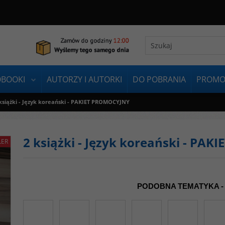
OBOOKI
AUTORZY I AUTORKI
DO POBRANIA
PROMO
książki - Język koreański - PAKIET PROMOCYJNY
2 książki - Język koreański - PA
LER
PODOBNA TEMATYKA -