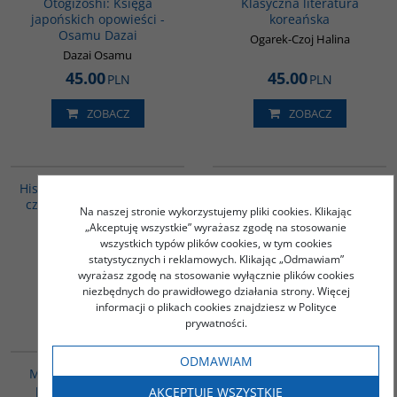
Otogizoshi: Księga
Klasyczna literatura
japońskich opowieści -
koreańska
Osamu Dazai
Ogarek-Czoj Halina
Dazai Osamu
45.00
45.00
PLN
PLN
ZOBACZ
ZOBACZ
00041G
00238G
BESTSELLER
Historia Persji - Tom I - Od
Filiżanka kawy. Wybór
czasów najdawniejszych
nowel koreańskich -
Na naszej stronie wykorzystujemy pliki cookies. Klikając
do najazdu Arabów
Skarby Orientu
„Akceptuję wszystkie” wyrażasz zgodę na stosowanie
Składanek Bogdan
Han Malsuk
wszystkich typów plików cookies, w tym cookies
statystycznych i reklamowych. Klikając „Odmawiam”
56.00
32.00
PLN
PLN
wyrażasz zgodę na stosowanie wyłącznie plików cookies
niezbędnych do prawidłowego działania strony. Więcej
ZOBACZ
ZOBACZ
informacji o plikach cookies znajdziesz w Polityce
prywatności.
00260G
G1201
ODMAWIAM
Mgła jedwabna. Wybór
Diabły w biały dzień
poezji koreańskiej XX
AKCEPTUJĘ WSZYSTKIE
Tanizaki Jun’ichirō