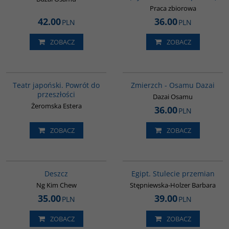
Praca zbiorowa
42.00
36.00
PLN
PLN
ZOBACZ
ZOBACZ
G560
00309G
Teatr japoński. Powrót do
Zmierzch - Osamu Dazai
przeszłości
Dazai Osamu
Żeromska Estera
36.00
PLN
ZOBACZ
ZOBACZ
G1032
G055
Deszcz
Egipt. Stulecie przemian
Ng Kim Chew
Stępniewska-Holzer Barbara
35.00
39.00
PLN
PLN
ZOBACZ
ZOBACZ