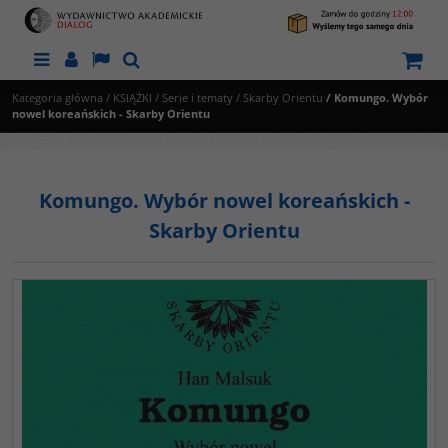
Menu
Panel
Lang
Szukaj
Kategoria główna
/
KSIĄŻKI
/
Serie i tematy
/
Skarby Orientu
/
Komungo. Wybór
nowel koreańskich - Skarby Orientu
Komungo. Wybór nowel koreańskich -
Skarby Orientu