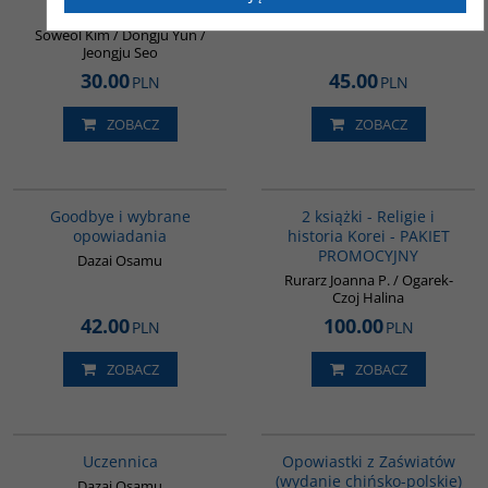
wieku
Soweol Kim / Dongju Yun /
Jeongju Seo
30.00
45.00
PLN
PLN
ZOBACZ
ZOBACZ
G1038
PAG1012
BESTSELLER
Goodbye i wybrane
2 książki - Religie i
opowiadania
historia Korei - PAKIET
PROMOCYJNY
Dazai Osamu
Rurarz Joanna P. / Ogarek-
Czoj Halina
42.00
100.00
PLN
PLN
ZOBACZ
ZOBACZ
G1000
G1018
Uczennica
Opowiastki z Zaświatów
(wydanie chińsko-polskie)
Dazai Osamu