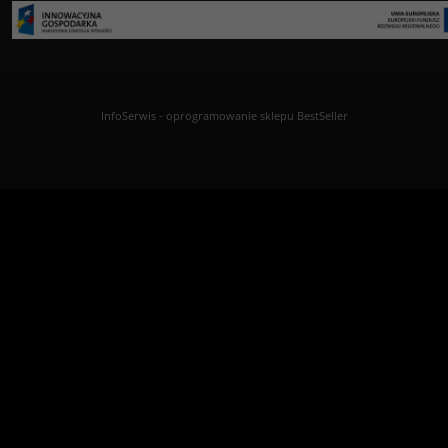
InfoSerwis
-
oprogramowanie sklepu BestSeller