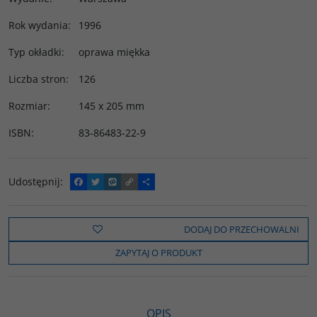
Rok wydania
:
1996
Typ okładki
:
oprawa miękka
Liczba stron
:
126
Rozmiar
:
145 x 205 mm
ISBN
:
83-86483-22-9
Udostępnij
:
F
T
W
C
P
a
w
y
o
o
c
i
k
p
d
e
t
o
y
z
b
t
p
L
i
DODAJ DO PRZECHOWALNI
o
e
i
e
o
r
n
l
ZAPYTAJ O PRODUKT
k
k
s
i
ę
OPIS