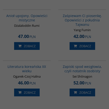
00137G
G1132
BESTSELLER
BESTSELLER
Anioł upojony. Opowieści
Zaśpiewam Ci piosenkę.
mistyczne
Opowieści z południa
Tajwanu
Dżalaloddin Rumi
Yang Fumin
47.00
42.00
PLN
PLN
ZOBACZ
ZOBACZ
00242G
00009G
Literatura koreańska XX
Zapiski spod wezgłowia,
wieku
czyli notatnik osobisty
Ogarek-Czoj Halina
Sei Shōnagon
46.00
52.00
PLN
PLN
ZOBACZ
ZOBACZ