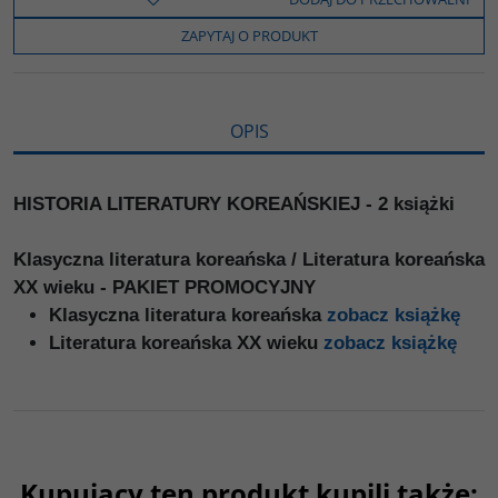
o
e
i
e
o
r
n
l
ZAPYTAJ O PRODUKT
k
k
s
i
ę
OPIS
HISTORIA LITERATURY KOREAŃSKIEJ - 2 książki
Klasyczna literatura koreańska / Literatura koreańska
XX wieku - PAKIET PROMOCYJNY
Klasyczna literatura koreańska
zobacz książkę
Literatura koreańska XX wieku
zobacz książkę
Kupujący ten produkt kupili także: