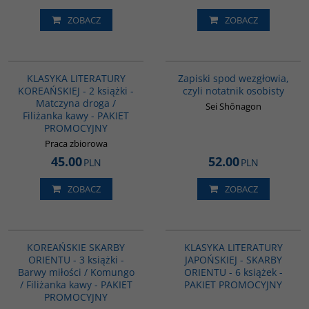
ZOBACZ
ZOBACZ
PAG1093
00009G
KLASYKA LITERATURY
Zapiski spod wezgłowia,
KOREAŃSKIEJ - 2 książki -
czyli notatnik osobisty
Matczyna droga /
Sei Shōnagon
Filiżanka kawy - PAKIET
PROMOCYJNY
Praca zbiorowa
45.00
52.00
PLN
PLN
ZOBACZ
ZOBACZ
PAG1029
PAG1040
KOREAŃSKIE SKARBY
KLASYKA LITERATURY
ORIENTU - 3 książki -
JAPOŃSKIEJ - SKARBY
Barwy miłości / Komungo
ORIENTU - 6 książek -
/ Filiżanka kawy - PAKIET
PAKIET PROMOCYJNY
PROMOCYJNY