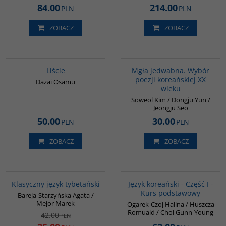
84.00
214.00
PLN
PLN
ZOBACZ
ZOBACZ
G1174
00260G
Liście
Mgła jedwabna. Wybór
poezji koreańskiej XX
Dazai Osamu
wieku
Soweol Kim / Dongju Yun /
Jeongju Seo
50.00
30.00
PLN
PLN
ZOBACZ
ZOBACZ
00600G
G124
PROMOCJA
BESTSELLER
Klasyczny język tybetański
Język koreański - Część I -
Kurs podstawowy
Bareja-Starzyńska Agata /
Mejor Marek
Ogarek-Czoj Halina / Huszcza
Romuald / Choi Gunn-Young
42.00
PLN