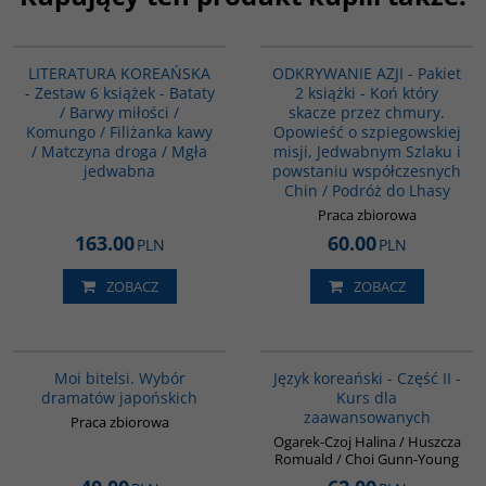
PAG1164
PAG1102
LITERATURA KOREAŃSKA
ODKRYWANIE AZJI - Pakiet
- Zestaw 6 książek - Bataty
2 książki - Koń który
/ Barwy miłości /
skacze przez chmury.
Komungo / Filiżanka kawy
Opowieść o szpiegowskiej
/ Matczyna droga / Mgła
misji, Jedwabnym Szlaku i
jedwabna
powstaniu współczesnych
Chin / Podróż do Lhasy
Praca zbiorowa
163.00
60.00
PLN
PLN
ZOBACZ
ZOBACZ
G573
G125
Moi bitelsi. Wybór
Język koreański - Część II -
dramatów japońskich
Kurs dla
zaawansowanych
Praca zbiorowa
Ogarek-Czoj Halina / Huszcza
Romuald / Choi Gunn-Young