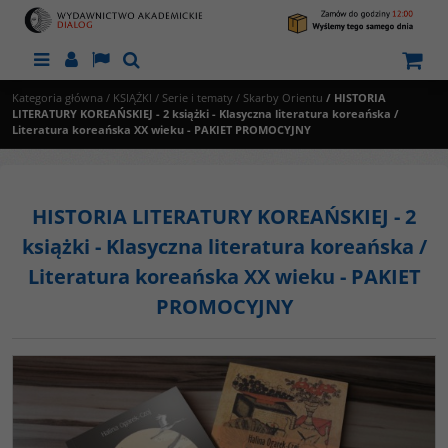
Menu
Panel
Lang
Szukaj
Kategoria główna
/
KSIĄŻKI
/
Serie i tematy
/
Skarby Orientu
/
HISTORIA
LITERATURY KOREAŃSKIEJ - 2 książki - Klasyczna literatura koreańska /
Literatura koreańska XX wieku - PAKIET PROMOCYJNY
HISTORIA LITERATURY KOREAŃSKIEJ - 2
książki - Klasyczna literatura koreańska /
Literatura koreańska XX wieku - PAKIET
PROMOCYJNY