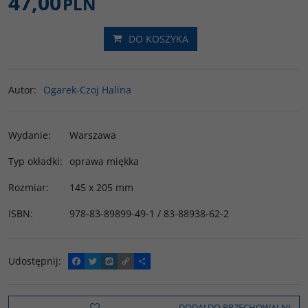
47,00
PLN
DO KOSZYKA
Autor
:
Ogarek-Czoj Halina
Wydanie
:
Warszawa
Typ okładki
:
oprawa miękka
Rozmiar
:
145 x 205 mm
ISBN
:
978-83-89899-49-1 / 83-88938-62-2
Udostępnij
:
F
T
W
C
P
a
w
y
o
o
c
i
k
p
d
e
t
o
y
z
b
t
p
L
i
DODAJ DO PRZECHOWALNI