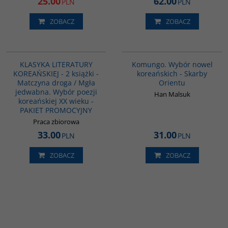
25.00
62.00
PLN
PLN
ZOBACZ
ZOBACZ
PAG1095
00229G
KLASYKA LITERATURY
Komungo. Wybór nowel
KOREAŃSKIEJ - 2 książki -
koreańskich - Skarby
Matczyna droga / Mgła
Orientu
jedwabna. Wybór poezji
Han Malsuk
koreańskiej XX wieku -
PAKIET PROMOCYJNY
Praca zbiorowa
33.00
31.00
PLN
PLN
ZOBACZ
ZOBACZ