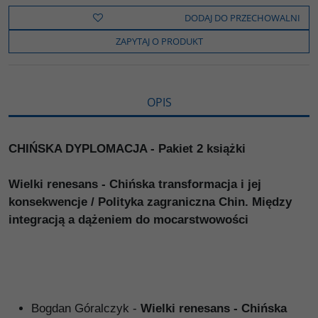
e
t
o
y
z
b
t
p
L
i
DODAJ DO PRZECHOWALNI
o
e
i
e
o
r
n
l
ZAPYTAJ O PRODUKT
k
k
s
i
ę
OPIS
CHIŃSKA DYPLOMACJA - Pakiet 2 książki
Wielki renesans - Chińska transformacja i jej
konsekwencje / Polityka zagraniczna Chin. Między
integracją a dążeniem do mocarstwowości
Bogdan Góralczyk -
Wielki renesans - Chińska