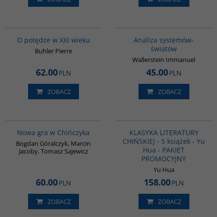
G208
00049G
BESTSELLER
O potędze w XXI wieku
Analiza systemów-
światów
Buhler Pierre
Wallerstein Immanuel
62.00
45.00
PLN
PLN
ZOBACZ
ZOBACZ
G1205
PAG1011
BESTSELLER
Nowa gra w Chińczyka
KLASYKA LITERATURY
CHIŃSKIEJ - 5 książek - Yu
Bogdan Góralczyk, Marcin
Hua - PAKIET
Jacoby, Tomasz Sajewicz
PROMOCYJNY
Yu Hua
60.00
158.00
PLN
PLN
ZOBACZ
ZOBACZ