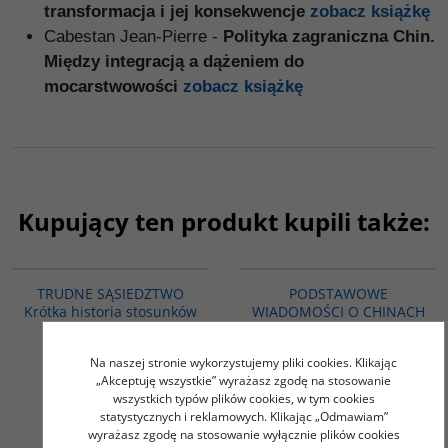
transformacja i jej konsekwencje
zobacz książkę
Cabestan Jean-Pierre
-
Polityka zagraniczna Chin.
Między integracją a dążeniem do
mocarstwowości
zobacz książkę
Kupujący ten produkt kupili także:
G1220
PAG1088
BESTSELLER
TRUDNE SĄSIEDZTWO
PODSTAWOWE
Krótka historia stosunków
WIADOMOŚCI O CHINACH
japońsko-rosyjskich
- Pakiet 2 książki -
Zrozumieć Chińczyków.
Potocka Elżbieta
Na naszej stronie wykorzystujemy pliki cookies. Klikając
Kulturowe kody
„Akceptuję wszystkie” wyrażasz zgodę na stosowanie
społeczności chińskich /
wszystkich typów plików cookies, w tym cookies
Chiny w dziesięciu
statystycznych i reklamowych. Klikając „Odmawiam”
słowach
wyrażasz zgodę na stosowanie wyłącznie plików cookies
Yu Hua / Zajdler Ewa