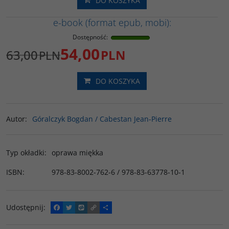
DO KOSZYKA
e-book (format epub, mobi):
Dostępność
:
54,00
63,00
PLN
PLN
DO KOSZYKA
Autor
:
Góralczyk Bogdan / Cabestan Jean-Pierre
Typ okładki
:
oprawa miękka
ISBN
:
978-83-8002-762-6 / 978-83-63778-10-1
Udostępnij
:
F
T
W
C
P
a
w
y
o
o
c
i
k
p
d