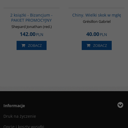
GPA50
00252G
BESTSELLER
2 książki - Bizancjum -
Chiny. Wielki skok w mgłę
PAKIET PROMOCYJNY
Grésillon Gabriel
Shepard Jonathan (red.)
142.00
40.00
PLN
PLN
ZOBACZ
ZOBACZ
Informacje
Druk na życzenie
Opcje i koszty wysyłki