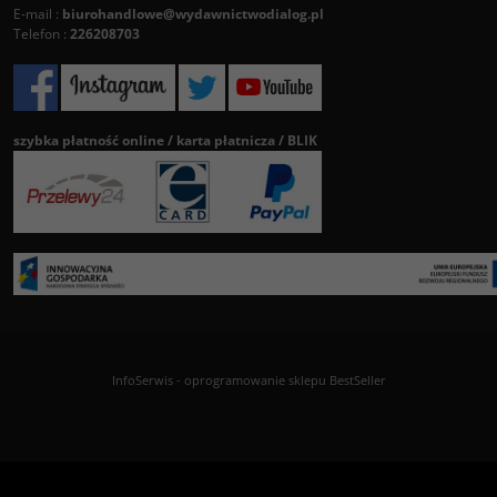
E-mail :
biurohandlowe@wydawnictwodialog.pl
Telefon :
226208703
szybka płatność online / karta płatnicza / BLIK
InfoSerwis
-
oprogramowanie sklepu BestSeller