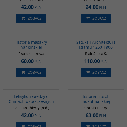
42.00
24.00
PLN
PLN
ZOBACZ
ZOBACZ
G1147
G287
Historia masakry
Sztuka i Architektura
nankińskiej
Islamu 1250-1800
Praca zbiorowa
Blair Sheila S.
60.00
110.00
PLN
PLN
ZOBACZ
ZOBACZ
G166
G082
Leksykon wiedzy o
Historia filozofii
Chinach współczesnych
muzułmańskiej
Sanjuan Thierry (red.)
Corbin Henry
42.00
63.00
PLN
PLN
ZOBACZ
ZOBACZ