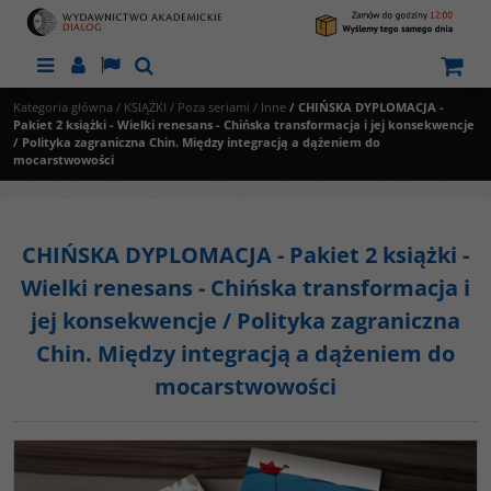
Menu
Panel
Lang
Szukaj
Kategoria główna
/
KSIĄŻKI
/
Poza seriami
/
Inne
/
CHIŃSKA DYPLOMACJA -
Pakiet 2 książki - Wielki renesans - Chińska transformacja i jej konsekwencje
/ Polityka zagraniczna Chin. Między integracją a dążeniem do
mocarstwowości
CHIŃSKA DYPLOMACJA - Pakiet 2 książki -
Wielki renesans - Chińska transformacja i
jej konsekwencje / Polityka zagraniczna
Chin. Między integracją a dążeniem do
mocarstwowości