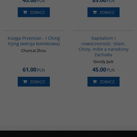
45.00
89.00
PLN
PLN
ZOBACZ
ZOBACZ
G160
G139
BESTSELLER
Księga Przemian - I Ching
Kapitalizm i
Yijing (wersja komiksowa)
nowoczesność. Islam,
Chiny, Indie a narodziny
Chuncai Zhou
Zachodu
Goody Jack
61.00
45.00
PLN
PLN
ZOBACZ
ZOBACZ