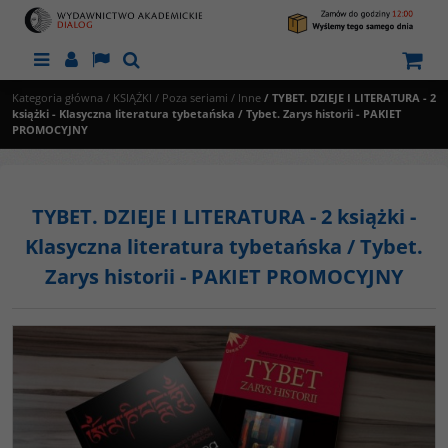
Menu
Panel
Lang
Szukaj
Kategoria główna
/
KSIĄŻKI
/
Poza seriami
/
Inne
/
TYBET. DZIEJE I LITERATURA - 2
książki - Klasyczna literatura tybetańska / Tybet. Zarys historii - PAKIET
PROMOCYJNY
TYBET. DZIEJE I LITERATURA - 2 książki -
Klasyczna literatura tybetańska / Tybet.
Zarys historii - PAKIET PROMOCYJNY