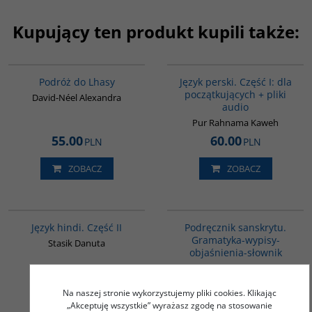
Kupujący ten produkt kupili także:
G228
G364
BESTSELLER
BESTSELLER
Podróż do Lhasy
Język perski. Część I: dla
początkujących + pliki
David-Néel Alexandra
audio
Pur Rahnama Kaweh
55.00
60.00
PLN
PLN
ZOBACZ
ZOBACZ
G123
00279G
PROMOCJA
Język hindi. Część II
Podręcznik sanskrytu.
Gramatyka-wypisy-
Stasik Danuta
objaśnienia-słownik
Gawroński Andrzej
52.00
PLN
39.00
59.00
PLN
PLN
Na naszej stronie wykorzystujemy pliki cookies. Klikając
„Akceptuję wszystkie” wyrażasz zgodę na stosowanie