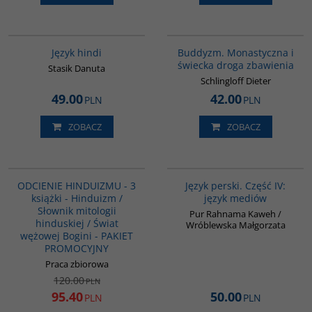
G121
00148G
Język hindi
Buddyzm. Monastyczna i
świecka droga zbawienia
Stasik Danuta
Schlingloff Dieter
49.00
42.00
PLN
PLN
ZOBACZ
ZOBACZ
G1159
G132
PROMOCJA
ODCIENIE HINDUIZMU - 3
Język perski. Część IV:
książki - Hinduizm /
język mediów
Słownik mitologii
Pur Rahnama Kaweh /
hinduskiej / Świat
Wróblewska Małgorzata
wężowej Bogini - PAKIET
PROMOCYJNY
Praca zbiorowa
120.00
PLN
95.40
50.00
PLN
PLN