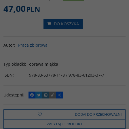
47,00
PLN
DO KOSZYKA
Autor
:
Praca zbiorowa
Typ okładki
:
oprawa miękka
ISBN
:
978-83-63778-11-8 / 978-83-61203-37-7
Udostępnij
:
F
T
W
C
P
a
w
y
o
o
c
i
k
p
d
e
t
o
y
z
b
t
p
L
i
DODAJ DO PRZECHOWALNI
o
e
i
e
o
r
n
l
ZAPYTAJ O PRODUKT
k
k
s