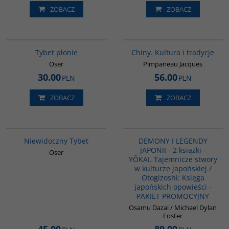
ZOBACZ
ZOBACZ
G637
00258G
Tybet płonie
Chiny. Kultura i tradycje
Oser
Pimpaneau Jacques
30.00
56.00
PLN
PLN
ZOBACZ
ZOBACZ
G198
PAG1134
Niewidoczny Tybet
DEMONY I LEGENDY
JAPONII - 2 książki -
Oser
YŌKAI. Tajemnicze stwory
w kulturze japońskiej /
Otogizoshi: Księga
japońskich opowieści -
PAKIET PROMOCYJNY
Osamu Dazai / Michael Dylan
Foster