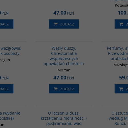
Kotańsk
0
47.00
100
PLN
PLN
BACZ
ZOBACZ
00009G
G317
 wezgłowia,
Węzły duszy.
Perfumy, at
ik osobisty
Chrestomatia
Przewodni
współczesnych
arabskic
ōnagon
opowiadań chińskich
Mikołajc
Mo Yan
0
47.00
59.
PLN
PLN
BACZ
ZOBACZ
00171G
G206
a (wydanie
O leczeniu dusz,
O sztuce
polskie)
kształceniu moralności i
według Mo
poskramianiu wad
Xunzi, 
Xun