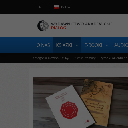
PLN
Polski
O NAS
KSIĄŻKI
E-BOOKI
AUDI
Kategoria główna
/
KSIĄŻKI
/
Serie i tematy
/
Czytanki orientalne