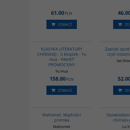
61.00
46.0
PLN
ZOBACZ
ZO
PAG1011
KLASYKA LITERATURY
Zapiski spod
CHIŃSKIEJ - 5 książek - Yu
czyli notatn
Hua - PAKIET
Sei Sh
PROMOCYJNY
Yu Hua
158.00
52.0
PLN
ZOBACZ
ZO
G458
Mahomet. Mądrości
Opowiadani
proroka
chińsko-
Mahomet
Lu 