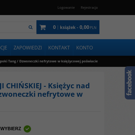
Logowanie
Rejestracja
0
0,00
|
książek -
PLN
CJE
ZAPOWIEDZI
KONTAKT
KONTO
 epoki Tang / Dzwoneczki nefrytowe w księżycowej poświacie
JI CHIŃSKIEJ - Księżyc nad
Dzwoneczki nefrytowe w
 WYBIERZ