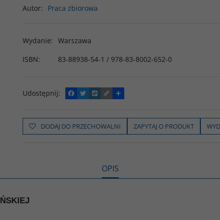
Autor
:
Praca zbiorowa
Wydanie
:
Warszawa
ISBN
:
83-88938-54-1 / 978-83-8002-652-0
Udostępnij
:
F
T
W
C
P
a
w
y
o
o
c
i
k
p
d
e
t
o
y
z
b
t
p
L
i
DODAJ DO PRZECHOWALNI
ZAPYTAJ O PRODUKT
WYD
o
e
i
e
o
r
n
l
k
k
s
i
ę
OPIS
IŃSKIEJ