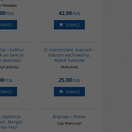
i Wiesław
.00
42.00
PLN
PLN
ZOBACZ
ZOBACZ
G1129
G427
BESTSELLER
tar i bakhur.
O małżeństwie, kupcach i
k po świecie
dobrym wychowaniu.
h wonności
Wybór hadisów
zyk Jolanta
Mahomet
00
25.00
PLN
PLN
ZOBACZ
ZOBACZ
G588
00311G
 rządzenia
Brązowy i Słonko
zi, Mengzi,
Cao Wenxuan
Han Feizi