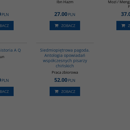
Ibn Hazm
Mozi / Mengz
F
0
27.00
37.
PLN
PLN
BACZ
ZOBACZ
G648
G1017
istoria A Q
Siedmiopiętrowa pagoda.
Antologia opowiadań
Xun
współczesnych pisarzy
chińskich
Praca zbiorowa
0
52.00
PLN
PLN
BACZ
ZOBACZ