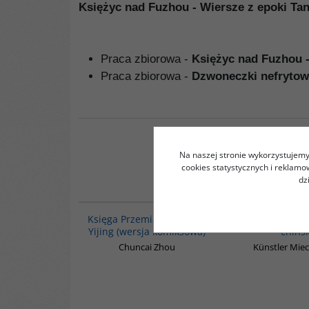
Księżyc nad Fuzhou - Wiersze z epoki Ta
Praca zbiorowa -
Księżyc nad Fuzhou 
Praca zbiorowa -
Dzwoneczki nefrytow
Na naszej stronie wykorzystujemy 
cookies statystycznych i reklam
dz
G160
BESTSELLER
Księga Przemian - I Ching
Pierwsze wie
Yijing (wersja komiksowa)
chińs
Chuncai Zhou
Künstler Miec