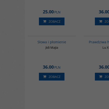
25.00
36.0
PLN
ZOBACZ
ZO
G590
Słowa i płomienie
Prawdziwa h
Jidi Majia
Lu 
36.00
36.0
PLN
ZOBACZ
ZO