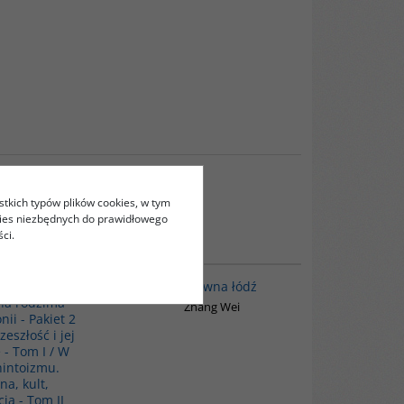
stkich typów plików cookies, w tym
kies niezbędnych do prawidłowego
ci.
PAG1090
G1006
hintoizmu -
Pradawna łódź
na rodzima
Zhang Wei
nii - Pakiet 2
zeszłość i jej
 - Tom I / W
hintoizmu.
na, kult,
ja - Tom II