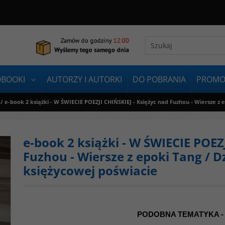
OBOOKI
AUTORZY I AUTORKI
DO POBRANIA
PROMO
/
e-book 2 książki - W ŚWIECIE POEZJI CHIŃSKIEJ - Księżyc nad Fuzhou - Wiersze z
e-book 2 książki - W ŚWIECIE POEZ
Fuzhou - Wiersze z epoki Tang / 
księżycowej poświacie
PODOBNA TEMATYKA -