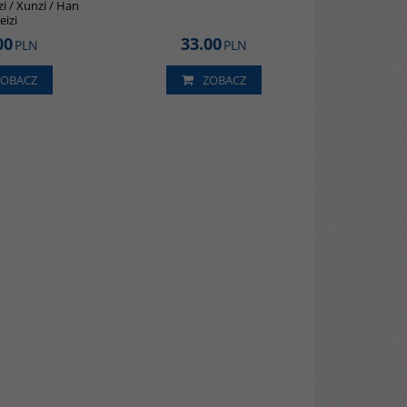
i / Xunzi / Han
eizi
00
33.00
PLN
PLN
ZOBACZ
ZOBACZ