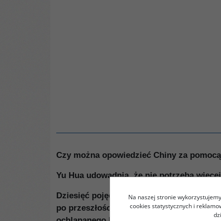
Czy można opowiedzieć Chiny za pomocą 
Yu Hua udowadnia, że nie potrzeba więcej
Dziesięć pojęć, na pozór niemających ze 
Na naszej stronie wykorzystujemy 
cookies statystycznych i reklam
po przeszłości i teraźniejszości, niby od
dz
ochlapanego krwią rozstrzeliwanych skaza