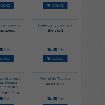
ZOBACZ
ZOBACZ
00258G
G1171
BESTSELLER
ura i tradycje
Dziewczyny z północy
au Jacques
Sheng Keyi
00
46.00
PLN
PLN
ZOBACZ
ZOBACZ
G1055
G1209
BESTSELLER
opa Środkowo-
Powrót do Tsugaru
a. Historia
Dazai Osamu
 literackich
 Binghui Song
00
45.00
PLN
PLN