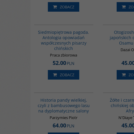
ZOBACZ
ZO
G1017
Siedmiopiętrowa pagoda.
Otogizosh
Antologia opowiadań
japońskich 
współczesnych pisarzy
Osamu 
chińskich
Dazai 
Praca zbiorowa
52.00
45.0
PLN
ZOBACZ
ZO
G1219
NOWOŚĆ
BESTSELLER
Historia pandy wielkiej,
Żółte i czar
czyli z bambusowego lasu
chińskiej o
na dyplomatyczne salony
Afr
Parzymies Piotr
N'Diaye 
64.00
45.0
PLN