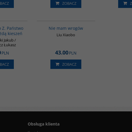
BACZ
ZOBACZ
G023
00301G
o Z. Państwo
Nie mam wrogów
żdą kieszeń
Liu Xiaobo
ki Jakub /
cz Łukasz
0
43.00
PLN
PLN
BACZ
ZOBACZ
Obsługa klienta