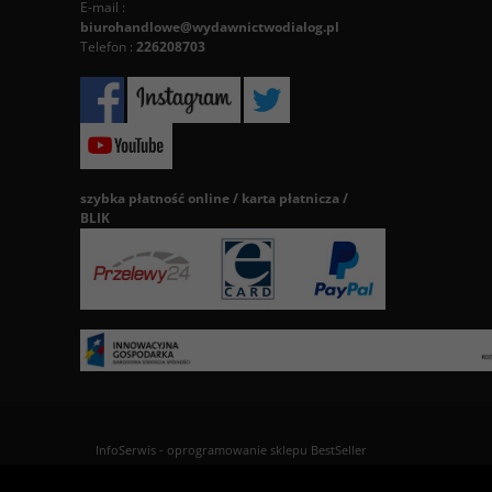
E-mail :
biurohandlowe@wydawnictwodialog.pl
Telefon :
226208703
szybka płatność online / karta płatnicza /
BLIK
InfoSerwis
-
oprogramowanie sklepu BestSeller