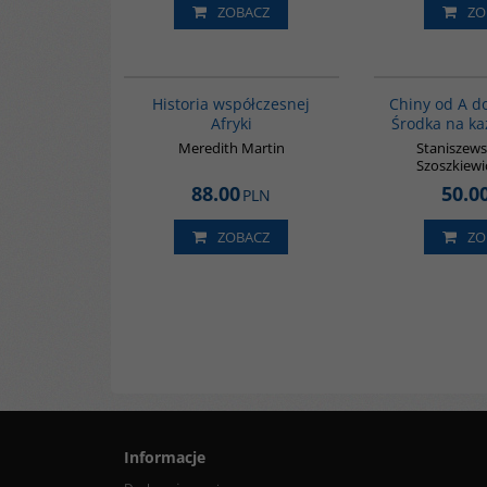
ZOBACZ
ZO
G1062
BESTSELLER
Historia współczesnej
Chiny od A d
Afryki
Środka na ka
Meredith Martin
Staniszews
Szoszkiewi
88.00
50.0
PLN
ZOBACZ
ZO
Informacje