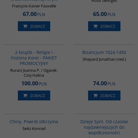
Roux Georges
François-Xavier Fauvelle
67.00
65.00
PLN
PLN
ZOBACZ
ZOBACZ
PAG1012
00102G
2 książki - Religie i
Bizancjum 1024-1492
historia Korei - PAKIET
Shepard Jonathan (red.)
PROMOCYJNY
Rurarz Joanna P. / Ogarek-
Czoj Halina
100.00
74.00
PLN
PLN
ZOBACZ
ZOBACZ
G027
00101G
Chiny. Powrót olbrzyma
Dzieje Syrii. Od czasów
najdawniejszych do
Seitz Konrad
współczesności