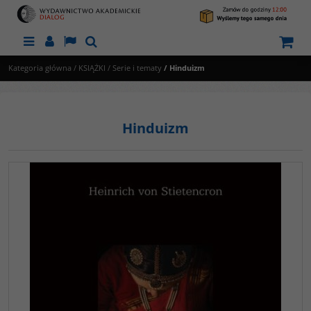
Menu
Panel
Lang
Szukaj
Kategoria główna
/
KSIĄŻKI
/
Serie i tematy
/
Hinduizm
Hinduizm