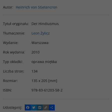
Autor
:
Heinrich von Stietencron
Tytuł oryginału
:
Der Hindiusmus
Tłumaczenie
:
Leon Żylicz
Wydanie
:
Warszawa
Rok wydania
:
2010
Typ okładki
:
oprawa miękka
Liczba stron
:
134
Rozmiar
:
135 x 205 [mm]
ISBN
:
978-83-61203-58-2
Udostępnij
:
F
T
W
C
P
a
w
y
o
o