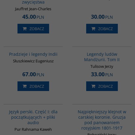
zwycięstwa
Jauffret Jean-Charles
45.00
30.00
PLN
PLN
ZOBACZ
ZOBACZ
00199G
G165
Pradzieje i legendy Indii
Legendy ludów
Mandżurii. Tom II
Słuszkiewicz Eugeniusz
Tulisow Jerzy
67.00
33.00
PLN
PLN
ZOBACZ
ZOBACZ
G364
00308G
BESTSELLER
Język perski. Część I: dla
Najpiękniejszy klejnot w
początkujących + pliki
carskiej koronie. Gruzja
audio
pod panowaniem
rosyjskim 1801-1917
Pur Rahnama Kaweh
Rohoziński Jerzy