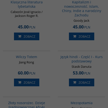
Klasyczna literatura
Kapitalizm i
tybetańska
nowoczesność. Islam,
Chiny, Indie a narodziny
Cabezón José Ignacio /
Zachodu
Jackson Roger R.
Goody Jack
45.00
45.00
PLN
PLN
ZOBACZ
ZOBACZ
G1051
G122
Wilczy Totem
Język hindi - Część I - Kurs
podstawowy
Jiang Rong
Stasik Danuta
60.00
53.00
PLN
PLN
ZOBACZ
ZOBACZ
00310G
G181
BESTSELLER
Złoty nosorożec. Dzieje
Mezopotamia
średniowiecznej Afryki