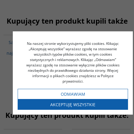
Kupujący ten produkt kupili także
G262
G247
Sati. Samopalenie wdów
Praktyki religijne w
Na naszej stronie wykorzystujemy pliki cookies. Klikając
indyjskich w
Indiach
„Akceptuję wszystkie” wyrażasz zgodę na stosowanie
najdawniejszych relacjach
wszystkich typów plików cookies, w tym cookies
Wschodu i Zachodu
statystycznych i reklamowych. Klikając „Odmawiam”
Szczurek Przemysław
wyrażasz zgodę na stosowanie wyłącznie plików cookies
niezbędnych do prawidłowego działania strony. Więcej
35.00
PLN
informacji o plikach cookies znajdziesz w Polityce
prywatności.
ZOBACZ
ZOBACZ
ODMAWIAM
AKCEPTUJĘ WSZYSTKIE
Kupujący ten produkt kupili także:
G145
G139