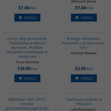
Żebrowski Janusz
57.00
37.00
PLN
PLN
ZOBACZ
ZOBACZ
G1165
G461
Chiny i Azja Wschodnia.
W kręgu shintoizmu.
Dziedzictwo w obliczu
Przeszłość i jej tajemnice -
przemian. Profesor
Tom I
Krzysztof Gawlikowski in
Kotański Wiesław
memoriam
Praca zbiorowa
139.00
52.00
PLN
PLN
ZOBACZ
ZOBACZ
00098G
00020G
Afganistan 2001-2013 -
Cywilizacja arabska w
Kronika
Hiszpanii
przepowiedzianego braku
Lévi-Provençal É.