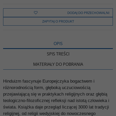
c
i
k
p
d
e
t
o
y
z
b
t
p
L
i
DODAJ DO PRZECHOWALNI
o
e
i
e
o
r
n
l
ZAPYTAJ O PRODUKT
k
k
s
i
ę
OPIS
SPIS TREŚCI
MATERIAŁY DO POBRANIA
Hinduizm fascynuje Europejczyka bogactwem i
różnorodnością form, głęboką uczuciowością
przejawiającą się w praktykach religijnych oraz głębią
teologiczno-filozoficznej refleksji nad istotą człowieka i
świata. Książka daje przegląd liczącej 3000 lat tradycji
religijnej, od religii wedyjskiej do nowoczesnego