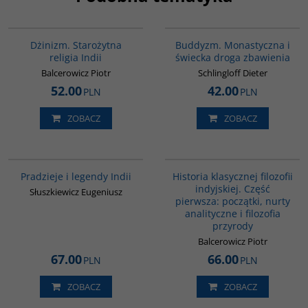
00179G
00148G
Dżinizm. Starożytna
Buddyzm. Monastyczna i
religia Indii
świecka droga zbawienia
Balcerowicz Piotr
Schlingloff Dieter
52.00
42.00
PLN
PLN
ZOBACZ
ZOBACZ
00199G
G086
Pradzieje i legendy Indii
Historia klasycznej filozofii
indyjskiej. Część
Słuszkiewicz Eugeniusz
pierwsza: początki, nurty
analityczne i filozofia
przyrody
Balcerowicz Piotr
67.00
66.00
PLN
PLN
ZOBACZ
ZOBACZ