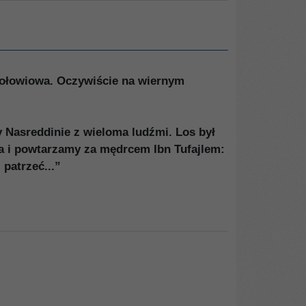
Sołowiowa. Oczywiście na wiernym
 Nasreddinie z wieloma ludźmi. Los był
ia i powtarzamy za mędrcem Ibn Tufajlem:
 patrzeć...”
G1155
G1161