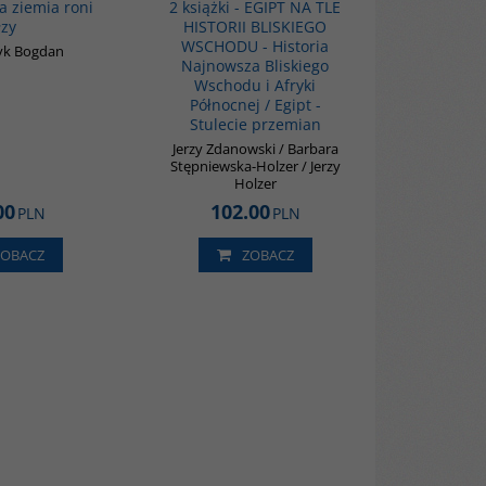
a ziemia roni
2 książki - EGIPT NA TLE
łzy
HISTORII BLISKIEGO
WSCHODU - Historia
yk Bogdan
Najnowsza Bliskiego
Wschodu i Afryki
Północnej / Egipt -
Stulecie przemian
Jerzy Zdanowski / Barbara
Stępniewska-Holzer / Jerzy
Holzer
00
102.00
PLN
PLN
ZOBACZ
ZOBACZ