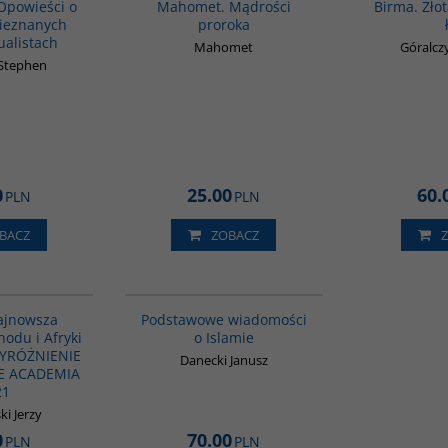
 Opowieści o
Mahomet. Mądrości
Birma. Złot
nieznanych
proroka
alistach
Mahomet
Góralcz
 Stephen
0
25.00
60.
PLN
PLN
BACZ
ZOBACZ
G1039
00035G
BESTSELLER
najnowsza
Podstawowe wiadomości
hodu i Afryki
o Islamie
WYRÓŻNIENIE
Danecki Janusz
E ACADEMIA
21
i Jerzy
0
70.00
PLN
PLN