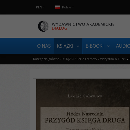
PLN
Polski
O NAS
KSIĄŻKI
E-BOOKI
AUDI
Kategoria główna
/
KSIĄŻKI
/
Serie i tematy
/
Wszystko o Turcji
/