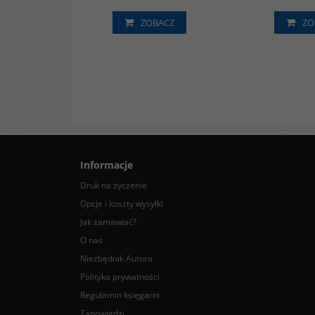
ZOBACZ
ZO
Informacje
Druk na życzenie
Opcje i koszty wysyłki
Jak zamawiać?
O nas
Niezbędnik Autora
Polityka prywatności
Regulamin księgarni
Zapowiedzi