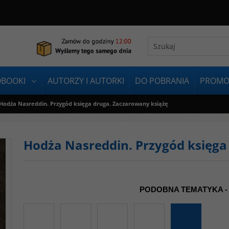
OBOOKI
AUTORZY I AUTORKI
DO POBRANIA
PROMO
Hodża Nasreddin. Przygód księga druga. Zaczarowany książę
Hodża Nasreddin. Przygód księga
PODOBNA TEMATYKA -