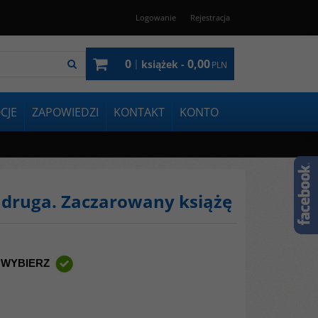
Logowanie
Rejestracja
0
0,00
|
książek -
PLN
CJE
ZAPOWIEDZI
KONTAKT
KONTO
 druga. Zaczarowany książę
 WYBIERZ