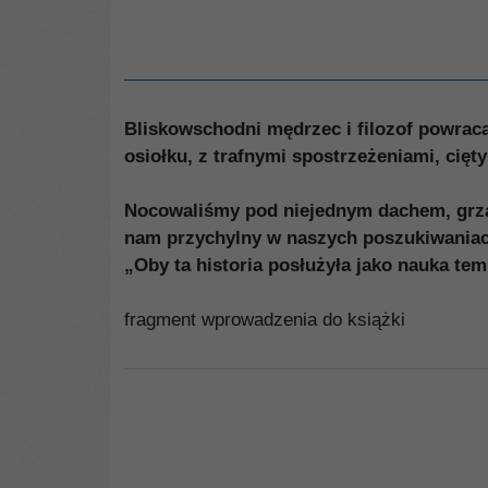
Bliskowschodni mędrzec i filozof powrac
osiołku, z trafnymi spostrzeżeniami, cięt
Nocowaliśmy pod niejednym dachem, grzal
nam przychylny w naszych poszukiwaniach
„Oby ta historia posłużyła jako nauka temu
fragment wprowadzenia do książki
00184G