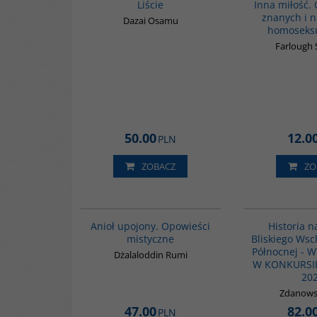
Liście
Inna miłość.
znanych i 
Dazai Osamu
homoseksu
Farlough
50.00
12.0
PLN
ZOBACZ
ZO
00137G
BESTSELLER
Anioł upojony. Opowieści
Historia 
mistyczne
Bliskiego Wsc
Północnej - 
Dżalaloddin Rumi
W KONKURSI
20
Zdanowsk
47.00
82.0
PLN