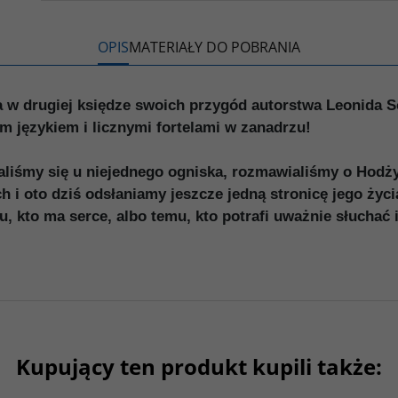
k
k
s
i
ę
OPIS
MATERIAŁY DO POBRANIA
a w drugiej księdze swoich przygód autorstwa Leonida 
ym językiem i licznymi fortelami w zanadrzu!
iśmy się u niejednego ogniska, rozmawialiśmy o Hodży
 i oto dziś odsłaniamy jeszcze jedną stronicę jego życ
, kto ma serce, albo temu, kto potrafi uważnie słuchać i
Kupujący ten produkt kupili także:
G206
G181