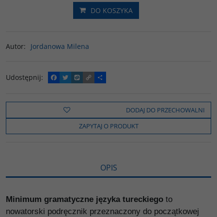
DO KOSZYKA
Autor
:
Jordanowa Milena
Udostępnij
:
F
T
W
C
P
a
w
y
o
o
c
i
k
p
d
e
t
o
y
z
b
t
p
L
i
DODAJ DO PRZECHOWALNI
o
e
i
e
o
r
n
l
ZAPYTAJ O PRODUKT
k
k
s
i
ę
OPIS
Minimum gramatyczne języka tureckiego
to
nowatorski podręcznik przeznaczony do początkowej