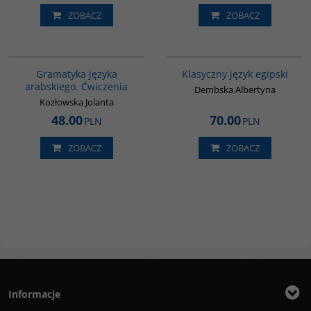
ZOBACZ
ZOBACZ
00267G
G147
Gramatyka języka
Klasyczny język egipski
arabskiego. Ćwiczenia
Dembska Albertyna
Kozłowska Jolanta
48.00
70.00
PLN
PLN
ZOBACZ
ZOBACZ
Informacje