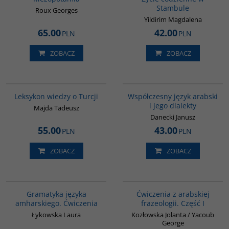
Stambule
Roux Georges
Yildirim Magdalena
65.00
42.00
PLN
PLN
ZOBACZ
ZOBACZ
00038G
G333
Leksykon wiedzy o Turcji
Współczesny język arabski
i jego dialekty
Majda Tadeusz
Danecki Janusz
55.00
43.00
PLN
PLN
ZOBACZ
ZOBACZ
00277G
G037
Gramatyka języka
Ćwiczenia z arabskiej
amharskiego. Ćwiczenia
frazeologii. Część I
Łykowska Laura
Kozłowska Jolanta / Yacoub
George