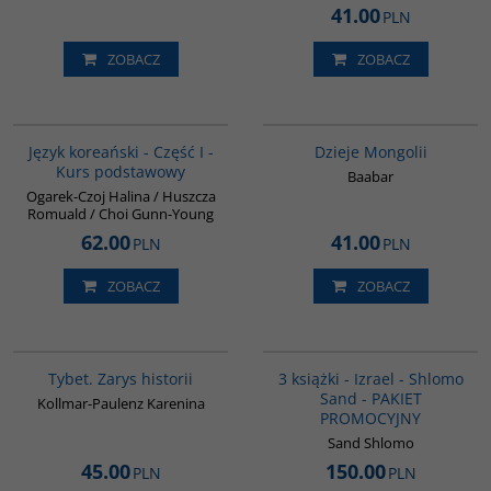
41.00
PLN
ZOBACZ
ZOBACZ
G124
G049
BESTSELLER
Język koreański - Część I -
Dzieje Mongolii
Kurs podstawowy
Baabar
Ogarek-Czoj Halina / Huszcza
Romuald / Choi Gunn-Young
62.00
41.00
PLN
PLN
ZOBACZ
ZOBACZ
G307
PAG1000
Tybet. Zarys historii
3 książki - Izrael - Shlomo
Sand - PAKIET
Kollmar-Paulenz Karenina
PROMOCYJNY
Sand Shlomo
45.00
150.00
PLN
PLN