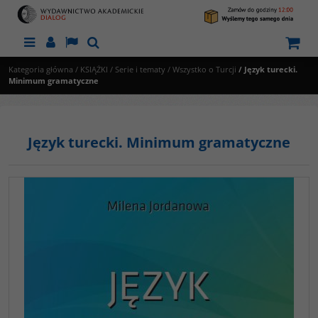
Menu
Panel
Lang
Szukaj
Kategoria główna
/
KSIĄŻKI
/
Serie i tematy
/
Wszystko o Turcji
/
Język turecki.
Minimum gramatyczne
Język turecki. Minimum gramatyczne