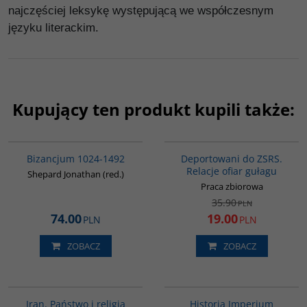
najczęściej leksykę występującą we współczesnym
języku literackim.
Kupujący ten produkt kupili także:
00102G
00128G
PROMOCJA
Bizancjum 1024-1492
Deportowani do ZSRS.
Relacje ofiar gułagu
Shepard Jonathan (red.)
Praca zbiorowa
35.90
PLN
74.00
19.00
PLN
PLN
ZOBACZ
ZOBACZ
00069G
00092G
Iran. Państwo i religia
Historia Imperium