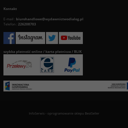
Kontakt
E-mail :
biurohandlowe@wydawnictwodialog.pl
Telefon :
226208703
szybka płatność online / karta płatnicza / BLIK
InfoSerwis
-
oprogramowanie sklepu BestSeller