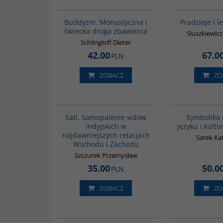
00148G
Buddyzm. Monastyczna i
Pradzieje i l
świecka droga zbawienia
Słuszkiewic
Schlingloff Dieter
42.00
67.0
PLN
ZOBACZ
ZO
G262
Sati. Samopalenie wdów
Symbolika 
indyjskich w
języku i kultu
najdawniejszych relacjach
Sarek Ka
Wschodu i Zachodu
Szczurek Przemysław
35.00
50.0
PLN
ZOBACZ
ZO
PAG1000