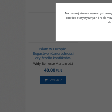
Na naszej stronie wykorzystujemy 
cookies statystycznych i reklam
dz
G113
Islam w Europie.
Bogactwo różnorodności
czy źródło konfliktów?
Widy-Behiesse Marta (red.)
40.00
PLN
ZOBACZ