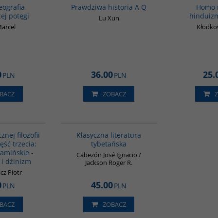
eografia
Prawdziwa historia A Q
Homo 
ej potęgi
hinduizm
Lu Xun
Marcel
Kłodkow
0
36.00
25.
PLN
PLN
BACZ
ZOBACZ
G619
G145
znej filozofii
Klasyczna literatura
zęść trzecia:
tybetańska
ramińskie -
Cabezón José Ignacio /
 i dżinizm
Jackson Roger R.
cz Piotr
0
45.00
PLN
PLN
BACZ
ZOBACZ