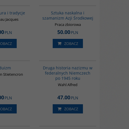
00258G
00215G
ura i tradycje
Sztuka naskalna i
szamanizm Azji Środkowej
au Jacques
Praca zbiorowa
00
50.00
PLN
PLN
ZOBACZ
ZOBACZ
00177G
G043
duizm
Druga historia nazizmu w
federalnych Niemczech
n Stietencron
po 1945 roku
Wahl Alfred
00
47.00
PLN
PLN
ZOBACZ
ZOBACZ
G543
G1149