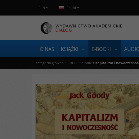
PLN
Polski
O NAS
KSIĄŻKI
E-BOOKI
AUDI
Kategoria główna
/
E-BOOKI
/
Indie
/
Kapitalizm i nowoczesność