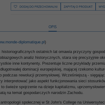
e
t
o
y
z
b
t
p
L
i
DODAJ DO PRZECHOWALNI
ZAPYTAJ O PRODUKT
WYD
o
e
i
e
o
r
n
l
k
k
s
i
ę
OPIS
w.monde-diplomatique.pl
)
 historiograficznych ostatnich lat omawia przyczyny gospo
obiazgowych analiz historycznych, stara się precyzyjnie o
tkie inne kontynenty. Prezentuje liczne przykłady przemia
ługotrwałej dominacji europejskiej, mającej rzekomo kultu
ro podczas rewolucji przemysłowej. Wcześniejszą - sięgają
ży interpretować jako aspekt funkcjonowania sieci stosunk
o to świeże spojrzenie na dzieje kapitalizmu, uprzemysłowi
batą na temat gospodarczych narodzin Zachodu.
ntropologii społecznej w St John's College na Uniwersytec