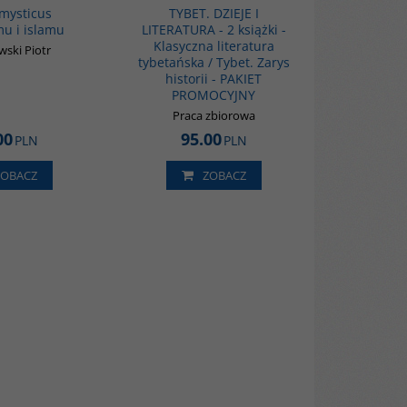
mysticus
TYBET. DZIEJE I
u i islamu
LITERATURA - 2 książki -
Klasyczna literatura
ski Piotr
tybetańska / Tybet. Zarys
historii - PAKIET
PROMOCYJNY
Praca zbiorowa
00
95.00
PLN
PLN
ZOBACZ
ZOBACZ