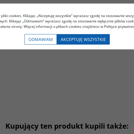
pliki cookies. Klikając „Akceptuję wszystkie” wyrażasz zgodę na stosowanie wszy
owych. Klikając „Odmawiam” wyrażasz zgodę na stosowanie wyłącznie plików coo
iałania strony. Więcej informacji o plikach cookies znajdziesz w Polityce prywatnoś
Podobna tematyka
ODMAWIAM
AKCEPTUJĘ WSZYSTKIE
Kupujący ten produkt kupili także: