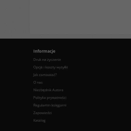
Informacje
Druk na życzenie
Opcje i koszty wysyłki
Jak zamawiać?
O nas
Niezbędnik Autora
Polityka prywatności
Regulamin księgarni
Zapowiedzi
Katalog