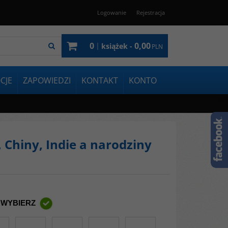
Logowanie
Rejestracja
0
0,00
|
książek -
PLN
CJE
ZAPOWIEDZI
KONTAKT
KONTO
 Chiny, Indie a narodziny
 WYBIERZ