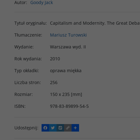
Autor
:
Goody Jack
Tytuł oryginału
:
Capitalism and Modernity. The Great Deba
Tłumaczenie
:
Mariusz Turowski
Wydanie
:
Warszawa wyd. II
Rok wydania
:
2010
Typ okładki
:
oprawa miękka
Liczba stron
:
256
Rozmiar
:
150 x 235 [mm]
ISBN
:
978-83-89899-54-5
Udostępnij
:
F
T
W
C
P
a
w
y
o
o
c
i
k
p
d