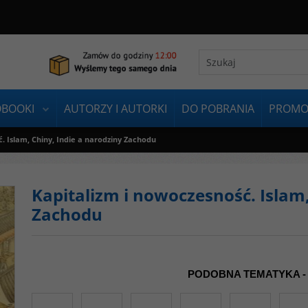
OBOOKI
AUTORZY I AUTORKI
DO POBRANIA
PROMO
. Islam, Chiny, Indie a narodziny Zachodu
Kapitalizm i nowoczesność. Islam,
Zachodu
PODOBNA TEMATYKA -