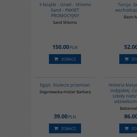
3 książki - Izrael - Shlomo
Turcja. G
Sand - PAKIET
wschodząc
PROMOCYJNY
Bazin 
Sand Shlomo
150.00
52.0
PLN
ZOBACZ
ZO
G055
Egipt. Stulecie przemian
Historia klasyc
indyjskiej. C
Stępniewska-Holzer Barbara
szkoły nieb
adżiwikizm
Balcerowi
39.00
86.0
PLN
ZOBACZ
ZO