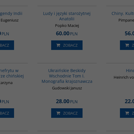
00199G
00050G
egendy Indii
Ludy i języki starożytnej
Chiny. Kult
Anatolii
z Eugeniusz
Pimpane
Popko Maciej
0
60.00
56.
PLN
PLN
BACZ
ZOBACZ
00232G
G312
nefrytu w
Ukraińskie Beskidy
Hin
rze chińskiej
Wschodnie Tom I.
Heinrich vo
Monografia krajoznawcza
tarzyna
Gudowski Janusz
0
28.00
22.
PLN
PLN
BACZ
ZOBACZ
G305
G648