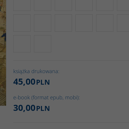
książka drukowana:
45,00
PLN
e-book (format epub, mobi):
30,00
PLN