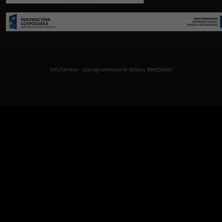
InfoSerwis
-
oprogramowanie sklepu BestSeller