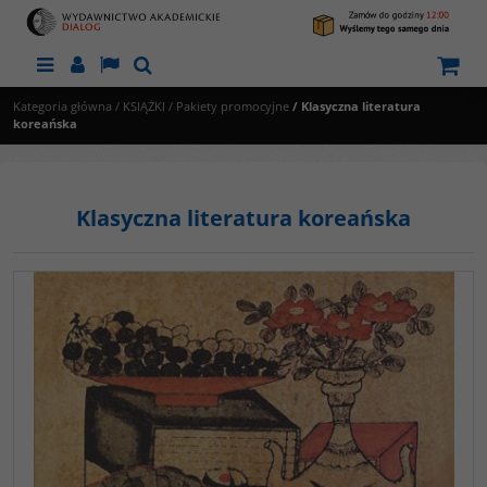
Menu
Panel
Lang
Szukaj
Kategoria główna
/
KSIĄŻKI
/
Pakiety promocyjne
/
Klasyczna literatura
koreańska
Klasyczna literatura koreańska