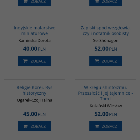
ZOBACZ
ZOBACZ
G109
00009G
Indyjskie malarstwo
Zapiski spod wezgłowia,
miniaturowe
czyli notatnik osobisty
Kamińska Dorota
Sei Shōnagon
40.00
52.00
PLN
PLN
ZOBACZ
ZOBACZ
G556
G461
Religie Korei. Rys
W kręgu shintoizmu.
historyczny
Przeszłość i jej tajemnice -
Tom I
Ogarek-Czoj Halina
Kotański Wiesław
45.00
52.00
PLN
PLN
ZOBACZ
ZOBACZ