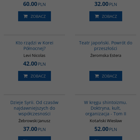
60.00
32.00
PLN
PLN
ZOBACZ
ZOBACZ
G161
G560
Kto rządzi w Korei
Teatr japoński. Powrót do
Północnej?
przeszłości
Levi Nicolas
Żeromska Estera
42.00
PLN
ZOBACZ
ZOBACZ
00101G
G564
Dzieje Syrii. Od czasów
W kręgu shintoizmu.
najdawniejszych do
Doktryna, kult,
współczesności
organizacja - Tom II
Żebrowski Janusz
Kotański Wiesław
37.00
52.00
PLN
PLN