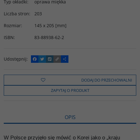
Typ okładki
:
oprawa miękka
Liczba stron
:
203
Rozmiar
:
145 x 205 [mm]
ISBN
:
83-88938-62-2
Udostępnij
:
F
T
W
C
P
a
w
y
o
o
c
i
k
p
d
e
t
o
y
z
b
t
p
L
i
DODAJ DO PRZECHOWALNI
o
e
i
e
o
r
n
l
ZAPYTAJ O PRODUKT
k
k
s
i
ę
OPIS
W Polsce przyjęło się mówić o Korei jako o „kraju