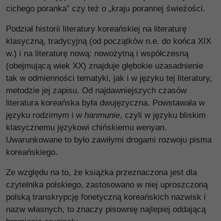
cichego poranka” czy też o „kraju porannej świeżości.
Podział historii literatury koreańskiej na literaturę
klasyczną, tradycyjną (od początków n.e. do końca XIX
w.) i na literaturę nową: nowożytną i współczesną
(obejmującą wiek XX) znajduje głębokie uzasadnienie
tak w odmienności tematyki, jak i w języku tej literatury,
metodzie jej zapisu. Od najdawniejszych czasów
literatura koreańska była dwujęzyczna. Powstawała w
języku rodzimym i w
hanmunie
, czyli w języku bliskim
klasycznemu językowi chińskiemu
wenyan
.
Uwarunkowane to było zawiłymi drogami rozwoju pisma
koreańskiego.
Ze względu na to, że książka przeznaczona jest dla
czytelnika polskiego, zastosowano w niej uproszczoną
polską transkrypcję fonetyczną koreańskich nazwisk i
nazw własnych, to znaczy pisownię najlepiej oddającą