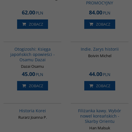
PROMOCYJNY
62.00
84.00
PLN
PLN
ZOBACZ
ZOBACZ
G1004
G108
Otogizoshi: Księga
Indie. Zarys historii
japońskich opowieści -
Boivin Michel
Osamu Dazai
Dazai Osamu
45.00
44.00
PLN
PLN
ZOBACZ
ZOBACZ
00016G
00238G
BESTSELLER
Historia Korei
Filiżanka kawy. Wybór
nowel koreańskich -
Rurarz Joanna P.
Skarby Orientu
Han Malsuk