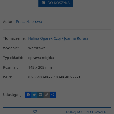
DO KOSZYKA
Autor
:
Praca zbiorowa
Tłumaczenie
:
Halina Ogarek-Czoj / Joanna Rurarz
Wydanie
:
Warszawa
Typ okładki
:
oprawa miękka
Rozmiar
:
145 x 205 mm
ISBN
:
83-86483-06-7 / 83-86483-22-9
Udostępnij
:
F
T
W
C
P
a
w
y
o
o
c
i
k
p
d
e
t
o
y
z
b
t
p
L
i
DODAJ DO PRZECHOWALNI