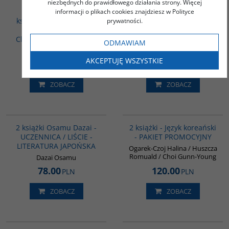
DZIEJE DALEKIEGO
Otogizoshi: Księga
niezbędnych do prawidłowego działania strony. Więcej
WSCHODU - Pakiet 2
japońskich opowieści -
informacji o plikach cookies znajdziesz w Polityce
książki - Historia Korei /
Osamu Dazai
prywatności.
Leksykon wiedzy o
Dazai Osamu
Chinach współczesnych
ODMAWIAM
Praca zbiorowa
AKCEPTUJĘ WSZYSTKIE
88.00
45.00
PLN
PLN
ZOBACZ
ZOBACZ
PAG1175
PAG1009
BESTSELLER
BESTSELLER
2 książki Osamu Dazai -
2 książki - Język koreański
UCZENNICA / LIŚCIE -
- PAKIET PROMOCYJNY
LITERATURA JAPOŃSKA
Ogarek-Czoj Halina / Huszcza
Romuald / Choi Gunn-Young
Dazai Osamu
78.00
120.00
PLN
PLN
ZOBACZ
ZOBACZ
00134G
G161