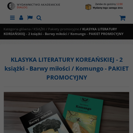
Menu
Panel
Lang
Szukaj
Kategoria główna
/
KSIĄŻKI
/
Pakiety promocyjne
/
KLASYKA LITERATURY
KOREAŃSKIEJ - 2 książki - Barwy miłości / Komungo - PAKIET PROMOCYJNY
KLASYKA LITERATURY KOREAŃSKIEJ - 2
książki - Barwy miłości / Komungo - PAKIET
PROMOCYJNY