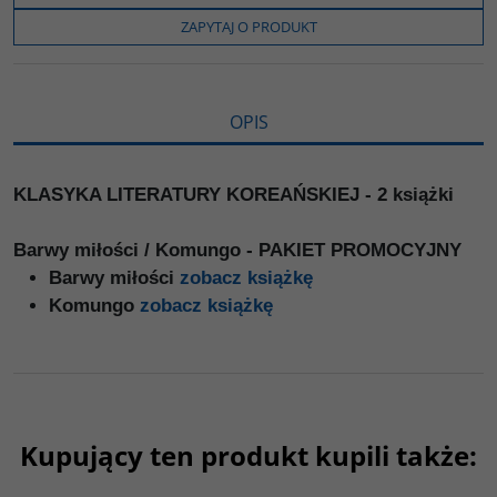
o
e
i
e
o
r
n
l
ZAPYTAJ O PRODUKT
k
k
s
i
ę
OPIS
KLASYKA LITERATURY KOREAŃSKIEJ - 2 książki
Barwy miłości / Komungo - PAKIET PROMOCYJNY
Barwy miłości
zobacz książkę
Komungo
zobacz książkę
Kupujący ten produkt kupili także:
00016G
PAG1100