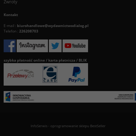
Zwroty
Kontakt
E-mail :
biurohandlowe@wydawnictwodialog.pl
Telefon :
226208703
szybka płatność online / karta płatnicza / BLIK
InfoSerwis
-
oprogramowanie sklepu BestSeller