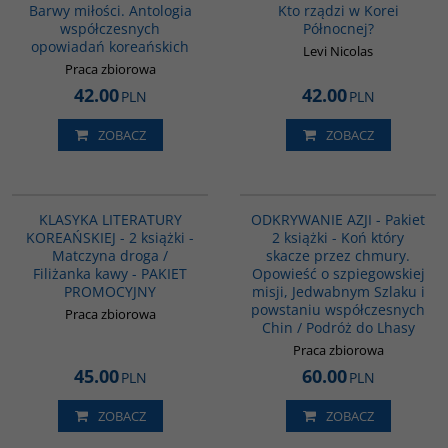
Barwy miłości. Antologia
Kto rządzi w Korei
współczesnych
Północnej?
opowiadań koreańskich
Levi Nicolas
Praca zbiorowa
42.00
42.00
PLN
PLN
ZOBACZ
ZOBACZ
PAG1093
PAG1102
KLASYKA LITERATURY
ODKRYWANIE AZJI - Pakiet
KOREAŃSKIEJ - 2 książki -
2 książki - Koń który
Matczyna droga /
skacze przez chmury.
Filiżanka kawy - PAKIET
Opowieść o szpiegowskiej
PROMOCYJNY
misji, Jedwabnym Szlaku i
powstaniu współczesnych
Praca zbiorowa
Chin / Podróż do Lhasy
Praca zbiorowa
45.00
60.00
PLN
PLN
ZOBACZ
ZOBACZ